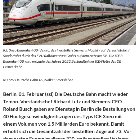
ICE 3neo Baureihe 408 (Velaro) des Herstellers Siemens Mobility auf Versuchsfahrt /
Sonderfahrt durch das EVU RailAdventure GmbH auf dem Netz der DB. Die ICE 3
Baureihe 408 wird im Laufe des Jahres 2022 Bestandteil der ICE-Flotte des DB
Fernverkehr.
© Foto: Deutsche Bahn AG /Volker Emersleben
Berlin, 01. Februar (ssl) Die Deutsche Bahn macht wieder
Tempo. Vorstandschef Richard Lutz und Siemens-CEO
Roland Busch gaben am Dienstag in Berlin die Bestellung von
40 Hochgeschwindigkeitszügen des Typs ICE 3neo mit
einem Volumen von 1,5 Milliarden Euro bekannt. Damit
erhöht sich die Gesamtzahl der bestellten Züge auf 73. Vor
dem ersten Exemplar dieser 320 km/h schnellen Variante