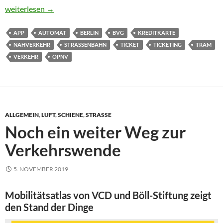
Wie eine App, nur größer
weiterlesen
→
APP
AUTOMAT
BERLIN
BVG
KREDITKARTE
NAHVERKEHR
STRASSENBAHN
TICKET
TICKETING
TRAM
VERKEHR
ÖPNV
ALLGEMEIN
,
LUFT
,
SCHIENE
,
STRASSE
Noch ein weiter Weg zur
Verkehrswende
5. NOVEMBER 2019
Mobilitätsatlas von VCD und Böll-Stiftung zeigt
den Stand der Dinge