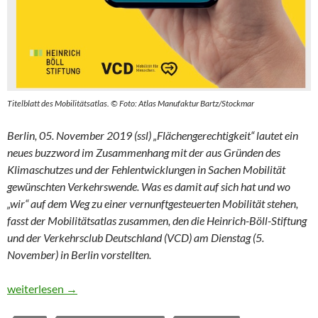
Titelblatt des Mobilitätsatlas. © Foto: Atlas Manufaktur Bartz/Stockmar
Berlin, 05. November 2019 (ssl) „Flächengerechtigkeit“ lautet ein
neues buzzword im Zusammenhang mit der aus Gründen des
Klimaschutzes und der Fehlentwicklungen in Sachen Mobilität
gewünschten Verkehrswende. Was es damit auf sich hat und wo
„wir“ auf dem Weg zu einer vernunftgesteuerten Mobilität stehen,
fasst der Mobilitätsatlas zusammen, den die Heinrich-Böll-Stiftung
und der Verkehrsclub Deutschland (VCD) am Dienstag (5.
November) in Berlin vorstellten.
Noch ein weiter Weg zur Verkehrswende
weiterlesen
→