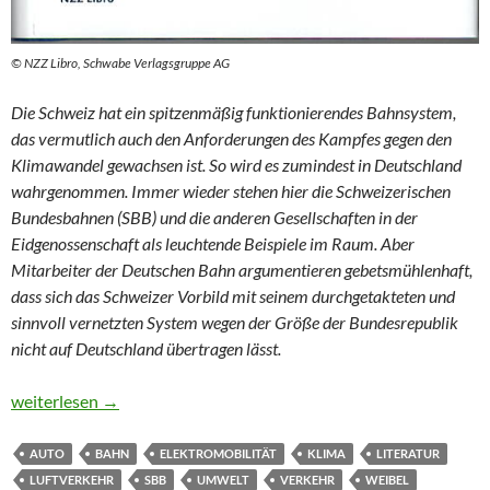
© NZZ Libro, Schwabe Verlagsgruppe AG
Die Schweiz hat ein spitzenmäßig funktionierendes Bahnsystem,
das vermutlich auch den Anforderungen des Kampfes gegen den
Klimawandel gewachsen ist. So wird es zumindest in Deutschland
wahrgenommen. Immer wieder stehen hier die Schweizerischen
Bundesbahnen (SBB) und die anderen Gesellschaften in der
Eidgenossenschaft als leuchtende Beispiele im Raum. Aber
Mitarbeiter der Deutschen Bahn argumentieren gebetsmühlenhaft,
dass sich das Schweizer Vorbild mit seinem durchgetakteten und
sinnvoll vernetzten System wegen der Größe der Bundesrepublik
nicht auf Deutschland übertragen lässt.
Verkehr: Optimierung vor Ausbau – aber schnell
weiterlesen
→
AUTO
BAHN
ELEKTROMOBILITÄT
KLIMA
LITERATUR
LUFTVERKEHR
SBB
UMWELT
VERKEHR
WEIBEL