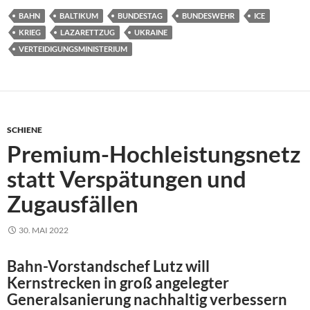
BAHN
BALTIKUM
BUNDESTAG
BUNDESWEHR
ICE
KRIEG
LAZARETTZUG
UKRAINE
VERTEIDIGUNGSMINISTERIUM
SCHIENE
Premium-Hochleistungsnetz
statt Verspätungen und
Zugausfällen
30. MAI 2022
Bahn-Vorstandschef Lutz will
Kernstrecken in groß angelegter
Generalsanierung nachhaltig verbessern