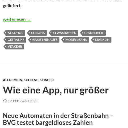
geliefert.
Getränke für eine lange Zeit
weiterlesen
→
ALKOHOL
CORONA
ETWASHAUSEN
GESUNDHEIT
GETRÄNKE
HAMSTERKÄUFE
MODELLBAHN
MÄRKLIN
VERKEHR
ALLGEMEIN
,
SCHIENE
,
STRASSE
Wie eine App, nur größer
19. FEBRUAR 2020
Neue Automaten in der Straßenbahn –
BVG testet bargeldloses Zahlen