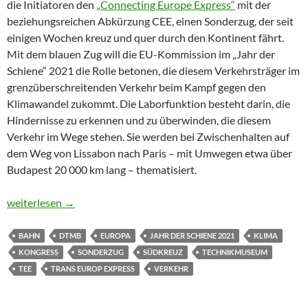
die Initiatoren den
„Connecting Europe Express“
mit der
beziehungsreichen Abkürzung CEE, einen Sonderzug, der seit
einigen Wochen kreuz und quer durch den Kontinent fährt.
Mit dem blauen Zug will die EU-Kommission im „Jahr der
Schiene“ 2021 die Rolle betonen, die diesem Verkehrsträger im
grenzüberschreitenden Verkehr beim Kampf gegen den
Klimawandel zukommt. Die Laborfunktion besteht darin, die
Hindernisse zu erkennen und zu überwinden, die diesem
Verkehr im Wege stehen. Sie werden bei Zwischenhalten auf
dem Weg von Lissabon nach Paris – mit Umwegen etwa über
Budapest 20 000 km lang – thematisiert.
Ringen um die Zukunft des Nacht-TEE
weiterlesen
→
BAHN
DTMB
EUROPA
JAHR DER SCHIENE 2021
KLIMA
KONGRESS
SONDERZUG
SÜDKREUZ
TECHNIKMUSEUM
TEE
TRANS EUROP EXPRESS
VERKEHR