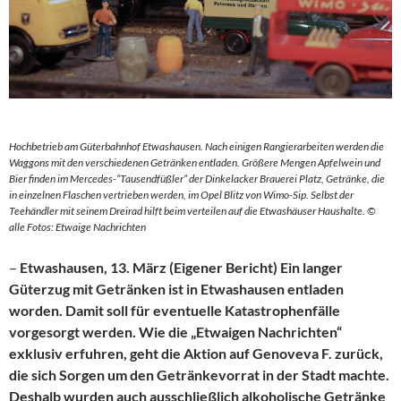
Hochbetrieb am Güterbahnhof Etwashausen. Nach einigen Rangierarbeiten werden die
Waggons mit den verschiedenen Getränken entladen. Größere Mengen Apfelwein und
Bier finden im Mercedes-“Tausendfüßler“ der Dinkelacker Brauerei Platz, Getränke, die
in einzelnen Flaschen vertrieben werden, im Opel Blitz von Wimo-Sip. Selbst der
Teehändler mit seinem Dreirad hilft beim verteilen auf die Etwashäuser Haushalte. ©
alle Fotos: Etwaige Nachrichten
–
Etwashausen, 13. März (Eigener Bericht) Ein langer
Güterzug mit Getränken ist in Etwashausen entladen
worden. Damit soll für eventuelle Katastrophenfälle
vorgesorgt werden. Wie die „Etwaigen Nachrichten“
exklusiv erfuhren, geht die Aktion auf Genoveva F. zurück,
die sich Sorgen um den Getränkevorrat in der Stadt machte.
Deshalb wurden auch ausschließlich alkoholische Getränke