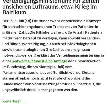
Verteidigungsministerium: Für Zeiten
unsicheren Luftraums, etwa Krieg im
Baltikum
Berlin, 5. Juli (ssl) Die Bundeswehr entwickelt ein Konzept
für den schienengebundenen Transport von Patienten in
größerer Zahl. „Die Fähigkeit, eine große Anzahl Patienten
medizinisch betreut zu verlegen, kann sowohl bei Landes-
und Bündnisverteidigung, als auch bei infektiologischen
sowie traumatologischen Großschadensereignissen
notwendig werden“, erklärt das Verteidigungsministerium in
einer
Antwort auf eine Kleine Anfrage
der Unionsfraktion
im Bundestag, die am Montag (4. Juli) vom
Parlamentspressedienst veröffentlicht wurde. Details
stehen offenbar noch nicht fest, gleichwohl geht die
Bundeswehr von Voraussetzungen für den Einsatz aus, die
ungewöhnlich detailliert angegeben werden.
Bundeswehr entwickelt wieder Konzept für Lazarettzüge
weiterlesen
→