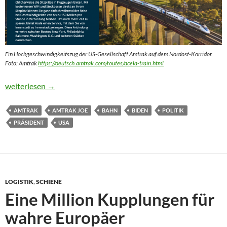
Ein Hochgeschwindigkeitszug der US-Gesellschaft Amtrak auf dem Nordost-Korridor.
Foto: Amtrak
https://deutsch.amtrak.com/routes/acela-train.html
Amtrak Joe hat schon Millionen Bahn-Meilen hinter sich
weiterlesen
→
AMTRAK
AMTRAK JOE
BAHN
BIDEN
POLITIK
PRÄSIDENT
USA
LOGISTIK
,
SCHIENE
Eine Million Kupplungen für
wahre Europäer