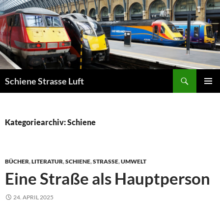
Zum
Inhalt
springen
Suchen
Schiene Strasse Luft
PRIMÄR
MENÜ
Kategoriearchiv: Schiene
BÜCHER
,
LITERATUR
,
SCHIENE
,
STRASSE
,
UMWELT
Eine Straße als Hauptperson
24. APRIL 2025