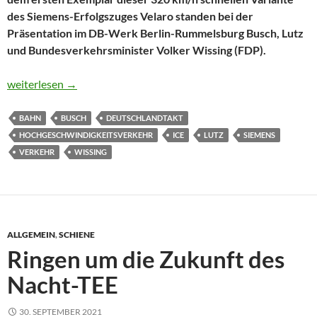
des Siemens-Erfolgszuges Velaro standen bei der
Präsentation im DB-Werk Berlin-Rummelsburg Busch, Lutz
und Bundesverkehrsminister Volker Wissing (FDP).
Schnell ist beim ICE wieder wichtig
weiterlesen
→
BAHN
BUSCH
DEUTSCHLANDTAKT
HOCHGESCHWINDIGKEITSVERKEHR
ICE
LUTZ
SIEMENS
VERKEHR
WISSING
ALLGEMEIN
,
SCHIENE
Ringen um die Zukunft des
Nacht-TEE
30. SEPTEMBER 2021