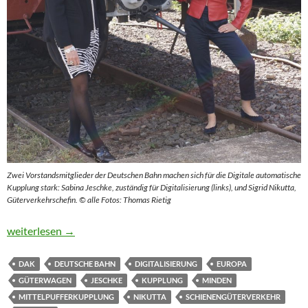
Zwei Vorstandsmitglieder der Deutschen Bahn machen sich für die Digitale automatische
Kupplung stark: Sabina Jeschke, zuständig für Digitalisierung (links), und Sigrid Nikutta,
Güterverkehrschefin. © alle Fotos: Thomas Rietig
Eine Million Kupplungen für wahre Europäer
weiterlesen
→
DAK
DEUTSCHE BAHN
DIGITALISIERUNG
EUROPA
GÜTERWAGEN
JESCHKE
KUPPLUNG
MINDEN
MITTELPUFFERKUPPLUNG
NIKUTTA
SCHIENENGÜTERVERKEHR