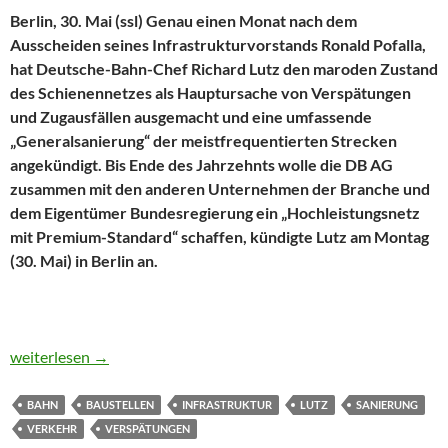
Berlin, 30. Mai (ssl) Genau einen Monat nach dem
Ausscheiden seines Infrastrukturvorstands Ronald Pofalla,
hat Deutsche-Bahn-Chef Richard Lutz den maroden Zustand
des Schienennetzes als Hauptursache von Verspätungen
und Zugausfällen ausgemacht und eine umfassende
„Generalsanierung“ der meistfrequentierten Strecken
angekündigt. Bis Ende des Jahrzehnts wolle die DB AG
zusammen mit den anderen Unternehmen der Branche und
dem Eigentümer Bundesregierung ein „Hochleistungsnetz
mit Premium-Standard“ schaffen, kündigte Lutz am Montag
(30. Mai) in Berlin an.
Premium-Hochleistungsnetz statt Verspätungen und Zugausfäl
weiterlesen
→
BAHN
BAUSTELLEN
INFRASTRUKTUR
LUTZ
SANIERUNG
VERKEHR
VERSPÄTUNGEN