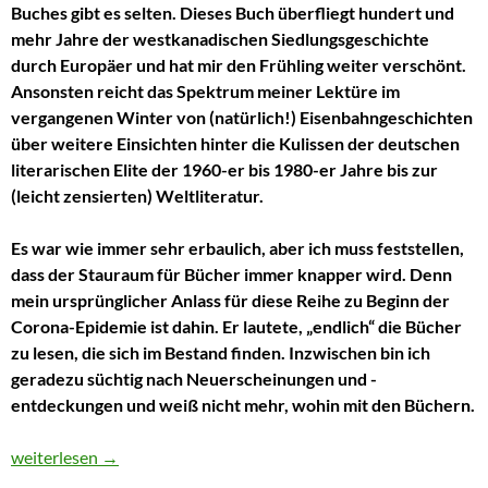
Buches gibt es selten. Dieses Buch überfliegt hundert und
mehr Jahre der westkanadischen Siedlungsgeschichte
durch Europäer und hat mir den Frühling weiter verschönt.
Ansonsten reicht das Spektrum meiner Lektüre im
vergangenen Winter von (natürlich!) Eisenbahngeschichten
über weitere Einsichten hinter die Kulissen der deutschen
literarischen Elite der 1960-er bis 1980-er Jahre bis zur
(leicht zensierten) Weltliteratur.
Es war wie immer sehr erbaulich, aber ich muss feststellen,
dass der Stauraum für Bücher immer knapper wird. Denn
mein ursprünglicher Anlass für diese Reihe zu Beginn der
Corona-Epidemie ist dahin. Er lautete, „endlich“ die Bücher
zu lesen, die sich im Bestand finden. Inzwischen bin ich
geradezu süchtig nach Neuerscheinungen und -
entdeckungen und weiß nicht mehr, wohin mit den Büchern.
Eine Straße als Hauptperson
weiterlesen
→