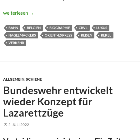
Der Mann, der Europa vernetzte
weiterlesen
→
BAHN
BELGIEN
BIOGRAPHIE
CIWL
LUXUS
NAGELMACKERS
ORIENT-EXPRESS
REISEN
REKEL
VERKEHR
ALLGEMEIN
,
SCHIENE
Bundeswehr entwickelt
wieder Konzept für
Lazarettzüge
5. JULI 2022