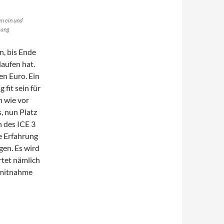
en ein und
Lang
n, bis Ende
aufen hat.
en Euro. Ein
fit sein für
h wie vor
, nun Platz
 des ICE 3
e Erfahrung
gen. Es wird
rtet nämlich
dmitnahme