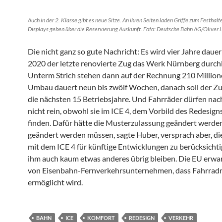
Auch in der 2. Klasse gibt es neue Sitze. An ihren Seiten laden Griffe zum Festhalt
Displays geben über die Reservierung Auskunft. Foto: Deutsche Bahn AG/Oliver 
Die nicht ganz so gute Nachricht: Es wird vier Jahre dauer
2020 der letzte renovierte Zug das Werk Nürnberg durchl
Unterm Strich stehen dann auf der Rechnung 210 Million
Umbau dauert neun bis zwölf Wochen, danach soll der Zug 
die nächsten 15 Betriebsjahre. Und Fahrräder dürfen nac
nicht rein, obwohl sie im ICE 4, dem Vorbild des Redesigns
finden. Dafür hätte die Musterzulassung geändert werden
geändert werden müssen, sagte Huber, versprach aber, di
mit dem ICE 4 für künftige Entwicklungen zu berücksichti
ihm auch kaum etwas anderes übrig bleiben. Die EU erwa
von Eisenbahn-Fernverkehrsunternehmen, dass Fahrra
ermöglicht wird.
BAHN
ICE
KOMFORT
REDESIGN
VERKEHR