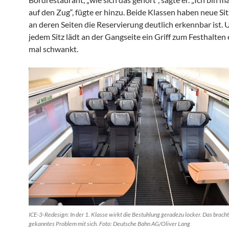
auf den Zug“, fügte er hinzu. Beide Klassen haben neue Sit
an deren Seiten die Reservierung deutlich erkennbar ist. 
jedem Sitz lädt an der Gangseite ein Griff zum Festhalten ei
mal schwankt.
ICE-3-Redesign: In der 1. Klasse wirkt die Bestuhlung geradezu locker. Das brachte
gekanntes Problem mit sich. Foto: Deutsche Bahn AG/Oliver Lang