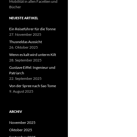
Mobilität in allen Facetten und
Bücher
NEUESTE ARTIKEL
Ein Reiseführer für die Tonne
27. November 2025
Thusneldas Aussicht
26. Oktober 2025
Wenn es kalt wird unterm Kilt
28. September 2025
Gustave Eiffel: Ingenieur und
Patriarch
22. September 2025
Von der Spree nach Sao Tome
9. August 2025
ARCHIV
November 2025
Oktober 2025