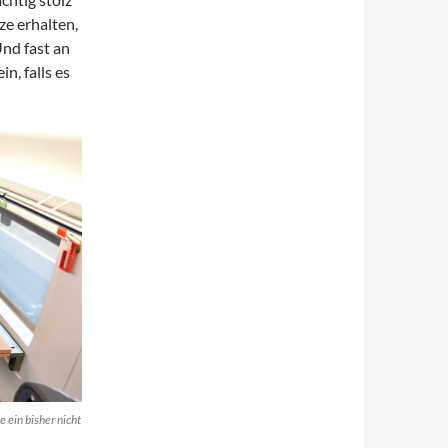
ze erhalten,
Und fast an
n, falls es
 ein bisher nicht