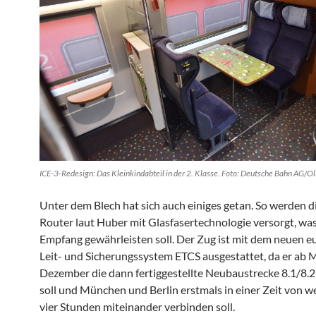
ICE-3-Redesign: Das Kleinkindabteil in der 2. Klasse. Foto: Deutsche Bahn AG/Ol
Unter dem Blech hat sich auch einiges getan. So werden
Router laut Huber mit Glasfasertechnologie versorgt, wa
Empfang gewährleisten soll. Der Zug ist mit dem neuen 
Leit- und Sicherungssystem ETCS ausgestattet, da er ab M
Dezember die dann fertiggestellte Neubaustrecke 8.1/8.2
soll und München und Berlin erstmals in einer Zeit von we
vier Stunden miteinander verbinden soll.