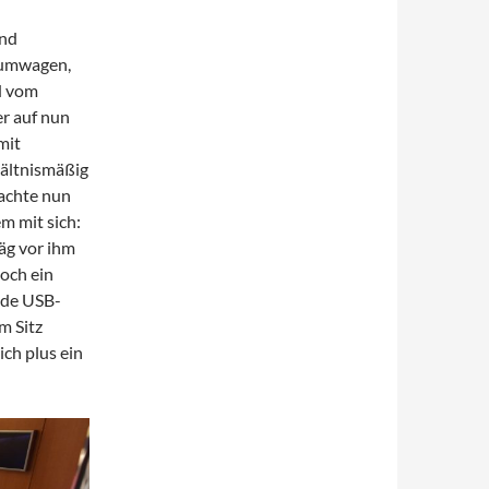
und
raumwagen,
d vom
er auf nun
mit
ältnismäßig
achte nun
em mit sich:
räg vor ihm
noch ein
nde USB-
m Sitz
ich plus ein