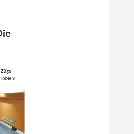
Die
6 Züge
 Problem