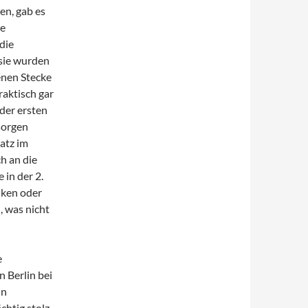
en, gab es
ge
die
(sie wurden
enen Stecke
raktisch gar
der ersten
sorgen
atz im
h an die
 in der 2.
nken oder
, was nicht
e
 Berlin bei
in
ächtig stolz