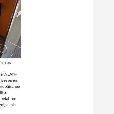
iver Lang
 die WLAN-
s besseren
europäischen
itte
 befahren
niger als