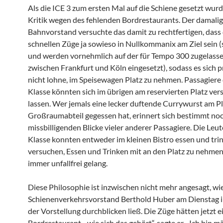
Als die ICE 3 zum ersten Mal auf die Schiene gesetzt wurd
Kritik wegen des fehlenden Bordrestaurants. Der damali
Bahnvorstand versuchte das damit zu rechtfertigen, dass 
schnellen Züge ja sowieso in Nullkommanix am Ziel sein 
und werden vornehmlich auf der für Tempo 300 zugelass
zwischen Frankfurt und Köln eingesetzt), sodass es sich p
nicht lohne, im Speisewagen Platz zu nehmen. Passagiere 
Klasse könnten sich im übrigen am reservierten Platz ver
lassen. Wer jemals eine lecker duftende Currywurst am Pl
Großraumabteil gegessen hat, erinnert sich bestimmt noc
missbilligenden Blicke vieler anderer Passagiere. Die Leute
Klasse konnten entweder im kleinen Bistro essen und tri
versuchen, Essen und Trinken mit an den Platz zu nehmen
immer unfallfrei gelang.
Diese Philosophie ist inzwischen nicht mehr angesagt, wi
Schienenverkehrsvorstand Berthold Huber am Dienstag in
der Vorstellung durchblicken ließ. Die Züge hätten jetzt e
Bordrestaurant, „wie sich das gehört“, sagte er. „Ich bin m