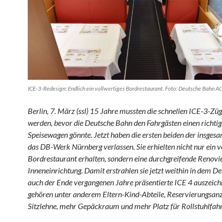
ICE-3-Redesign: Endlich ein vollwertiges Bordrestaurant. Foto: Deutsche Bahn A
Berlin, 7. März (ssl) 15 Jahre mussten die schnellen ICE-3-Züge
werden, bevor die Deutsche Bahn den Fahrgästen einen richti
Speisewagen gönnte. Jetzt haben die ersten beiden der insges
das DB-Werk Nürnberg verlassen. Sie erhielten nicht nur ein v
Bordrestaurant erhalten, sondern eine durchgreifende Renovi
Inneneinrichtung. Damit erstrahlen sie jetzt weithin in dem De
auch der Ende vergangenen Jahre präsentierte ICE 4 auszeich
gehören unter anderem Eltern-Kind-Abteile, Reservierungsanz
Sitzlehne, mehr Gepäckraum und mehr Platz für Rollstuhlfahr