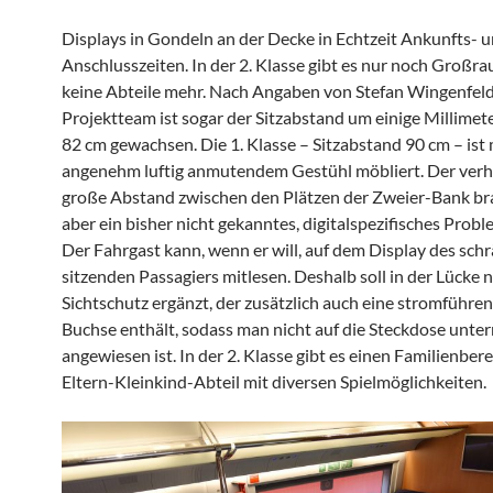
Displays in Gondeln an der Decke in Echtzeit Ankunfts- 
Anschlusszeiten. In der 2. Klasse gibt es nur noch Groß
keine Abteile mehr. Nach Angaben von Stefan Wingenfel
Projektteam ist sogar der Sitzabstand um einige Millimet
82 cm gewachsen. Die 1. Klasse – Sitzabstand 90 cm – ist 
angenehm luftig anmutendem Gestühl möbliert. Der verh
große Abstand zwischen den Plätzen der Zweier-Bank br
aber ein bisher nicht gekanntes, digitalspezifisches Probl
Der Fahrgast kann, wenn er will, auf dem Display des sch
sitzenden Passagiers mitlesen. Deshalb soll in der Lücke 
Sichtschutz ergänzt, der zusätzlich auch eine stromführe
Buchse enthält, sodass man nicht auf die Steckdose unter
angewiesen ist. In der 2. Klasse gibt es einen Familienbere
Eltern-Kleinkind-Abteil mit diversen Spielmöglichkeiten.