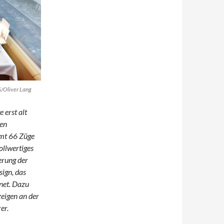
G/Oliver Lang
 erst alt
gen
amt 66 Züge
ollwertiges
erung der
sign, das
net. Dazu
eigen an der
er.