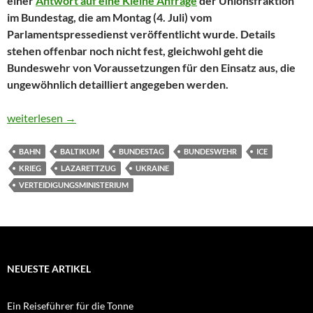
einer
Antwort auf eine Kleine Anfrage
der Unionsfraktion
im Bundestag, die am Montag (4. Juli) vom
Parlamentspressedienst veröffentlicht wurde. Details
stehen offenbar noch nicht fest, gleichwohl geht die
Bundeswehr von Voraussetzungen für den Einsatz aus, die
ungewöhnlich detailliert angegeben werden.
Bundeswehr entwickelt wieder Konzept für Lazarettzüge
weiterlesen
→
BAHN
BALTIKUM
BUNDESTAG
BUNDESWEHR
ICE
KRIEG
LAZARETTZUG
UKRAINE
VERTEIDIGUNGSMINISTERIUM
NEUESTE ARTIKEL
Ein Reiseführer für die Tonne