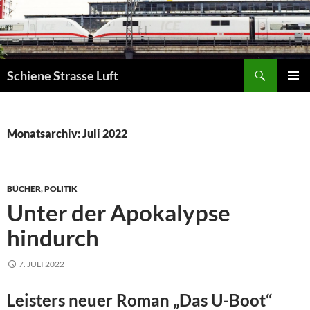
Zum
Inhalt
springen
Suchen
Schiene Strasse Luft
PRIMÄR
MENÜ
Monatsarchiv: Juli 2022
BÜCHER
,
POLITIK
Unter der Apokalypse
hindurch
7. JULI 2022
Leisters neuer Roman „Das U-Boot“