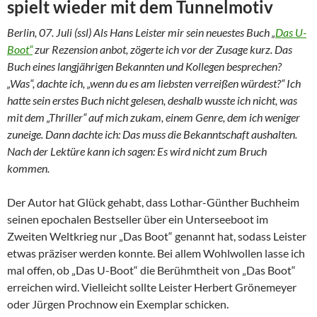
spielt wieder mit dem Tunnelmotiv
Berlin, 07. Juli (ssl) Als Hans Leister mir sein neuestes Buch „
Das U-
Boot“
zur Rezension anbot, zögerte ich vor der Zusage kurz. Das
Buch eines langjährigen Bekannten und Kollegen besprechen?
„Was“, dachte ich, „wenn du es am liebsten verreißen würdest?“ Ich
hatte sein erstes Buch nicht gelesen, deshalb wusste ich nicht, was
mit dem „Thriller“ auf mich zukam, einem Genre, dem ich weniger
zuneige. Dann dachte ich: Das muss die Bekanntschaft aushalten.
Nach der Lektüre kann ich sagen: Es wird nicht zum Bruch
kommen.
Der Autor hat Glück gehabt, dass Lothar-Günther Buchheim
seinen epochalen Bestseller über ein Unterseeboot im
Zweiten Weltkrieg nur „Das Boot“ genannt hat, sodass Leister
etwas präziser werden konnte. Bei allem Wohlwollen lasse ich
mal offen, ob „Das U-Boot“ die Berühmtheit von „Das Boot“
erreichen wird. Vielleicht sollte Leister Herbert Grönemeyer
oder Jürgen Prochnow ein Exemplar schicken.