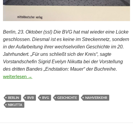
Berlin, 23. Oktober (ssl) Die BVG hat mal wieder eine Lücke
geschlossen. Diesmal ist es keine im Streckennetz, sondern
in der Aufarbeitung ihrer wechselvollen Geschichte im 20.
Jahrhundert. „Für uns schließt sich der Kreis“, sagte
Vorstandschefin Sigrid Evelyn Nikutta bei der Vorstellung
des dritten Bandes „Endstation: Mauer“ der Buchreihe.
BVG-Lückenschluss im Bücherregal
weiterlesen
→
BERLIN
BVB
BVG
GESCHICHTE
NAHVERKEHR
NIKUTTA