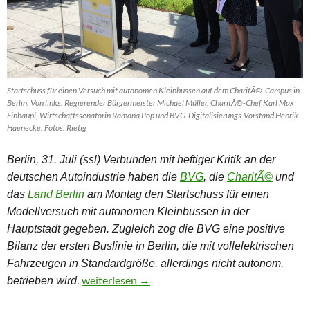
Startschuss für einen Versuch mit autonomen Kleinbussen auf dem CharitÃ©-Campus in
Berlin. Von links: Regierender Bürgermeister Michael Müller, CharitÃ©-Chef Karl Max
Einhäupl, Wirtschaftssenatorin Ramona Pop und BVG-Digitalisierungs-Vorstand Henrik
Haenecke. Fotos: Rietig
Berlin, 31. Juli (ssl) Verbunden mit heftiger Kritik an der
deutschen Autoindustrie haben die
BVG
, die
CharitÃ©
und
das
Land Berlin
am Montag
den Startschuss für einen
Modellversuch mit autonomen Kleinbussen in der
Hauptstadt gegeben. Zugleich zog die BVG eine positive
Bilanz der ersten Buslinie in Berlin, die mit vollelektrischen
Fahrzeugen in Standardgröße,
allerdings nicht autonom,
Nächster Halt: Innere Medizin – Autonomes Fah
weiterlesen
→
betrieben wird.