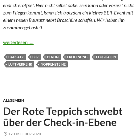
endlich eröffnet. Wer nicht selbst dabei sein kann oder vorerst nicht
zum Fliegen kommt, kann sich trotzdem ein kleines BER-Event mit
einem neuen Bausatz nebst Broschüre schaffen. Wir haben ihn
zusammengebastelt.
Ohne Kabel in die BER-Zukunft
weiterlesen
→
BAUSATZ
BER
BERLIN
ERÖFFNUNG
FLUGHAFEN
LUFTVERKEHR
NOPPENSTEINE
ALLGEMEIN
Der Rote Teppich schwebt
über der Check-in-Ebene
12. OKTOBER 2020