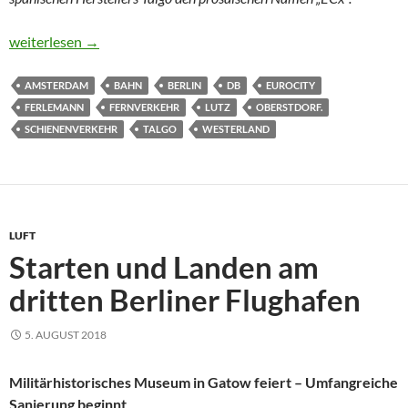
Breit und barrierefrei: Neuer Eurocity aus Spanien
weiterlesen
→
AMSTERDAM
BAHN
BERLIN
DB
EUROCITY
FERLEMANN
FERNVERKEHR
LUTZ
OBERSTDORF.
SCHIENENVERKEHR
TALGO
WESTERLAND
LUFT
Starten und Landen am
dritten Berliner Flughafen
5. AUGUST 2018
Militärhistorisches Museum in Gatow feiert – Umfangreiche
Sanierung beginnt