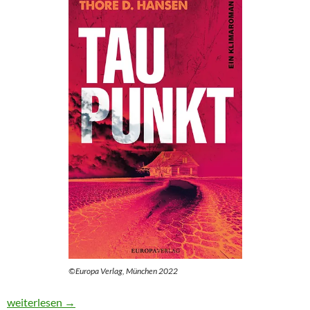
©Europa Verlag, München 2022
Klimawandel und Familie
weiterlesen
→