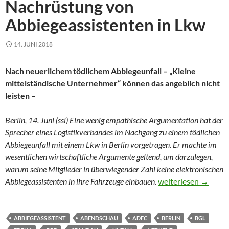
Nachrüstung von
Abbiegeassistenten in Lkw
14. JUNI 2018
Nach neuerlichem tödlichem Abbiegeunfall – „Kleine
mittelständische Unternehmer“ können das angeblich nicht
leisten –
Berlin, 14. Juni (ssl) Eine wenig empathische Argumentation hat der
Sprecher eines Logistikverbandes im Nachgang zu einem tödlichen
Abbiegeunfall mit einem Lkw in Berlin vorgetragen. Er machte im
wesentlichen wirtschaftliche Argumente geltend, um darzulegen,
warum seine Mitglieder in überwiegender Zahl keine elektronischen
Verband hat Vorbeha
Abbiegeassistenten in ihre Fahrzeuge einbauen.
weiterlesen
→
ABBIEGEASSISTENT
ABENDSCHAU
ADFC
BERLIN
BGL