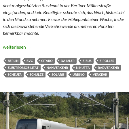
denkmalgeschützten Busdepot in der Berliner Müllerstraße
eingefunden, und kein Beteiligter scheute sich, das Wort „historisch“
in den Mund zu nehmen.
Es war der Höhepunkt einer Woche, in der
sich die bevorstehende Verkehrswende an mehreren Punkten
bemerkbar machte.
Ein Selfie mit dem Abbiege-Assistenten
weiterlesen
→
BERLIN
BVG
CITARO
DAIMLER
E-BUS
E-ROLLER
ELEKTROMOBILITÄT
NAHVERKEHR
NIKUTTA
RADVERKEHR
SCHEUER
SCHULZE
SOLARIS
URBINO
VERKEHR