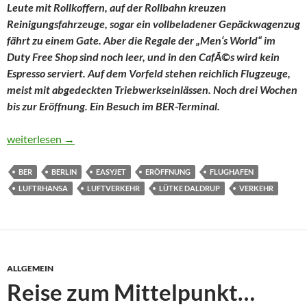
Leute mit Rollkoffern, auf der Rollbahn kreuzen
Reinigungsfahrzeuge, sogar ein vollbeladener Gepäckwagenzug
fährt zu einem Gate. Aber die Regale der „Men‘s World“ im
Duty Free Shop sind noch leer, und in den CafÃ©s wird kein
Espresso serviert. Auf dem Vorfeld stehen reichlich Flugzeuge,
meist mit abgedeckten Triebwerkseinlässen. Noch drei Wochen
bis zur Eröffnung. Ein Besuch im BER-Terminal.
Der Rote Teppich schwebt über der Check-in-Ebene
weiterlesen
→
BER
BERLIN
EASYJET
ERÖFFNUNG
FLUGHAFEN
LUFTRHANSA
LUFTVERKEHR
LÜTKE DALDRUP
VERKEHR
ALLGEMEIN
Reise zum Mittelpunkt…