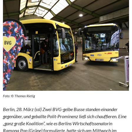
Foto: © Thomas Rietig
Berlin, 28. März (ssl) Zwei BVG-gelbe Busse standen einander
gegenüber, und geballte Polit-Prominenz ließ sich chauffieren. Eine
„ganz große Koalition“, wie es Berlins Wirtschaftssenatorin
Ramona Pop (Grüne) formulierte, hatte sich am Mittwoch im