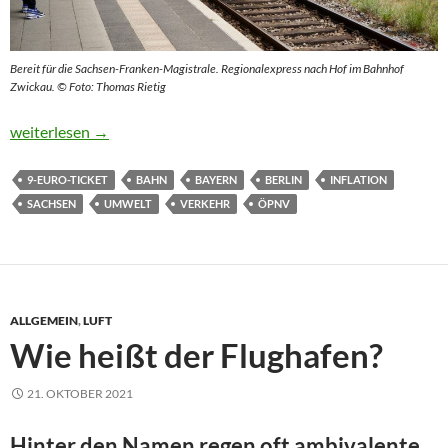
Bereit für die Sachsen-Franken-Magistrale. Regionalexpress nach Hof im Bahnhof
Zwickau. © Foto: Thomas Rietig
Meist ist die Neun-Euro-Welt in Ordnung
weiterlesen
→
9-EURO-TICKET
BAHN
BAYERN
BERLIN
INFLATION
SACHSEN
UMWELT
VERKEHR
ÖPNV
ALLGEMEIN
,
LUFT
Wie heißt der Flughafen?
21. OKTOBER 2021
Hinter den Namen regen oft ambivalente