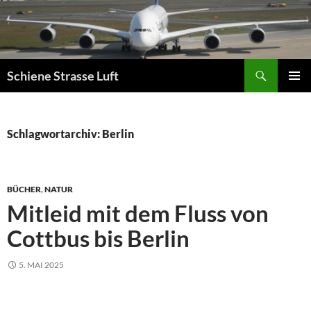
Zum
Inhalt
springen
Suchen
Schiene Strasse Luft
PRIMÄR
MENÜ
Schlagwortarchiv: Berlin
BÜCHER
,
NATUR
Mitleid mit dem Fluss von
Cottbus bis Berlin
5. MAI 2025