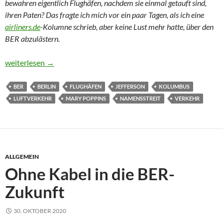
bewahren eigentlich Flughäfen, nachdem sie einmal getauft sind,
ihren Paten? Das fragte ich mich vor ein paar Tagen, als ich eine
airliners.de
-Kolumne schrieb, aber keine Lust mehr hatte, über den
BER abzulästern.
Wie heißt der Flughafen?
weiterlesen
→
BER
BERLIN
FLUGHÄFEN
JEFFERSON
KOLUMBUS
LUFTVERKEHR
MARY POPPINS
NAMENSSTREIT
VERKEHR
ALLGEMEIN
Ohne Kabel in die BER-
Zukunft
30. OKTOBER 2020