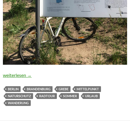
Reise zum Mittelpunkt…
weiterlesen
→
BERLIN
BRANDENBURG
GREBE
MITTELPUNKT
NATURSCHUTZ
RADTOUR
SOMMER
URLAUB
WANDERUNG