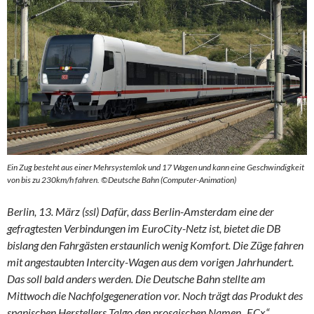
Ein Zug besteht aus einer Mehrsystemlok und 17 Wagen und kann eine Geschwindigkeit
von bis zu 230km/h fahren. ©Deutsche Bahn (Computer-Animation)
Berlin, 13. März (ssl) Dafür, dass Berlin-Amsterdam eine der
gefragtesten Verbindungen im EuroCity-Netz ist, bietet die DB
bislang den Fahrgästen erstaunlich wenig Komfort. Die Züge fahren
mit angestaubten Intercity-Wagen aus dem vorigen Jahrhundert.
Das soll bald anders werden. Die Deutsche Bahn stellte am
Mittwoch die Nachfolgegeneration vor. Noch trägt das Produkt des
spanischen Herstellers Talgo den prosaischen Namen „ECx“.