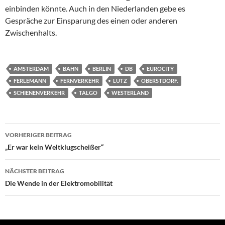
einbinden könnte. Auch in den Niederlanden gebe es
Gespräche zur Einsparung des einen oder anderen
Zwischenhalts.
AMSTERDAM
BAHN
BERLIN
DB
EUROCITY
FERLEMANN
FERNVERKEHR
LUTZ
OBERSTDORF.
SCHIENENVERKEHR
TALGO
WESTERLAND
Beitragsnavigation
VORHERIGER BEITRAG
„Er war kein Weltklugscheißer“
NÄCHSTER BEITRAG
Die Wende in der Elektromobilität