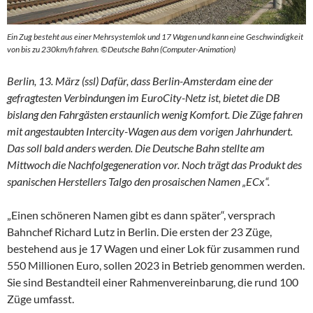
Ein Zug besteht aus einer Mehrsystemlok und 17 Wagen und kann eine Geschwindigkeit
von bis zu 230km/h fahren. ©Deutsche Bahn (Computer-Animation)
Berlin, 13. März (ssl) Dafür, dass Berlin-Amsterdam eine der
gefragtesten Verbindungen im EuroCity-Netz ist, bietet die DB
bislang den Fahrgästen erstaunlich wenig Komfort. Die Züge fahren
mit angestaubten Intercity-Wagen aus dem vorigen Jahrhundert.
Das soll bald anders werden. Die Deutsche Bahn stellte am
Mittwoch die Nachfolgegeneration vor. Noch trägt das Produkt des
spanischen Herstellers Talgo den prosaischen Namen „ECx“.
„Einen schöneren Namen gibt es dann später“, versprach
Bahnchef Richard Lutz in Berlin. Die ersten der 23 Züge,
bestehend aus je 17 Wagen und einer Lok für zusammen rund
550 Millionen Euro, sollen 2023 in Betrieb genommen werden.
Sie sind Bestandteil einer Rahmenvereinbarung, die rund 100
Züge umfasst.