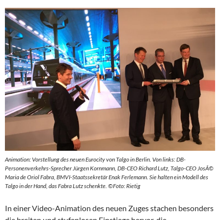
Animation: Vorstellung des neuen Eurocity von Talgo in Berlin. Von links: DB-
Personenverkehrs-Sprecher Jürgen Kornmann, DB-CEO Richard Lutz, Talgo-CEO JosÃ©
Maria de Oriol Fabra, BMVI-Staatssekretär Enak Ferlemann. Sie halten ein Modell des
Talgo in der Hand, das Fabra Lutz schenkte. ©Foto: Rietig
In einer Video-Animation des neuen Zuges stachen besonders
die breiten und stufenlosen Einstiege hervor, die