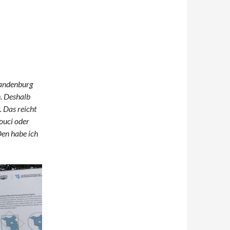
randenburg
n. Deshalb
. Das reicht
ouci oder
Den habe ich