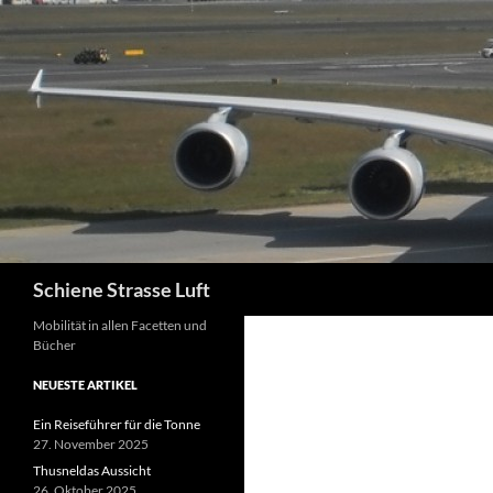
Zum
Inhalt
springen
Suchen
Schiene Strasse Luft
Mobilität in allen Facetten und
Bücher
NEUESTE ARTIKEL
Ein Reiseführer für die Tonne
27. November 2025
Thusneldas Aussicht
26. Oktober 2025