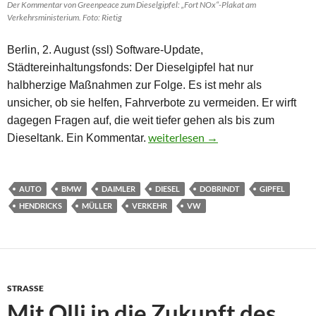
Der Kommentar von Greenpeace zum Dieselgipfel: „Fort NOx“-Plakat am
Verkehrsministerium. Foto: Rietig
Berlin, 2. August (ssl) Software-Update,
Städtereinhaltungsfonds: Der Dieselgipfel hat nur
halbherzige Maßnahmen zur Folge. Es ist mehr als
unsicher, ob sie helfen, Fahrverbote zu vermeiden. Er wirft
dagegen Fragen auf, die weit tiefer gehen als bis zum
Neue Kultur der Konzerne gefragt
weiterlesen
→
Dieseltank. Ein Kommentar.
AUTO
BMW
DAIMLER
DIESEL
DOBRINDT
GIPFEL
HENDRICKS
MÜLLER
VERKEHR
VW
STRASSE
Mit Olli in die Zukunft des