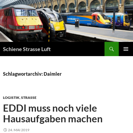
Zum
Inhalt
springen
Suchen
Schiene Strasse Luft
PRIMÄR
MENÜ
Schlagwortarchiv: Daimler
LOGISTIK
,
STRASSE
EDDI muss noch viele
Hausaufgaben machen
24. MAI 2019