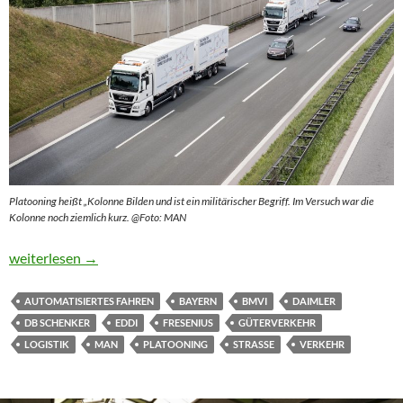
Platooning heißt „Kolonne Bilden und ist ein militärischer Begriff. Im Versuch war die
Kolonne noch ziemlich kurz. @Foto: MAN
EDDI muss noch viele Hausaufgaben machen
weiterlesen
→
AUTOMATISIERTES FAHREN
BAYERN
BMVI
DAIMLER
DB SCHENKER
EDDI
FRESENIUS
GÜTERVERKEHR
LOGISTIK
MAN
PLATOONING
STRASSE
VERKEHR