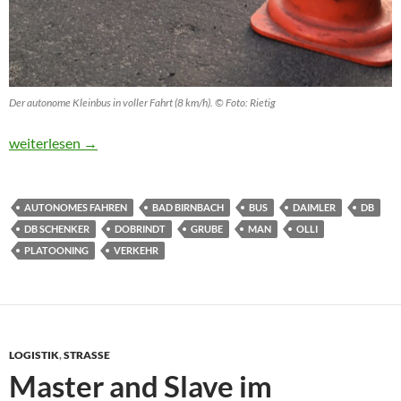
Der autonome Kleinbus in voller Fahrt (8 km/h). © Foto: Rietig
Mit Olli in die Zukunft des autonomen Fahrens
weiterlesen
→
AUTONOMES FAHREN
BAD BIRNBACH
BUS
DAIMLER
DB
DB SCHENKER
DOBRINDT
GRUBE
MAN
OLLI
PLATOONING
VERKEHR
LOGISTIK
,
STRASSE
Master and Slave im