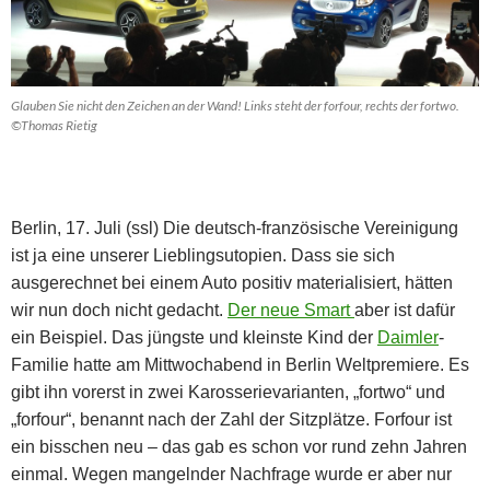
Glauben Sie nicht den Zeichen an der Wand! Links steht der forfour, rechts der fortwo.
©Thomas Rietig
Berlin, 17. Juli (ssl) Die deutsch-französische Vereinigung
ist ja eine unserer Lieblingsutopien. Dass sie sich
ausgerechnet bei einem Auto positiv materialisiert, hätten
wir nun doch nicht gedacht.
Der neue Smart
aber ist dafür
ein Beispiel. Das jüngste und kleinste Kind der
Daimler
-
Familie hatte am Mittwochabend in Berlin Weltpremiere. Es
gibt ihn vorerst in zwei Karosserievarianten, „fortwo“ und
„forfour“, benannt nach der Zahl der Sitzplätze. Forfour ist
ein bisschen neu – das gab es schon vor rund zehn Jahren
einmal. Wegen mangelnder Nachfrage wurde er aber nur