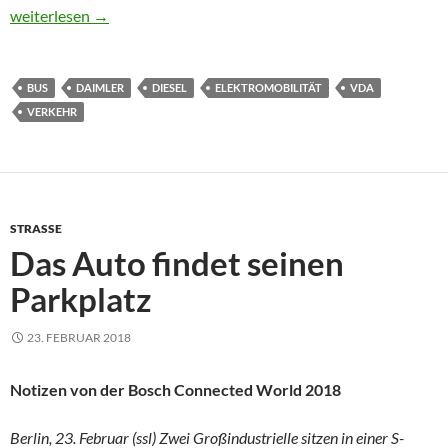
Politik geht mit Autobauern ins Gericht
weiterlesen
→
BUS
DAIMLER
DIESEL
ELEKTROMOBILITÄT
VDA
VERKEHR
STRASSE
Das Auto findet seinen
Parkplatz
23. FEBRUAR 2018
Notizen von der Bosch Connected World 2018
Berlin, 23. Februar (ssl) Zwei Großindustrielle sitzen in einer S-