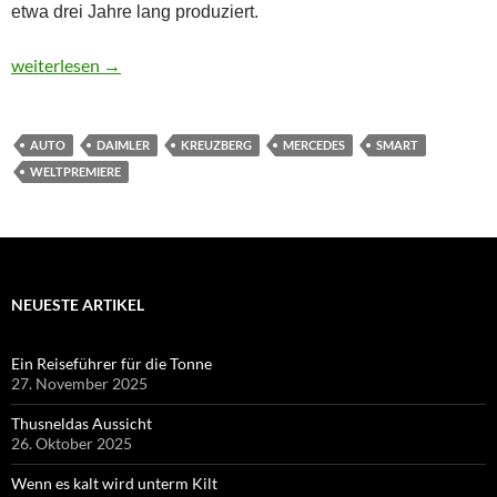
etwa drei Jahre lang produziert.
Zetsche: „Unserer ist der Kleinste!“
weiterlesen
→
AUTO
DAIMLER
KREUZBERG
MERCEDES
SMART
WELTPREMIERE
NEUESTE ARTIKEL
Ein Reiseführer für die Tonne
27. November 2025
Thusneldas Aussicht
26. Oktober 2025
Wenn es kalt wird unterm Kilt