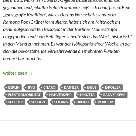
gegenüber, und geballte Polit-Prominenz ließ sich chauffieren. Eine
„ganz große Koalition“, wie es Berlins Wirtschaftssenatorin
Ramona Pop (Grüne) formulierte, hatte sich am Mittwoch im
denkmalgeschützten Busdepot in der Berliner Müllerstraße
eingefunden, und kein Beteiligter scheute sich, das Wort „historisch“
in den Mund zu nehmen.
Es war der Höhepunkt einer Woche, in der
sich die bevorstehende Verkehrswende an mehreren Punkten
bemerkbar machte.
Ein Selfie mit dem Abbiege-Assistenten
weiterlesen
→
BERLIN
BVG
CITARO
DAIMLER
E-BUS
E-ROLLER
ELEKTROMOBILITÄT
NAHVERKEHR
NIKUTTA
RADVERKEHR
SCHEUER
SCHULZE
SOLARIS
URBINO
VERKEHR