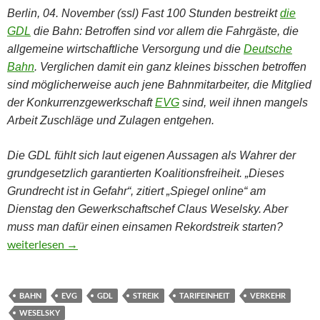
Berlin, 04. November (ssl) Fast 100 Stunden bestreikt
die
GDL
die Bahn: Betroffen sind vor allem die Fahrgäste, die
allgemeine wirtschaftliche Versorgung und die
Deutsche
Bahn
. Verglichen damit ein ganz kleines bisschen betroffen
sind möglicherweise auch jene Bahnmitarbeiter, die Mitglied
der Konkurrenzgewerkschaft
EVG
sind, weil ihnen mangels
Arbeit Zuschläge und Zulagen entgehen.
Die GDL fühlt sich laut eigenen Aussagen als Wahrer der
grundgesetzlich garantierten Koalitionsfreiheit. „Dieses
Grundrecht ist in Gefahr“, zitiert „Spiegel online“ am
Dienstag den Gewerkschaftschef Claus Weselsky. Aber
muss man dafür einen einsamen Rekordstreik starten?
Ein Streik zur Wahrung der Grundrechte?
weiterlesen
→
BAHN
EVG
GDL
STREIK
TARIFEINHEIT
VERKEHR
WESELSKY