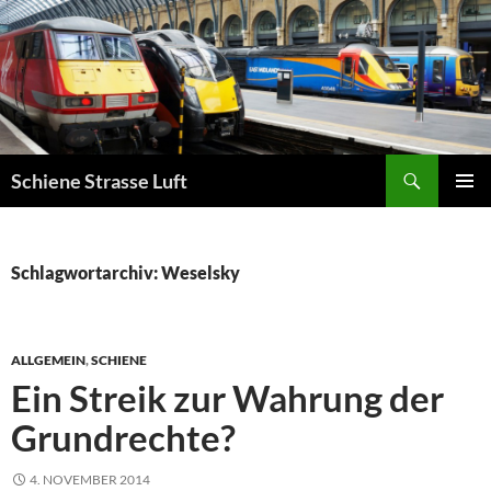
Zum
Inhalt
springen
Suchen
Schiene Strasse Luft
PRIMÄR
MENÜ
Schlagwortarchiv: Weselsky
ALLGEMEIN
,
SCHIENE
Ein Streik zur Wahrung der
Grundrechte?
4. NOVEMBER 2014