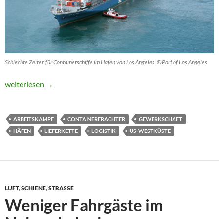
Schlechte Zeiten für Containerschiffe im Hafen von Los Angeles. ©Port of Los Angeles
Seefracht über den Pazifik kam kaum noch „just in time“
weiterlesen
→
ARBEITSKAMPF
CONTAINERFRACHTER
GEWERKSCHAFT
HÄFEN
LIEFERKETTE
LOGISTIK
US-WESTKÜSTE
LUFT
,
SCHIENE
,
STRASSE
Weniger Fahrgäste im