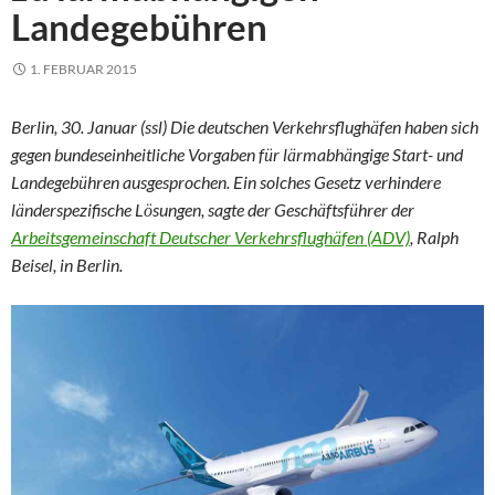
Landegebühren
1. FEBRUAR 2015
Berlin, 30. Januar (ssl) Die deutschen Verkehrsflugh
fen haben sich
ä
gegen bundeseinheitliche Vorgaben f
r l
rmabh
ngige Start- und
ü
ä
ä
Landegeb
hren ausgesprochen. Ein solches Gesetz verhindere
ü
l
nderspezifische L
sungen, sagte der Gesch
ftsf
hrer der
ä
ö
ä
ü
Arbeitsgemeinschaft Deutscher Verkehrsflugh
fen (ADV)
, Ralph
ä
Beisel, in Berlin.