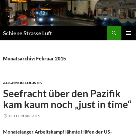
Zum
Inhalt
springen
Suchen
Schiene Strasse Luft
PRIMÄR
MENÜ
Monatsarchiv: Februar 2015
ALLGEMEIN
,
LOGISTIK
Seefracht über den Pazifik
kam kaum noch „just in time“
16. FEBRUAR 2015
Monatelanger Arbeitskampf lähmte Häfen der US-