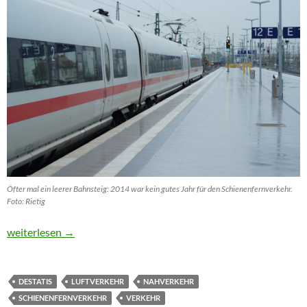
Öfter mal ein leerer Bahnsteig: 2014 war kein gutes Jahr für den Schienenfernverkehr.
Foto: Rietig
Weniger Fahrgäste im Nahverkehrsbus, anhaltender Boom beim
weiterlesen
→
DESTATIS
LUFTVERKEHR
NAHVERKEHR
SCHIENENFERNVERKEHR
VERKEHR