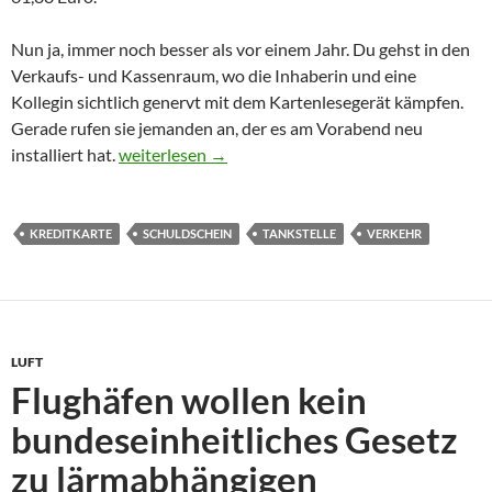
Nun ja, immer noch besser als vor einem Jahr. Du gehst in den
Verkaufs- und Kassenraum, wo die Inhaberin und eine
Kollegin sichtlich genervt mit dem Kartenlesegerät kämpfen.
Gerade rufen sie jemanden an, der es am Vorabend neu
Tanken auf Schuldschein
installiert hat.
weiterlesen
→
KREDITKARTE
SCHULDSCHEIN
TANKSTELLE
VERKEHR
LUFT
Flughäfen wollen kein
bundeseinheitliches Gesetz
zu lärmabhängigen