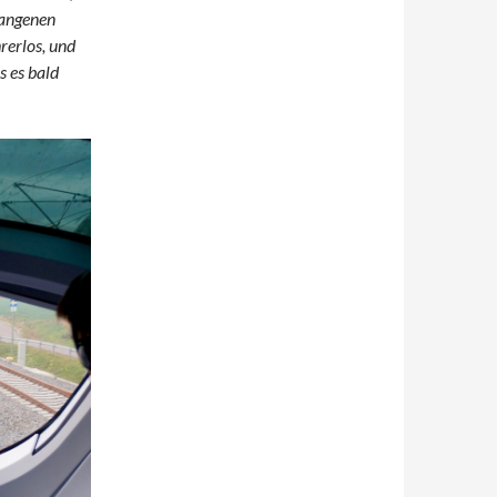
gangenen
rerlos, und
s es bald