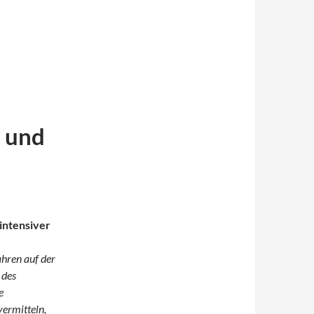
t und
intensiver
ahren auf der
 des
e
vermitteln,