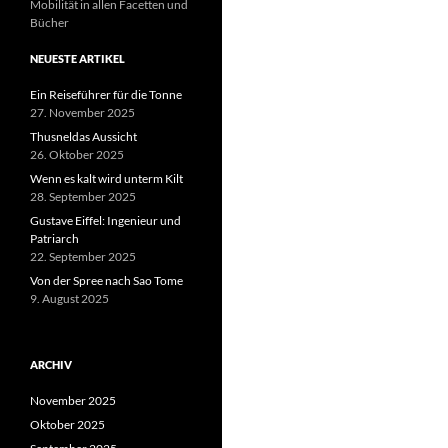
Mobilität in allen Facetten und
Bücher
NEUESTE ARTIKEL
Ein Reiseführer für die Tonne
27. November 2025
Thusneldas Aussicht
26. Oktober 2025
Wenn es kalt wird unterm Kilt
28. September 2025
Gustave Eiffel: Ingenieur und
Patriarch
22. September 2025
Von der Spree nach Sao Tome
9. August 2025
ARCHIV
November 2025
Oktober 2025