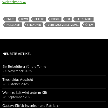
Bundesregierung erwägt Nulltarif bei Bussen und Bahnen
weiterlesen
→
BMUB
BMVI
CHEFBK
DIESEL
EU
LEITSTÄDTE
NULLTARIF
STICKOXID
VERTRAGSVERLETZUNG
ÖPNV
NEUESTE ARTIKEL
Ein Reiseführer für die Tonne
27. November 2025
Thusneldas Aussicht
26. Oktober 2025
Wenn es kalt wird unterm Kilt
28. September 2025
Gustave Eiffel: Ingenieur und Patriarch