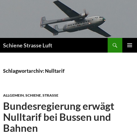
Zum
Inhalt
springen
Suchen
Schiene Strasse Luft
PRIMÄR
MENÜ
Schlagwortarchiv: Nulltarif
ALLGEMEIN
,
SCHIENE
,
STRASSE
Bundesregierung erwägt
Nulltarif bei Bussen und
Bahnen