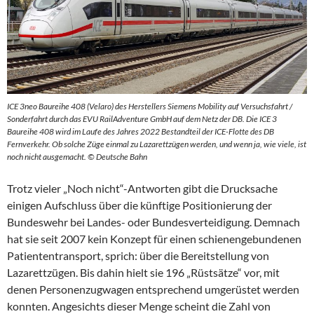
ICE 3neo Baureihe 408 (Velaro) des Herstellers Siemens Mobility auf Versuchsfahrt /
Sonderfahrt durch das EVU RailAdventure GmbH auf dem Netz der DB. Die ICE 3
Baureihe 408 wird im Laufe des Jahres 2022 Bestandteil der ICE-Flotte des DB
Fernverkehr. Ob solche Züge einmal zu Lazarettzügen werden, und wenn ja, wie viele, ist
noch nicht ausgemacht. © Deutsche Bahn
Trotz vieler „Noch nicht“-Antworten gibt die Drucksache
einigen Aufschluss über die künftige Positionierung der
Bundeswehr bei Landes- oder Bundesverteidigung. Demnach
hat sie seit 2007 kein Konzept für einen schienengebundenen
Patiententransport, sprich: über die Bereitstellung von
Lazarettzügen. Bis dahin hielt sie 196 „Rüstsätze“ vor, mit
denen Personenzugwagen entsprechend umgerüstet werden
konnten. Angesichts dieser Menge scheint die Zahl von