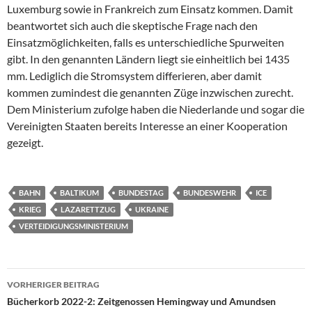
Luxemburg sowie in Frankreich zum Einsatz kommen. Damit
beantwortet sich auch die skeptische Frage nach den
Einsatzmöglichkeiten, falls es unterschiedliche Spurweiten
gibt. In den genannten Ländern liegt sie einheitlich bei 1435
mm. Lediglich die Stromsystem differieren, aber damit
kommen zumindest die genannten Züge inzwischen zurecht.
Dem Ministerium zufolge haben die Niederlande und sogar die
Vereinigten Staaten bereits Interesse an einer Kooperation
gezeigt.
BAHN
BALTIKUM
BUNDESTAG
BUNDESWEHR
ICE
KRIEG
LAZARETTZUG
UKRAINE
VERTEIDIGUNGSMINISTERIUM
Beitragsnavigation
VORHERIGER BEITRAG
Bücherkorb 2022-2: Zeitgenossen Hemingway und Amundsen