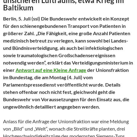
unsicheren Luftraums, etwa Krieg im
Baltikum
Berlin, 5. Juli (ssl) Die Bundeswehr entwickelt ein Konzept
für den schienengebundenen Transport von Patienten in
größerer Zahl. „Die Fähigkeit, eine große Anzahl Patienten
medizinisch betreut zu verlegen, kann sowohl bei Landes-
und Bündnisverteidigung, als auch bei infektiologischen
sowie traumatologischen Großschadensereignissen
notwendig werden“, erklärt das Verteidigungsministerium in
einer
Antwort auf eine Kleine Anfrage
der Unionsfraktion
im Bundestag, die am Montag (4. Juli) vom
Parlamentspressedienst veröffentlicht wurde. Details
stehen offenbar noch nicht fest, gleichwohl geht die
Bundeswehr von Voraussetzungen für den Einsatz aus, die
ungewöhnlich detailliert angegeben werden.
Anlass für die Anfrage der Unionsfraktion war eine Meldung
von „Bild“ und „Welt“, wonach die Streitkräfte planten, drei
Hochgeschwindigkeitszüge des modernsten Siemens-Typs