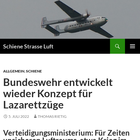
Zum
Inhalt
springen
Suchen
Schiene Strasse Luft
PRIMÄR
MENÜ
ALLGEMEIN
,
SCHIENE
Bundeswehr entwickelt
wieder Konzept für
Lazarettzüge
5. JULI 2022
THOMAS RIETIG
Verteidigungsministerium: Für Zeiten