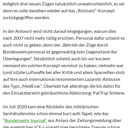
lediglich drei neuen Zügen tatsächlich unwahrscheinlich, es sei
denn es solle daneben wieder auf das „Rüstsatz“-Konzept
zurückgegriffen werden.
In der Antwort wird nicht darauf eingegangen, warum dies
nach 2007 nicht mehr nötig erschien. Personal dafür scheint es
auch nicht zu geben, denn der „Betrieb der Züge durch
Bundeswehrpersonal ist gegenwärtig kein Gegenstand der
Überlegungen“. Tatsächlich scheint auch bis vor kurzem
niemand ein solches Konzept vermisst zu haben; vielmehr war
(und ist)die Luftwaffe bei aller Kritik und allem Sparwillen stolz
auf ihre auch international renommierten Lazarett-Airbusse
des Typs „MedEvac“. Überlebt hat allerdings die bis dahin für
den Einsatzbereich gebräuchliche Abkürzung: PatTrsp Schiene.
Im Juli 2020 kam eine Rückkehr des militärischen
Sanitätsdienstes schon einmal kurz aufs Tapet, wie das
“
Bundeswehr Journal“
aus Anlass der Zeitungsmeldung über
die angeblichen ICE-Lazarettzüge berichtete. Damals schlug