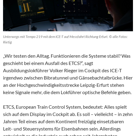
Unterwegs mit Tempo 219 mit dem ICE-T auf Messfahrt Richtung Erfurt. © alle Fotos:
Rietig
„Wir testen den Alltag. Funktionieren die Systeme stabil? Was
geschieht bei einem Ausfall des ETCS?“, sagt
Ausbildungslokführer Volker Rieger im Cockpit des ICE-T
irgendwo zwischen Bibratunnel und Gänsebachtalbrücke. Hier
an der Hochgeschwindigkeitsstrecke Leipzig-Erfurt stehen
keine Signale mehr, die dem Lokführer optische Befehle geben.
ETCS, European Train Control System, bedeutet: Alles spielt
sich auf dem Display im Cockpit ab. Es soll – vielleicht – in zehn
Jahren Teil eines auf dem Kontinent freizügig einsetzbaren
Leit- und Steuersystems für Eisenbahnen sein. Allerdings
entwickelt es die Industrie auch schon seit Jahrzehnten,