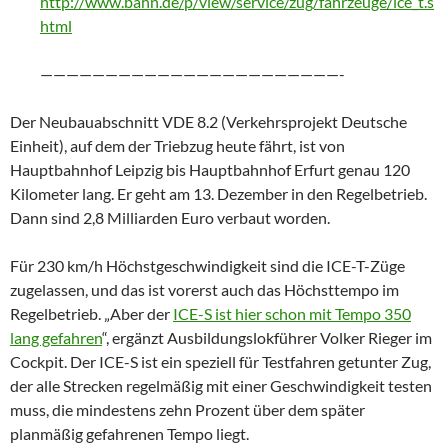
http://www.bahn.de/p/view/service/zug/fahrzeuge/ice_t.s
html
———————————————————————-
Der Neubauabschnitt VDE 8.2 (Verkehrsprojekt Deutsche
Einheit), auf dem der Triebzug heute fährt, ist von
Hauptbahnhof Leipzig bis Hauptbahnhof Erfurt genau 120
Kilometer lang. Er geht am 13. Dezember in den Regelbetrieb.
Dann sind 2,8 Milliarden Euro verbaut worden.
Für 230 km/h Höchstgeschwindigkeit sind die ICE-T-Züge
zugelassen, und das ist vorerst auch das Höchsttempo im
Regelbetrieb. „Aber der
ICE-S ist hier schon mit Tempo 350
lang gefahren
“, ergänzt Ausbildungslokführer Volker Rieger im
Cockpit. Der ICE-S ist ein speziell für Testfahren getunter Zug,
der alle Strecken regelmäßig mit einer Geschwindigkeit testen
muss, die mindestens zehn Prozent über dem später
planmäßig gefahrenen Tempo liegt.