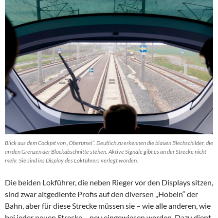
Blick aus dem Cockpit von „Oberursel“. Deutlich zu erkennen die blauen Blechschilder, die
an den Grenzen der Blockabschnitte stehen. Aktive Signale gibt es an der Strecke nicht
mehr. Sie sind ins Display des Lokführers verlegt worden.
Die beiden Lokführer, die neben Rieger vor den Displays sitzen,
sind zwar altgediente Profis auf den diversen „Hobeln“ der
Bahn, aber für diese Strecke müssen sie – wie alle anderen, wie
bei jeder neuen Strecke – neu eingewiesen werden. Dazu dient