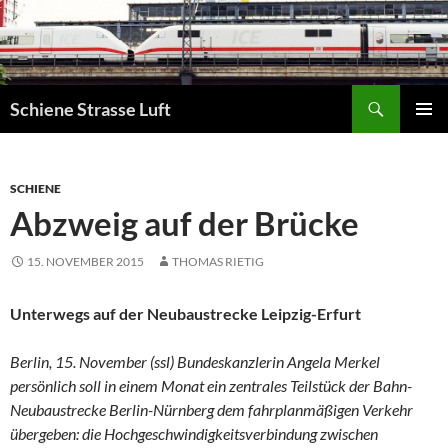
Zum
Inhalt
springen
Suchen
Schiene Strasse Luft
PRIMÄR
MENÜ
SCHIENE
Abzweig auf der Brücke
15. NOVEMBER 2015
THOMAS RIETIG
Unterwegs auf der Neubaustrecke Leipzig-Erfurt
Berlin, 15. November (ssl) Bundeskanzlerin Angela Merkel
persönlich soll in einem Monat ein zentrales Teilstück der Bahn-
Neubaustrecke Berlin-Nürnberg dem fahrplanmäßigen Verkehr
übergeben: die Hochgeschwindigkeitsverbindung zwischen