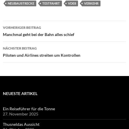
NEUBAUSTRECKE
TESTFAHRT
VDE8
VERKEHR
Beitragsnavigation
VORHERIGER BEITRAG
Manchmal geht bei der Bahn alles schief
NÄCHSTER BEITRAG
Piloten und Airlines streiten um Kontrollen
NEUESTE ARTIKEL
Ein Reiseführer für die Tonne
27. November 2025
Thusneldas Aussicht