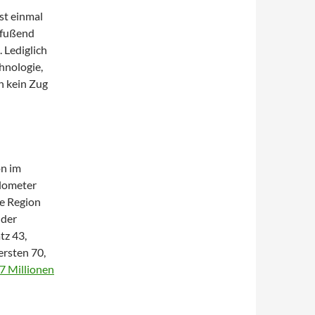
st einmal
 fußend
 Lediglich
hnologie,
h kein Zug
on im
ilometer
ie Region
 der
tz 43,
ersten 70,
7 Millionen