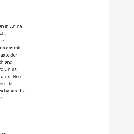
en in China
icht
he
na das mit
sagte der
chland,
rd China
führer Ben
teiligt
uschauen“. Es
er
des