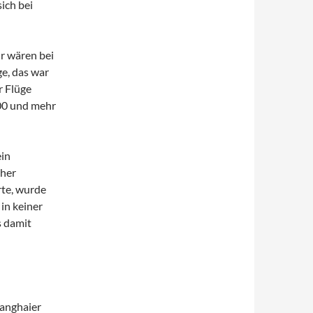
ich bei
r wären bei
e, das war
r Flüge
700 und mehr
ein
sher
rte, wurde
 in keiner
s damit
hanghaier