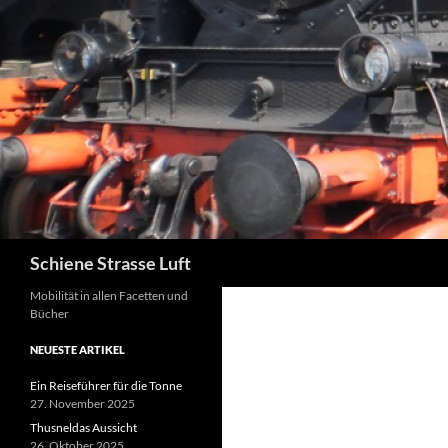
Zum
Inhalt
springen
Suchen
Schiene Strasse Luft
Mobilität in allen Facetten und
Bücher
NEUESTE ARTIKEL
Ein Reiseführer für die Tonne
27. November 2025
Thusneldas Aussicht
26. Oktober 2025