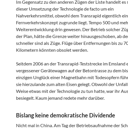
Im Gegensatz zu den anderen Zügen der Liste handelt es s
dieser Umsetzung der Technologie de facto um ein
Nahverkehrsmittel, obwohl dem Transrapid eigentlich ein
Fernverkehrskonzept zugrunde liegt. Tempo 500 und meh
Weiterentwicklung drin gewesen. Der Betrieb solcher Züg
der Plan, hätte die Grenze weiter hinausgeschoben, ab de
schneller sind als Züge. Flüge über Entfernungen bis zu 
Kilometern könnten obsolet werden.
Seitdem 2006 an der Transrapid-Teststrecke im Emsland 
vergessener Gerätewagen auf der Betontrasse zu dem bi
einzigen Unglück einer Magnetbahn mit Todesopfern füh
sie hierzulande zum alten Eisen gelegt. Obwohl der Unfall
Weise etwas mit der Technologie zu tun hatte, war ihr Au
besiegelt. Kaum jemand redete mehr darüber.
Bislang keine demokratische Dividende
Nicht mal in China. Am Tag der Betriebsaufnahme der Sc