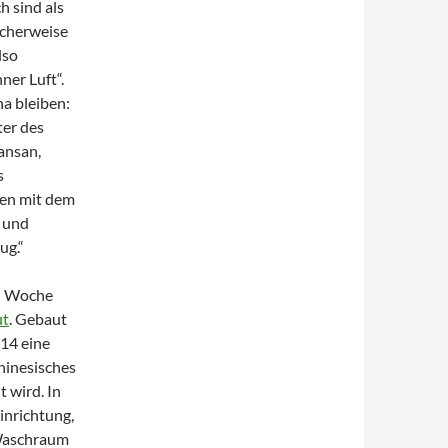
h sind als
icherweise
lso
er Luft“.
na bleiben:
ter des
ansan,
s
den mit dem
 und
ug.“
en Woche
ut
. Gebaut
914 eine
hinesisches
 wird. In
inrichtung,
 Waschraum