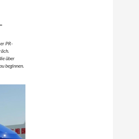
–
rer PR-
räch.
die über
au beginnen.