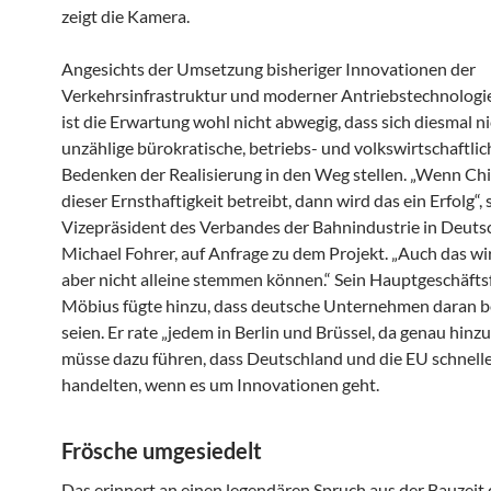
zeigt die Kamera.
Angesichts der Umsetzung bisheriger Innovationen der
Verkehrsinfrastruktur und moderner Antriebstechnologi
ist die Erwartung wohl nicht abwegig, dass sich diesmal n
unzählige bürokratische, betriebs- und volkswirtschaftlic
Bedenken der Realisierung in den Weg stellen. „Wenn Chi
dieser Ernsthaftigkeit betreibt, dann wird das ein Erfolg“, 
Vizepräsident des Verbandes der Bahnindustrie in Deuts
Michael Fohrer, auf Anfrage zu dem Projekt. „Auch das wi
aber nicht alleine stemmen können.“ Sein Hauptgeschäfts
Möbius fügte hinzu, dass deutsche Unternehmen daran be
seien. Er rate „jedem in Berlin und Brüssel, da genau hinz
müsse dazu führen, dass Deutschland und die EU schnell
handelten, wenn es um Innovationen geht.
Frösche umgesiedelt
Das erinnert an einen legendären Spruch aus der Bauzeit 