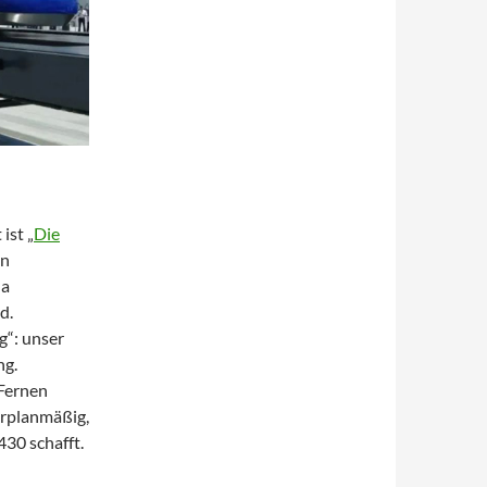
ist „
Die
en
na
d.
g“: unser
ng.
 Fernen
hrplanmäßig,
430 schafft.