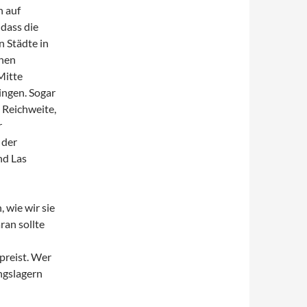
n auf
dass die
 Städte in
hnen
Mitte
ingen. Sogar
 Reichweite,
r
 der
nd Las
, wie wir sie
ran sollte
preist. Wer
ngslagern