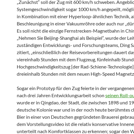
„Zunächst“ soll der Zug mit 600 km/h schweben. Angeblic
Systemgeschwindigkeit sogar 1000 km/h angepeilt, mögl
in Kombination mit einer Hyperloop-ähnlichen Technik, a
Beschleunigung in einer Vakuumröhre oder auch nur „dünn
Es soll nicht die einzige Fernstrecken-Magnetbahn in Chi
„Nehmen Sie Beijing-Shanghai als Beispiel“, wurde der Lei
zuständigen Entwicklungs- und Forschungsteams, Ding S
zitiert, „einschließlich der Reisevorbereitungen dauert da
viereinhalb Stunden mit dem Flugzeug, fünfeinhalb Stun
Hochgeschwindigkeitszug [der Rad-Schiene-Technologie]
dreieinhalb Stunden mit dem neuen High-Speed Magnetz
Sogar ein Prototyp für den Zug feierte in der vergangen
nach drei Jahren Entwicklungsarbeit schon
seinen Roll-o
wurde er in Qingdao, der Stadt, die zwischen 1898 und 1
deutsche Kolonie war und in der noch heute berühmtes c
Bier in einer von Deutschen gegründeten Brauerei gebraut
dem Vorstellungsvideo ist die relativ konservative Innene
unterteilt nach Komfortklassen zu erkennen; sogar den