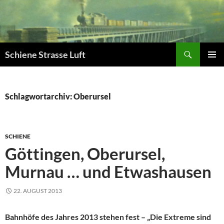
Zum
Inhalt
springen
Suchen
Schiene Strasse Luft
PRIMÄR
MENÜ
Schlagwortarchiv: Oberursel
SCHIENE
Göttingen, Oberursel,
Murnau … und Etwashausen
22. AUGUST 2013
Bahnhöfe des Jahres 2013 stehen fest – „Die Extreme sind