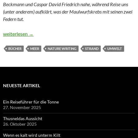
Beckmann und Caspar David Friedrich nahe, während Reise uns
(unter anderem) aufklärt, was der Maulwurfskrebs mit seinen zwei
Federn tut.
Von Beckmann zum Maulwurfskrebs
weiterlesen
→
BÜCHER
MEER
NATURE WRITING
STRAND
UMWELT
NEUESTE ARTIKEL
Ein Reiseführer für die Tonne
27. November 2025
Thusneldas Aussicht
26. Oktober 2025
Wenn es kalt wird unterm Kilt