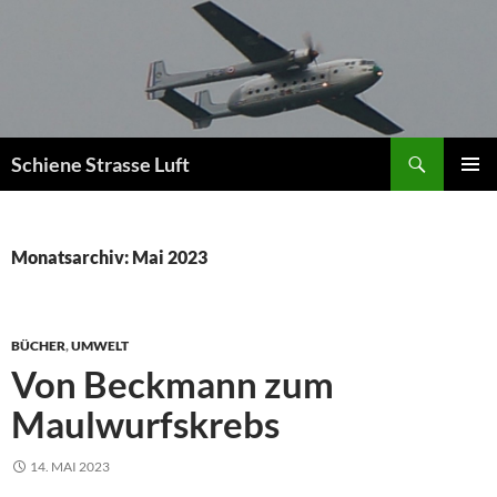
Zum
Inhalt
springen
Suchen
Schiene Strasse Luft
PRIMÄR
MENÜ
Monatsarchiv: Mai 2023
BÜCHER
,
UMWELT
Von Beckmann zum
Maulwurfskrebs
14. MAI 2023