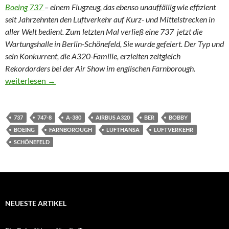
Boeing 737
– einem Flugzeug, das ebenso unauffällig wie effizient
seit Jahrzehnten den Luftverkehr auf Kurz- und Mittelstrecken in
aller Welt bedient. Zum letzten Mal verließ eine 737 jetzt die
Wartungshalle in Berlin-Schönefeld, Sie wurde gefeiert. Der Typ und
sein Konkurrent, die A320-Familie, erzielten zeitgleich
Rekordorders bei der Air Show im englischen Farnborough.
Sie nannten ihn Bobby (Update nach Farnborough-Bilanz)
weiterlesen
→
737
747-8
A-380
AIRBUS A320
BER
BOBBY
BOEING
FARNBOROUGH
LUFTHANSA
LUFTVERKEHR
SCHÖNEFELD
NEUESTE ARTIKEL