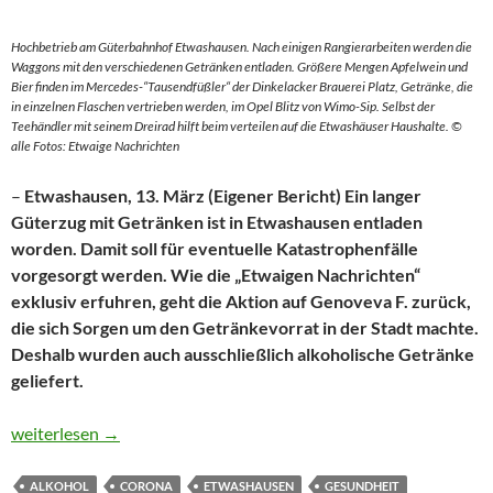
Hochbetrieb am Güterbahnhof Etwashausen. Nach einigen Rangierarbeiten werden die
Waggons mit den verschiedenen Getränken entladen. Größere Mengen Apfelwein und
Bier finden im Mercedes-“Tausendfüßler“ der Dinkelacker Brauerei Platz, Getränke, die
in einzelnen Flaschen vertrieben werden, im Opel Blitz von Wimo-Sip. Selbst der
Teehändler mit seinem Dreirad hilft beim verteilen auf die Etwashäuser Haushalte. ©
alle Fotos: Etwaige Nachrichten
–
Etwashausen, 13. März (Eigener Bericht) Ein langer
Güterzug mit Getränken ist in Etwashausen entladen
worden. Damit soll für eventuelle Katastrophenfälle
vorgesorgt werden. Wie die „Etwaigen Nachrichten“
exklusiv erfuhren, geht die Aktion auf Genoveva F. zurück,
die sich Sorgen um den Getränkevorrat in der Stadt machte.
Deshalb wurden auch ausschließlich alkoholische Getränke
geliefert.
Getränke für eine lange Zeit
weiterlesen
→
ALKOHOL
CORONA
ETWASHAUSEN
GESUNDHEIT