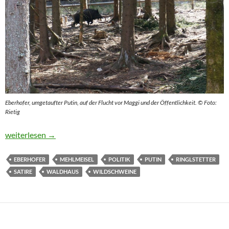
Eberhofer, umgetaufter Putin, auf der Flucht vor Maggi und der Öffentlichkeit. © Foto:
Rietig
Keiler Putin heißt jetzt Eberhofer
weiterlesen
→
EBERHOFER
MEHLMEISEL
POLITIK
PUTIN
RINGLSTETTER
SATIRE
WALDHAUS
WILDSCHWEINE