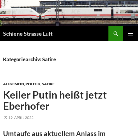
Zum
Inhalt
springen
Suchen
Schiene Strasse Luft
PRIMÄR
MENÜ
Kategoriearchiv: Satire
ALLGEMEIN
,
POLITIK
,
SATIRE
Keiler Putin heißt jetzt
Eberhofer
19. APRIL 2022
Umtaufe aus aktuellem Anlass im