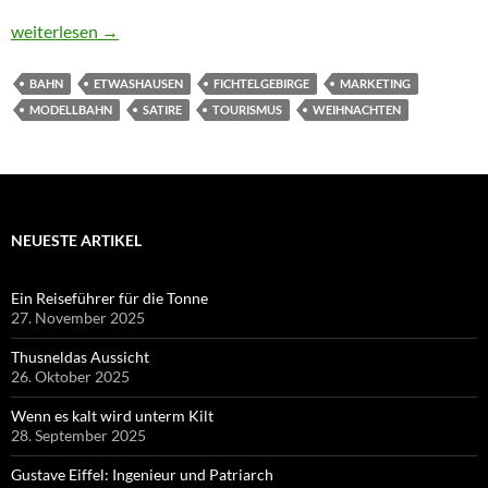
Weihnachtsbaum gegen schlechte Laune
weiterlesen
→
BAHN
ETWASHAUSEN
FICHTELGEBIRGE
MARKETING
MODELLBAHN
SATIRE
TOURISMUS
WEIHNACHTEN
NEUESTE ARTIKEL
Ein Reiseführer für die Tonne
27. November 2025
Thusneldas Aussicht
26. Oktober 2025
Wenn es kalt wird unterm Kilt
28. September 2025
Gustave Eiffel: Ingenieur und Patriarch