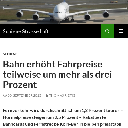
Zum
Inhalt
springen
Suchen
Schiene Strasse Luft
PRIMÄR
MENÜ
SCHIENE
Bahn erhöht Fahrpreise
teilweise um mehr als drei
Prozent
30. SEPTEMBER 2013
THOMAS RIETIG
Fernverkehr wird durchschnittlich um 1,3 Prozent teurer –
Normalpreise steigen um 2,5 Prozent – Rabattierte
Bahncards und Fernstrecke Köln-Berlin bleiben preisstabil