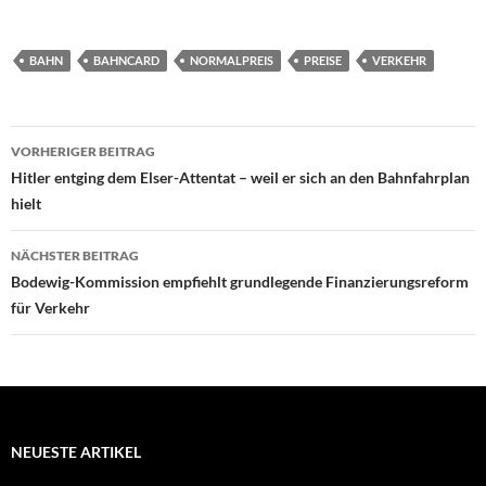
BAHN
BAHNCARD
NORMALPREIS
PREISE
VERKEHR
Beitragsnavigation
VORHERIGER BEITRAG
Hitler entging dem Elser-Attentat – weil er sich an den Bahnfahrplan
hielt
NÄCHSTER BEITRAG
Bodewig-Kommission empfiehlt grundlegende Finanzierungsreform
für Verkehr
NEUESTE ARTIKEL