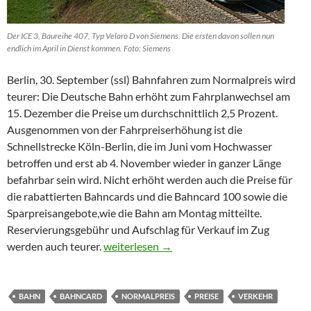
Der ICE 3, Baureihe 407, Typ Velaro D von Siemens. Die ersten davon sollen nun
endlich im April in Dienst kommen. Foto: Siemens
Berlin, 30. September (ssl) Bahnfahren zum Normalpreis wird
teurer: Die Deutsche Bahn erhöht zum Fahrplanwechsel am
15. Dezember die Preise um durchschnittlich 2,5 Prozent.
Ausgenommen von der Fahrpreiserhöhung ist die
Schnellstrecke Köln-Berlin, die im Juni vom Hochwasser
betroffen und erst ab 4. November wieder in ganzer Länge
befahrbar sein wird. Nicht erhöht werden auch die Preise für
die rabattierten Bahncards und die Bahncard 100 sowie die
Sparpreisangebote,wie die Bahn am Montag mitteilte.
Reservierungsgebühr und Aufschlag für Verkauf im Zug
Bahn erhöht Fahrpreise teilweise um mehr a
werden auch teurer.
weiterlesen
→
BAHN
BAHNCARD
NORMALPREIS
PREISE
VERKEHR