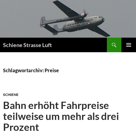
Zum
Inhalt
springen
Suchen
Schiene Strasse Luft
PRIMÄR
MENÜ
Schlagwortarchiv: Preise
SCHIENE
Bahn erhöht Fahrpreise
teilweise um mehr als drei
Prozent