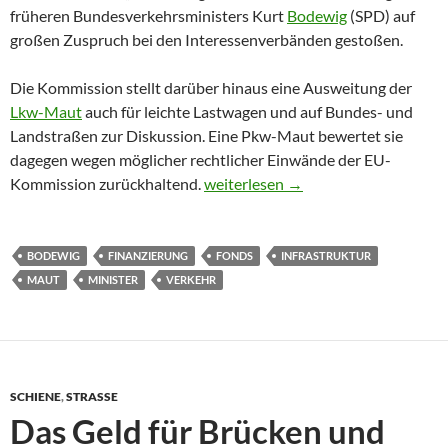
früheren Bundesverkehrsministers Kurt
Bodewig
(SPD) auf
großen Zuspruch bei den Interessenverbänden gestoßen.
Die Kommission stellt darüber hinaus eine Ausweitung der
Lkw-Maut
auch für leichte Lastwagen und auf Bundes- und
Landstraßen zur Diskussion. Eine Pkw-Maut bewertet sie
dagegen wegen möglicher rechtlicher Einwände der EU-
Bodewig-Kommission empfiehlt gru
Kommission zurückhaltend.
weiterlesen
→
BODEWIG
FINANZIERUNG
FONDS
INFRASTRUKTUR
MAUT
MINISTER
VERKEHR
SCHIENE
,
STRASSE
Das Geld für Brücken und