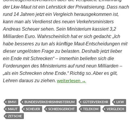
der Lkw-Maut ist ein Lehrstück der Privatisierung. Dass nach
rund 14 Jahren jetzt ein Vergleich herausgekommen ist,
kann man als Verdienst des neuen Verkehrsministers
Andreas Scheuer sehen.
Sein Ministerium kassiert 3,2
Milliarden Euro.
Wahrscheinlich hat er sich
g
edacht: „Ich
habe besseres zu tun als künftige Maut-Entscheidungen mit
dieser
u
ngelösten Frage zu belasten. Deshalb jetzt lieber
ein Ende mit Schrecken“ – immerhin beliefen sich die
Forderungen des Ministeriums auf rund neun Milliarden –
„als ein Schrecken ohne Ende.“
Richtig so. Aber es gilt,
TollCollect – Ein Lehrstück der Privat
weiterlesen
→
Lehren daraus zu ziehen.
BMVI
BUNDESVERKEHRSMINISTERIUM
GÜTERVERKEHR
LKW
MAUT
SCHEUER
SCHIEDSGERICHT
TELEKOM
VERGLEICH
ZETSCHE