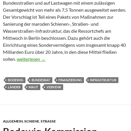
Bundesstraßen und auf Lastwagen mit einem zulässigen
Gesamtgewicht von mehr als 7,5 Tonnen ausgeweitet werden.
Der Vorschlag ist Teil eines Pakets von Maßnahmen zur
Sanierung der maroden Schienen-, Straßen- und
Wasserstraßen-Infrastruktur, das die Ressortchefs am
Mittwoch in Berlin beschlossen. Dazu gehört auch die
Einrichtung eines Sondervermögens vom insgesamt knapp 40
Milliarden Euro über 20 Jahre, in den diese Mittel fließen
Länderverkehrsminister für Ausweitung der Lkw-Maut
sollen.
weiterlesen
→
BODEWIG
BUNDESRAT
FINANZIERUNG
INFRASTRUKTUR
LÄNDER
MAUT
VERKEHR
ALLGEMEIN
,
SCHIENE
,
STRASSE