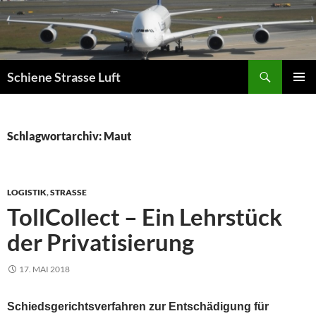
Zum
Inhalt
springen
Suchen
Schiene Strasse Luft
PRIMÄR
MENÜ
Schlagwortarchiv: Maut
LOGISTIK
,
STRASSE
TollCollect – Ein Lehrstück
der Privatisierung
17. MAI 2018
Schiedsgerichtsverfahren zur Entschädigung für