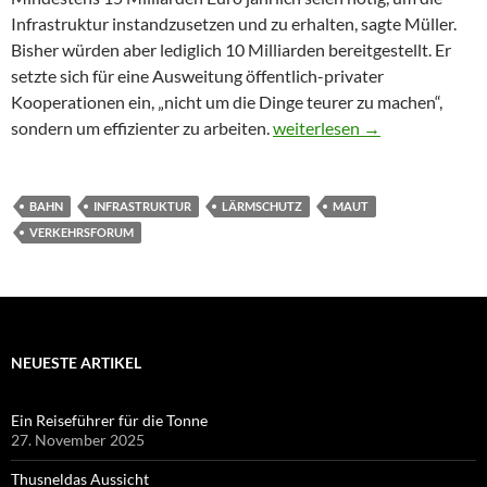
Infrastruktur instandzusetzen und zu erhalten, sagte Müller.
Bisher würden aber lediglich 10 Milliarden bereitgestellt. Er
setzte sich für eine Ausweitung öffentlich-privater
Kooperationen ein, „nicht um die Dinge teurer zu machen“,
Das Geld für Brücken und L
sondern um effizienter zu arbeiten.
weiterlesen
→
BAHN
INFRASTRUKTUR
LÄRMSCHUTZ
MAUT
VERKEHRSFORUM
NEUESTE ARTIKEL
Ein Reiseführer für die Tonne
27. November 2025
Thusneldas Aussicht