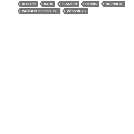
ALSTOM
BAHN
FRANKEN
HYBRID
NÜRNBERG
RANGIERLOKOMOTIVE
WÜRZBURG