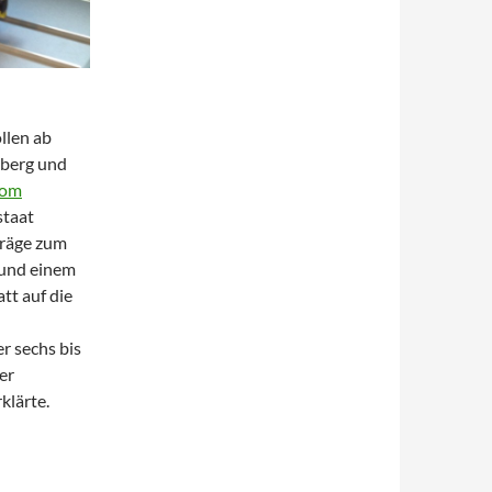
llen ab
nberg und
tom
staat
träge zum
 und einem
tt auf die
r sechs bis
er
klärte.