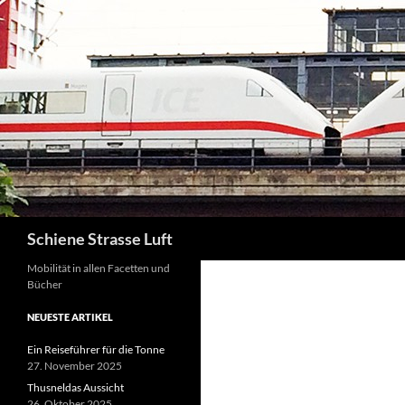
Zum
Inhalt
springen
Suchen
Schiene Strasse Luft
Mobilität in allen Facetten und
Bücher
NEUESTE ARTIKEL
Ein Reiseführer für die Tonne
27. November 2025
Thusneldas Aussicht
26. Oktober 2025