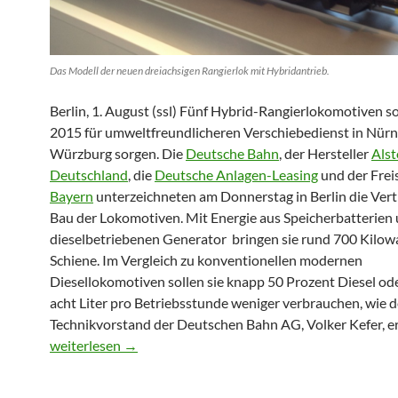
Das Modell der neuen dreiachsigen Rangierlok mit Hybridantrieb.
Berlin, 1. August (ssl) Fünf Hybrid-Rangierlokomotiven so
2015 für umweltfreundlicheren Verschiebedienst in Nür
Würzburg sorgen. Die
Deutsche Bahn
, der Hersteller
Als
Deutschland
, die
Deutsche Anlagen-Leasing
und der Frei
Bayern
unterzeichneten am Donnerstag in Berlin die Ver
Bau der Lokomotiven. Mit Energie aus Speicherbatterien
dieselbetriebenen Generator bringen sie rund 700 Kilowa
Schiene. Im Vergleich zu konventionellen modernen
Diesellokomotiven sollen sie knapp 50 Prozent Diesel ode
acht Liter pro Betriebsstunde weniger verbrauchen, wie d
Technikvorstand der Deutschen Bahn AG, Volker Kefer, er
Bahn lässt bei Alstom fünf Hybrid-Rangierloks bauen
weiterlesen
→