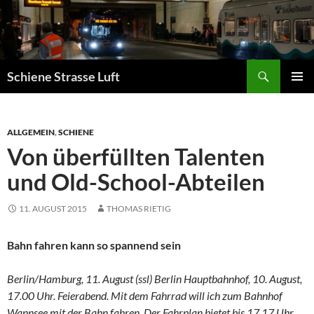
Zum
Inhalt
springen
Suchen
Schiene Strasse Luft
PRIMÄR
MENÜ
ALLGEMEIN
,
SCHIENE
Von überfüllten Talenten
und Old-School-Abteilen
11. AUGUST 2015
THOMAS RIETIG
Bahn fahren kann so spannend sein
Berlin/Hamburg, 11. August (ssl) Berlin Hauptbahnhof, 10. August,
17.00 Uhr. Feierabend. Mit dem Fahrrad will ich zum Bahnhof
Wannsee mit der Bahn fahren. Der Fahrplan bietet bis 17.17 Uhr