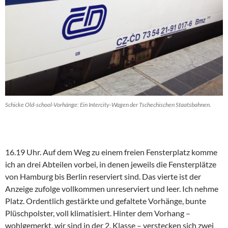
Schicke Old-school-Vorhänge: Ein Intercity-Wagen der Tschechischen Staatsbahnen.
16.19 Uhr. Auf dem Weg zu einem freien Fensterplatz komme
ich an drei Abteilen vorbei, in denen jeweils die Fensterplätze
von Hamburg bis Berlin reserviert sind. Das vierte ist der
Anzeige zufolge vollkommen unreserviert und leer. Ich nehme
Platz. Ordentlich gestärkte und gefaltete Vorhänge, bunte
Plüschpolster, voll klimatisiert. Hinter dem Vorhang –
wohlgemerkt, wir sind in der 2. Klasse – verstecken sich zwei