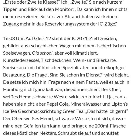
„Erste oder Zweite Klasse?“ Ich: „Zweite.“ Sie nach kurzem
Tippen und Blick auf den Monitor: „Da kann ich Ihnen nichts
mehr reservieren. So kurz vor Abfahrt haben wir keinen
Zugang mehr in das Reservierungssystem der IC-Züge.“
16.03 Uhr. Auf Gleis 12 steht der IC2071, Ziel Dresden,
gebildet aus tschechischen Wagen mit einem tschechischen
Speisewagen.
Old school
, aber voll klimatisiert,
Kunstledersessel, Tischdeckchen, Wein- und Bierkarte,
Speisekarte mit böhmischen Spezialitäten und dreiköpfiger
Besatzung. Die Frage „Sind Sie schon im Dienst?“ wird bejaht.
Da setze ich mich hin. Frage nach einem Fanta, weil es auch in
Hamburg nicht ganz kalt war, die Sonne schien. Der Ober,
weißes Hemd, schwarze Weste, wirkt zerknirscht. Tja, Fanta
haben sie nicht, aber Pepsi Cola, Mineralwasser und Lipton’s
Ice Tea Geschmacksrichtung Green Tea. „Das hätte ich gern!“
Der Ober, weißes Hemd, schwarze Weste, freut sich, dass er
mir einen Gefallen tun kann, und bringt eine 200ml-Flasche
dieses köstlichen Nektars. Schraubt sie auf und schüttet