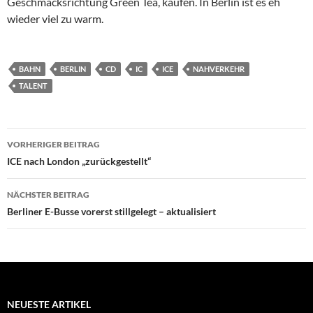
Geschmacksrichtung Green Tea, kaufen. In Berlin ist es eh
wieder viel zu warm.
BAHN
BERLIN
CD
IC
ICE
NAHVERKEHR
TALENT
Beitragsnavigation
VORHERIGER BEITRAG
ICE nach London „zurückgestellt“
NÄCHSTER BEITRAG
Berliner E-Busse vorerst stillgelegt – aktualisiert
NEUESTE ARTIKEL