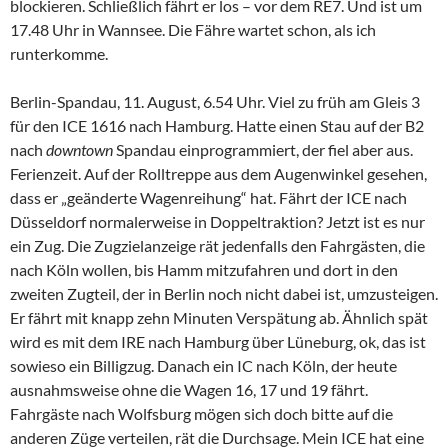
blockieren. Schließlich fährt er los – vor dem RE7. Und ist um
17.48 Uhr in Wannsee. Die Fähre wartet schon, als ich
runterkomme.
Berlin-Spandau, 11. August, 6.54 Uhr. Viel zu früh am Gleis 3
für den ICE 1616 nach Hamburg. Hatte einen Stau auf der B2
nach
downtown
Spandau einprogrammiert, der fiel aber aus.
Ferienzeit. Auf der Rolltreppe aus dem Augenwinkel gesehen,
dass er „geänderte Wagenreihung“ hat. Fährt der ICE nach
Düsseldorf normalerweise in Doppeltraktion? Jetzt ist es nur
ein Zug. Die Zugzielanzeige rät jedenfalls den Fahrgästen, die
nach Köln wollen, bis Hamm mitzufahren und dort in den
zweiten Zugteil, der in Berlin noch nicht dabei ist, umzusteigen.
Er fährt mit knapp zehn Minuten Verspätung ab. Ähnlich spät
wird es mit dem IRE nach Hamburg über Lüneburg, ok, das ist
sowieso ein Billigzug. Danach ein IC nach Köln, der heute
ausnahmsweise ohne die Wagen 16, 17 und 19 fährt.
Fahrgäste nach Wolfsburg mögen sich doch bitte auf die
anderen Züge verteilen, rät die Durchsage. Mein ICE hat eine