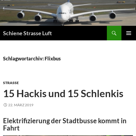
Zum
Inhalt
springen
Suchen
Schiene Strasse Luft
PRIMÄR
MENÜ
Schlagwortarchiv: Flixbus
STRASSE
15 Hackis und 15 Schlenkis
22. MÄRZ 2019
Elektrifizierung der Stadtbusse kommt in
Fahrt