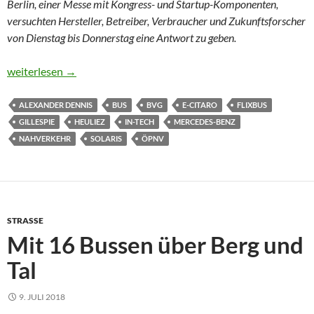
Berlin, einer Messe mit Kongress- und Startup-Komponenten,
versuchten Hersteller, Betreiber, Verbraucher und Zukunftsforscher
von Dienstag bis Donnerstag eine Antwort zu geben.
15 Hackis und 15 Schlenkis
weiterlesen
→
ALEXANDER DENNIS
BUS
BVG
E-CITARO
FLIXBUS
GILLESPIE
HEULIEZ
IN-TECH
MERCEDES-BENZ
NAHVERKEHR
SOLARIS
ÖPNV
STRASSE
Mit 16 Bussen über Berg und
Tal
9. JULI 2018