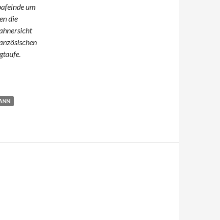
pafeinde um
en die
ahnersicht
ranzösischen
gtaufe.
ANN