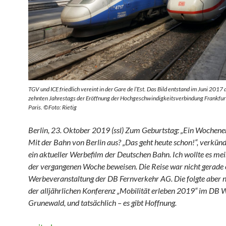
TGV und ICE friedlich vereint in der Gare de l’Est. Das Bild entstand im Juni 2017 
zehnten Jahrestags der Eröffnung der Hochgeschwindigkeitsverbindung Frankfurt
Paris. ©Foto: Rietig
Berlin, 23. Oktober 2019 (ssl) Zum Geburtstag: „Ein Wochenen
Mit der Bahn von Berlin aus? „Das geht heute schon!“, verkünd
ein aktueller Werbefilm der Deutschen Bahn. Ich wollte es mei
der vergangenen Woche beweisen. Die Reise war nicht gerade 
Werbeveranstaltung der DB Fernverkehr AG. Die folgte aber 
der alljährlichen Konferenz „Mobilität erleben 2019“ im DB 
Grunewald, und tatsächlich – es gibt Hoffnung.