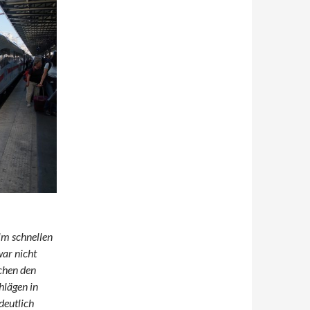
 im schnellen
ar nicht
chen den
hlägen in
deutlich