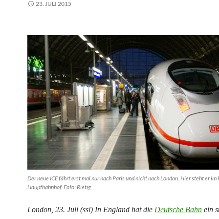
23. JULI 2015
Der neue ICE fährt erst mal nur nach Paris und nicht nach London. Hier steht er im
Hauptbahnhof. Foto: Rietig
London, 23. Juli (ssl) In England hat die
Deutsche Bahn
ein s