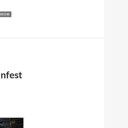
RKEHR
nfest