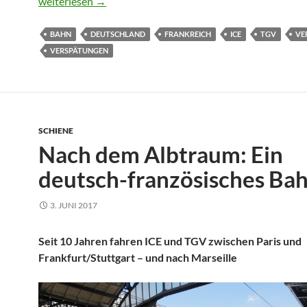
Abenteuer Bahn: Die Hoffnung stirbt zuletzt
weiterlesen
→
BAHN
DEUTSCHLAND
FRANKREICH
ICE
TGV
VE
VERSPÄTUNGEN
SCHIENE
Nach dem Albtraum: Ein
deutsch-französisches Bah
3. JUNI 2017
Seit 10 Jahren fahren ICE und TGV zwischen Paris und
Frankfurt/Stuttgart – und nach Marseille