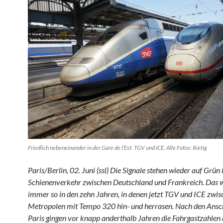
Friedlich nebeneinander in der Gare de l’Est: TGV und ICE. Alle Fotos: Rietig
Paris/Berlin, 02. Juni (ssl) Die Signale stehen wieder auf Grün
Schienenverkehr zwischen Deutschland und Frankreich. Das w
immer so in den zehn Jahren, in denen jetzt TGV und ICE zwis
Metropolen mit Tempo 320 hin- und herrasen. Nach den Ansc
Paris gingen vor knapp anderthalb Jahren die Fahrgastzahlen 