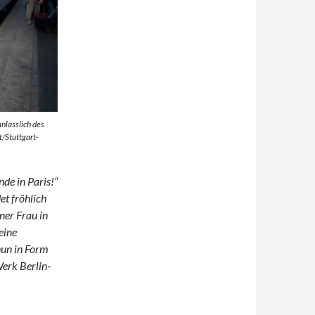
anlässlich des
/Stuttgart-
de in Paris!“
et fröhlich
ner Frau in
eine
nun in Form
Werk Berlin-