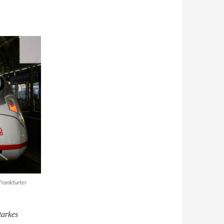
 Frankfurter
tarkes