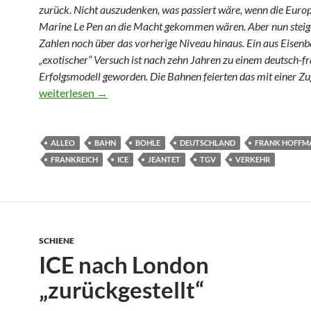
zurück. Nicht auszudenken, was passiert wäre, wenn die Euro
Marine Le Pen an die Macht gekommen wären. Aber nun steig
Zahlen noch über das vorherige Niveau hinaus. Ein aus Eisenb
„exotischer“ Versuch ist nach zehn Jahren zu einem deutsch-f
Erfolgsmodell geworden. Die Bahnen feierten das mit einer Zu
Nach dem Albtraum: Ein deutsch-französisches Bahnfest
weiterlesen
→
ALLEO
BAHN
BOHLE
DEUTSCHLAND
FRANK HOFFM
FRANKREICH
ICE
JEANTET
TGV
VERKEHR
SCHIENE
ICE nach London
„zurückgestellt“