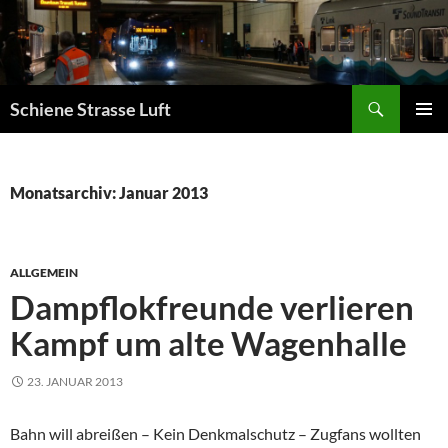
Zum
Inhalt
springen
Suchen
Schiene Strasse Luft
PRIMÄR
MENÜ
Monatsarchiv: Januar 2013
ALLGEMEIN
Dampflokfreunde verlieren
Kampf um alte Wagenhalle
23. JANUAR 2013
Bahn will abreißen – Kein Denkmalschutz – Zugfans wollten