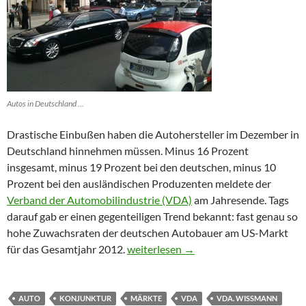
Autos in Deutschland …
Drastische Einbußen haben die Autohersteller im Dezember in
Deutschland hinnehmen müssen. Minus 16 Prozent
insgesamt, minus 19 Prozent bei den deutschen, minus 10
Prozent bei den ausländischen Produzenten meldete der
Verband der Automobilindustrie (VDA)
am Jahresende. Tags
darauf gab er einen gegenteiligen Trend bekannt: fast genau so
hohe Zuwachsraten der deutschen Autobauer am US-Markt
Autohersteller vor großen Herausfor
für das Gesamtjahr 2012.
weiterlesen
→
AUTO
KONJUNKTUR
MÄRKTE
VDA
VDA. WISSMANN