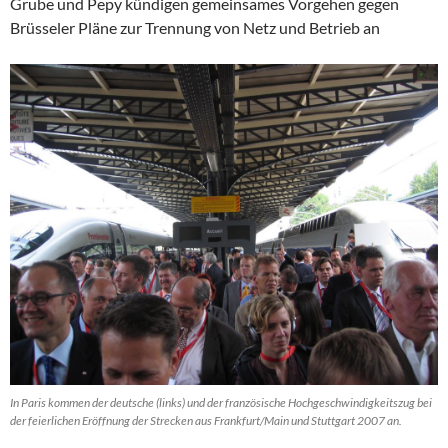
Grube und Pepy kündigen gemeinsames Vorgehen gegen
Brüsseler Pläne zur Trennung von Netz und Betrieb an
In Paris kommen der deutsche (links) und der französische Hochgeschwindigkeitszug bei
der feierlichen Eröffnung der Strecken aus Frankfurt/Main und Stuttgart 2007 an.