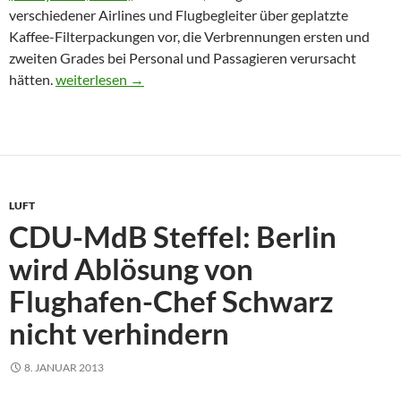
verschiedener Airlines und Flugbegleiter über geplatzte
Kaffee-Filterpackungen vor, die Verbrennungen ersten und
zweiten Grades bei Personal und Passagieren verursacht
Wenn im Flieger der Kaffeefilter platzt
hätten.
weiterlesen
→
LUFT
CDU-MdB Steffel: Berlin
wird Ablösung von
Flughafen-Chef Schwarz
nicht verhindern
8. JANUAR 2013