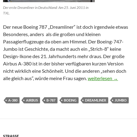
Der erste Dreamliner in Deutschland: Am 25. Juni 2011 in
TXL.
Der neue Boeing 787 „Dreamliner“ ist doch irgendwie etwas
Besonderes, anders als die großen und kleinen
Passagierflugzeuge da oben am Himmel. Der Boeing-747-
Jumbo ist Geschichte, da macht auch ein „Strich-8“ keine
Design-Ikone des 21. Jahrhunderts mehr draus. Der große
Airbus A-380 ist in der bisher verfügbaren kurzen Version
nicht wirklich eine Schönheit. Und die anderen „sehen doch
A-380 und B-787: Dupliz
alle gleich aus“, würde meine Frau sagen.
weiterlesen
→
A-380
AIRBUS
B-787
BOEING
DREAMLINER
JUMBO
STRASSE