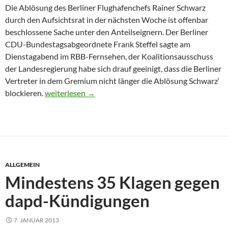
Die Ablösung des Berliner Flughafenchefs Rainer Schwarz
durch den Aufsichtsrat in der nächsten Woche ist offenbar
beschlossene Sache unter den Anteilseignern. Der Berliner
CDU-Bundestagsabgeordnete Frank Steffel sagte am
Dienstagabend im RBB-Fernsehen, der Koalitionsausschuss
der Landesregierung habe sich drauf geeinigt, dass die Berliner
Vertreter in dem Gremium nicht länger die Ablösung Schwarz‘
CDU-MdB Steffel: Berlin wird Ablösung von Flughaf
blockieren.
weiterlesen
→
ALLGEMEIN
Mindestens 35 Klagen gegen
dapd-Kündigungen
7. JANUAR 2013