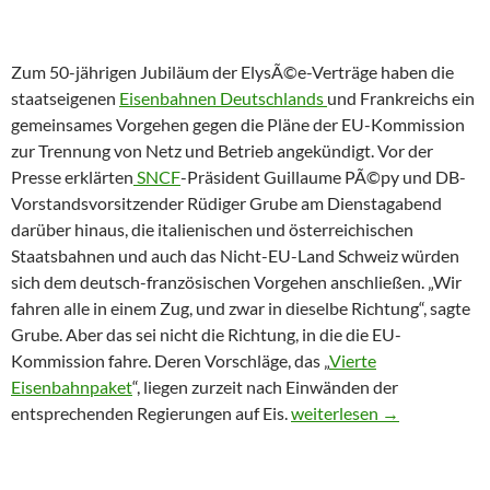
Zum 50-jährigen Jubiläum der ElysÃ©e-Verträge haben die
staatseigenen
Eisenbahnen Deutschlands
und Frankreichs ein
gemeinsames Vorgehen gegen die Pläne der EU-Kommission
zur Trennung von Netz und Betrieb angekündigt. Vor der
Presse erklärten
SNCF
-Präsident Guillaume PÃ©py und DB-
Vorstandsvorsitzender Rüdiger Grube am Dienstagabend
darüber hinaus, die italienischen und österreichischen
Staatsbahnen und auch das Nicht-EU-Land Schweiz würden
sich dem deutsch-französischen Vorgehen anschließen. „Wir
fahren alle in einem Zug, und zwar in dieselbe Richtung“, sagte
Grube. Aber das sei nicht die Richtung, in die die EU-
Kommission fahre. Deren Vorschläge, das „
Vierte
Eisenbahnpaket
“, liegen zurzeit nach Einwänden der
DB und SNCF in Freundsc
entsprechenden Regierungen auf Eis.
weiterlesen
→