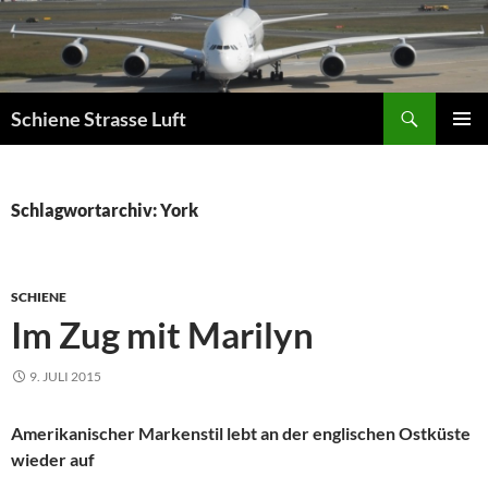
Zum
Inhalt
springen
Suchen
Schiene Strasse Luft
PRIMÄR
MENÜ
Schlagwortarchiv: York
SCHIENE
Im Zug mit Marilyn
9. JULI 2015
Amerikanischer Markenstil lebt an der englischen Ostküste
wieder auf