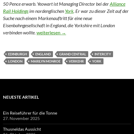
50 Pence erwarb. Yeowart ist Managing Director bei der
Alliance
Rail Holdings
im nordenglischen
York
. Er war zu dieser Zeit auf der
Suche nach einem Markenauftritt für eine neue
Eisenbahngesellschaft in England, die Yorkshire mit London
Im Zug mit Marilyn
verbinden wollte.
weiterlesen
→
EDINBURGH
ENGLAND
GRAND CENTRAL
INTERCITY
LONDON
MARILYN MONROE
VERKEHR
YORK
NEUESTE ARTIKEL
Ein Reiseführer für die Tonne
27. November 2025
Thusneldas Aussicht