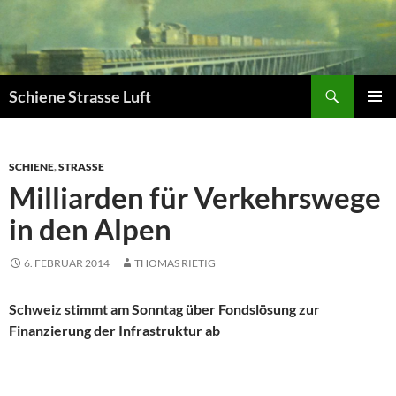
Zum
Inhalt
springen
Suchen
Schiene Strasse Luft
PRIMÄR
MENÜ
SCHIENE
,
STRASSE
Milliarden für Verkehrswege
in den Alpen
6. FEBRUAR 2014
THOMAS RIETIG
Schweiz stimmt am Sonntag über Fondslösung zur
Finanzierung der Infrastruktur ab