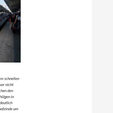
 im schnellen
ar nicht
chen den
hlägen in
deutlich
pafeinde um