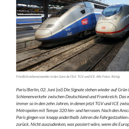
Friedlich nebeneinander in der Gare de l’Est: TGV und ICE. Alle Fotos: Rietig
Paris/Berlin, 02. Juni (ssl) Die Signale stehen wieder auf Grün
Schienenverkehr zwischen Deutschland und Frankreich. Das w
immer so in den zehn Jahren, in denen jetzt TGV und ICE zwis
Metropolen mit Tempo 320 hin- und herrasen. Nach den Ansc
Paris gingen vor knapp anderthalb Jahren die Fahrgastzahlen 
zurück. Nicht auszudenken, was passiert wäre, wenn die Euro