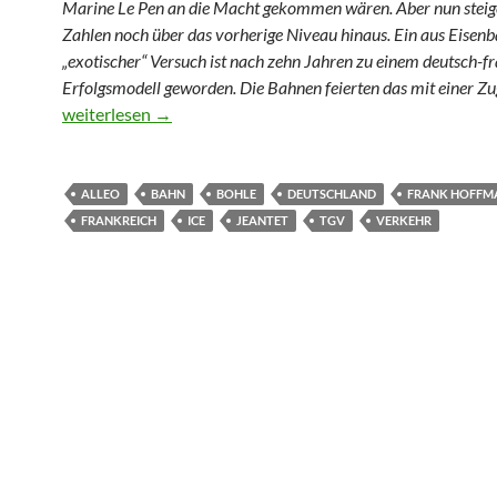
Marine Le Pen an die Macht gekommen wären. Aber nun steig
Zahlen noch über das vorherige Niveau hinaus. Ein aus Eisenb
„exotischer“ Versuch ist nach zehn Jahren zu einem deutsch-f
Erfolgsmodell geworden. Die Bahnen feierten das mit einer Zu
Nach dem Albtraum: Ein deutsch-französisches Bahnfest
weiterlesen
→
ALLEO
BAHN
BOHLE
DEUTSCHLAND
FRANK HOFFM
FRANKREICH
ICE
JEANTET
TGV
VERKEHR