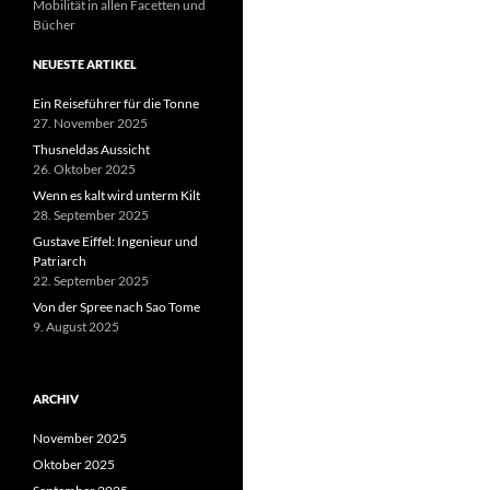
Mobilität in allen Facetten und
Bücher
NEUESTE ARTIKEL
Ein Reiseführer für die Tonne
27. November 2025
Thusneldas Aussicht
26. Oktober 2025
Wenn es kalt wird unterm Kilt
28. September 2025
Gustave Eiffel: Ingenieur und
Patriarch
22. September 2025
Von der Spree nach Sao Tome
9. August 2025
ARCHIV
November 2025
Oktober 2025