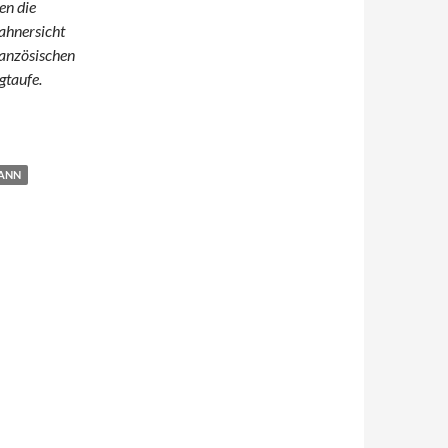
en die
ahnersicht
ranzösischen
gtaufe.
ANN