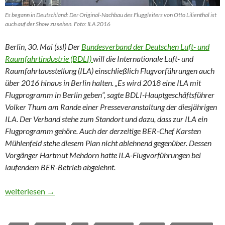
Es begann in Deutschland: Der Original-Nachbau des Fluggleiters von Otto Lilienthal ist
auch auf der Show zu sehen. Foto: ILA 2016
Berlin, 30. Mai (ssl) Der
Bundesverband der Deutschen Luft- und
Raumfahrtindustrie (BDLI)
will die Internationale Luft- und
Raumfahrtausstellung (ILA) einschließlich Flugvorführungen auch
über 2016 hinaus in Berlin halten. „Es wird 2018 eine ILA mit
Flugprogramm in Berlin geben“, sagte BDLI-Hauptgeschäftsführer
Volker Thum am Rande einer Presseveranstaltung der diesjährigen
ILA. Der Verband stehe zum Standort und dazu, dass zur ILA ein
Flugprogramm gehöre. Auch der derzeitige BER-Chef Karsten
Mühlenfeld stehe diesem Plan nicht ablehnend gegenüber. Dessen
Vorgänger Hartmut Mehdorn hatte ILA-Flugvorführungen bei
laufendem BER-Betrieb abgelehnt.
BDLI will ILA 2018 mit Flugprogramm in Berlin halten
weiterlesen
→