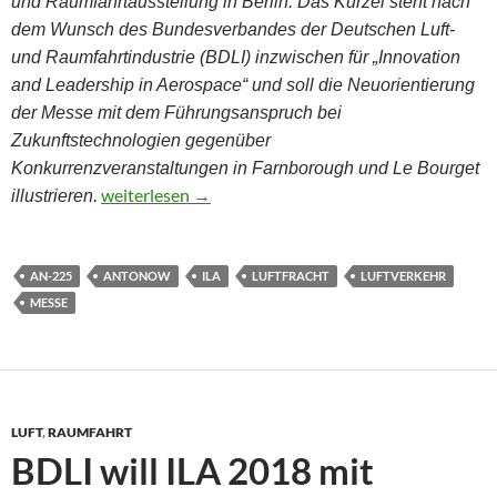
und Raumfahrtausstellung in Berlin. Das Kürzel steht nach
dem Wunsch des Bundesverbandes der Deutschen Luft-
und Raumfahrtindustrie (BDLI) inzwischen für „Innovation
and Leadership in Aerospace“ und soll die Neuorientierung
der Messe mit dem Führungsanspruch bei
Zukunftstechnologien gegenüber
Konkurrenzveranstaltungen in Farnborough und Le Bourget
Antonow An-225: Ein schwerer Traum aus den 1980
weiterlesen
→
illustrieren.
AN-225
ANTONOW
ILA
LUFTFRACHT
LUFTVERKEHR
MESSE
LUFT
,
RAUMFAHRT
BDLI will ILA 2018 mit