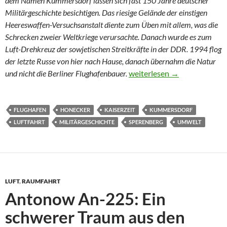
dem Namen Kummersdorf lassen sich fast 150 Jahre deutscher
Militärgeschichte besichtigen. Das
riesige
Gelände der einstigen
Heeres
waffen-
V
ersuchsanstalt diente zum Üben mit allem, was die
Schrecken zweier Weltkriege verursachte. Danach wurde es zum
Luft-Drehkreuz der sowjetischen Streitkräfte in der DDR. 1994 flog
der letzte Russe von hier nach Hause, danach übernahm die Natur
Von der Dicken Bertha zur
und nicht die Berliner Flughafenbauer.
weiterlesen
→
FLUGHAFEN
HONECKER
KAISERZEIT
KUMMERSDORF
LUFTFAHRT
MILITÄRGESCHICHTE
SPERENBERG
UMWELT
LUFT
,
RAUMFAHRT
Antonow An-225: Ein
schwerer Traum aus den