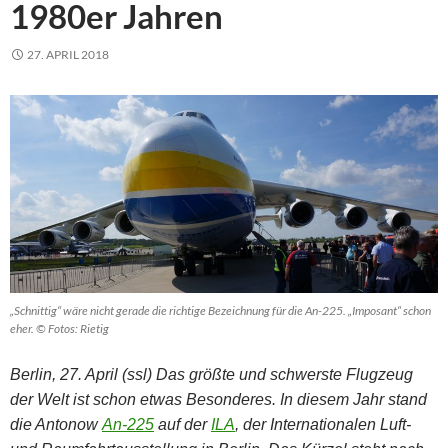
1980er Jahren
27. APRIL 2018
„Schnittig“ wäre nicht gerade die richtige Bezeichnung für die An-225. „Imposant“ schon
eher. © Fotos: Rietig
Berlin, 27. April (ssl) Das größte und schwerste Flugzeug
der Welt ist schon etwas Besonderes. In diesem Jahr stand
die Antonow
An-225
auf der
ILA
, der Internationalen Luft-