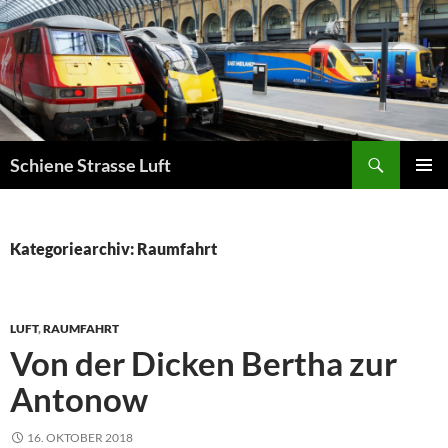
Zum
Inhalt
springen
Suchen
Schiene Strasse Luft
PRIMÄR
MENÜ
Kategoriearchiv: Raumfahrt
LUFT
,
RAUMFAHRT
Von der Dicken Bertha zur
Antonow
16. OKTOBER 2018