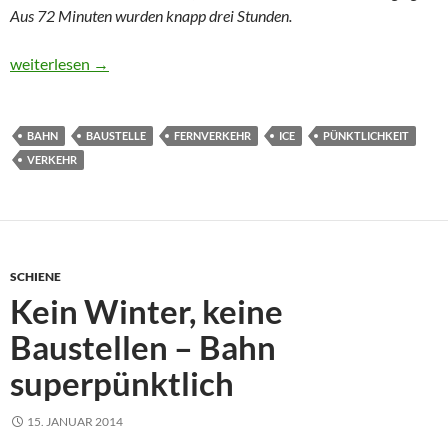
Aus 72 Minuten wurden knapp drei Stunden.
Manchmal geht bei der Bahn alles schief
weiterlesen
→
BAHN
BAUSTELLE
FERNVERKEHR
ICE
PÜNKTLICHKEIT
VERKEHR
SCHIENE
Kein Winter, keine
Baustellen – Bahn
superpünktlich
15. JANUAR 2014