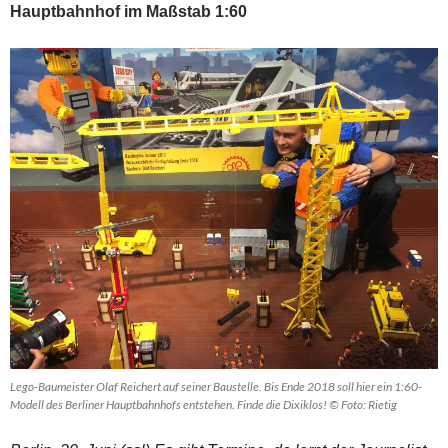
Hauptbahnhof
im M
aßstab 1:60
Lego-Baumeister Olaf Reichert auf seiner Baustelle. Bis Ende 2018 soll hier ein 1:60-
Modell des Berliner Hauptbahnhofs entstehen. Finde die Dixiklos! © Foto: Rietig