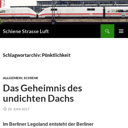
Zum
Inhalt
springen
Suchen
Schiene Strasse Luft
PRIMÄR
MENÜ
Schlagwortarchiv: Pünktlichkeit
ALLGEMEIN
,
SCHIENE
Das Geheimnis des
undichten Dachs
20. JUNI 2017
Im Berliner Legoland entsteht der
Berliner