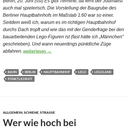
Berlin, 20. Juni (ssl) Es gibt Termine, da lernt der Journalist
auch mal spielerisch. Die Vorstellung der Baugrube des
Berliner Hauptbahnhofs im Maßstab 1:60 war so einer.
Seitdem weiß ich, warum es im richtigen Hauptbahnhof
durchs Dach tropft und wie das mit der Genderfrage bei den
bauarbeitenden Lego-Figuren ist (fast hätte ich „Männchen“
geschrieben). Und wann neuerdings pünktliche Züge
Das Geheimnis des undichten Dachs
weiterlesen
→
abfahren.
BAHN
BERLIN
HAUPTBAHNHOF
LEGO
LEGOLAND
PÜNKTLICHKEIT
ALLGEMEIN
,
SCHIENE
,
STRASSE
Wer wie hoch bei