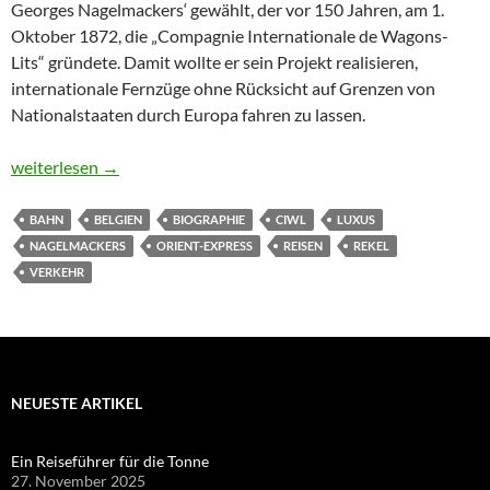
Georges Nagelmackers‘ gewählt, der vor 150 Jahren, am 1.
Oktober 1872, die „Compagnie Internationale de Wagons-
Lits“ gründete. Damit wollte er sein Projekt realisieren,
internationale Fernzüge ohne Rücksicht auf Grenzen von
Nationalstaaten durch Europa fahren zu lassen.
Der Mann, der Europa vernetzte
weiterlesen
→
BAHN
BELGIEN
BIOGRAPHIE
CIWL
LUXUS
NAGELMACKERS
ORIENT-EXPRESS
REISEN
REKEL
VERKEHR
NEUESTE ARTIKEL
Ein Reiseführer für die Tonne
27. November 2025