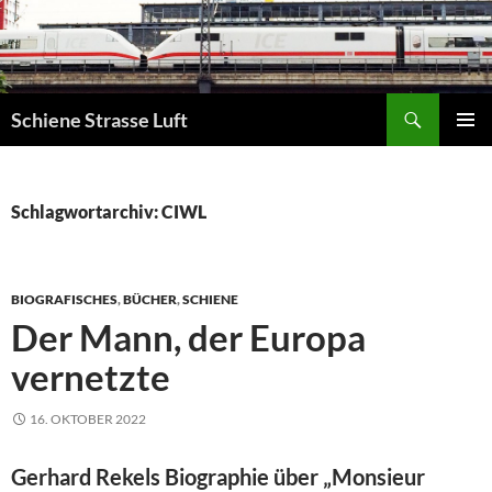
Zum
Inhalt
springen
Suchen
Schiene Strasse Luft
PRIMÄR
MENÜ
Schlagwortarchiv: CIWL
BIOGRAFISCHES
,
BÜCHER
,
SCHIENE
Der Mann, der Europa
vernetzte
16. OKTOBER 2022
Gerhard Rekels Biographie über „Monsieur