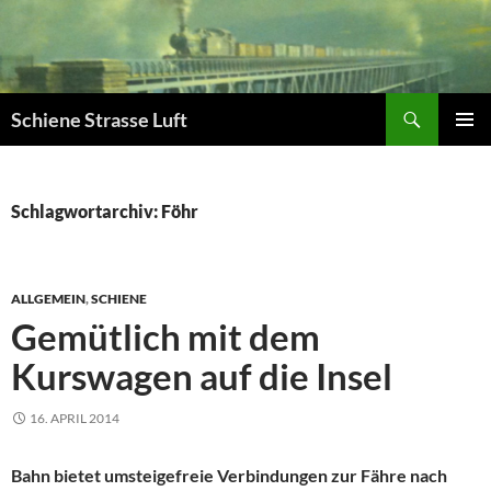
Zum
Inhalt
springen
Suchen
Schiene Strasse Luft
PRIMÄR
MENÜ
Schlagwortarchiv: Föhr
ALLGEMEIN
,
SCHIENE
Gemütlich mit dem
Kurswagen auf die Insel
16. APRIL 2014
Bahn bietet umsteigefreie Verbindungen zur Fähre nach