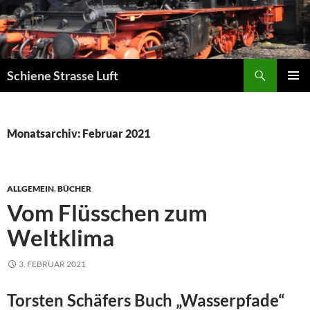
Zum
Inhalt
springen
Suchen
Schiene Strasse Luft
PRIMÄR
MENÜ
Monatsarchiv: Februar 2021
ALLGEMEIN
,
BÜCHER
Vom Flüsschen zum
Weltklima
3. FEBRUAR 2021
Torsten Schäfers Buch „Wasserpfade“