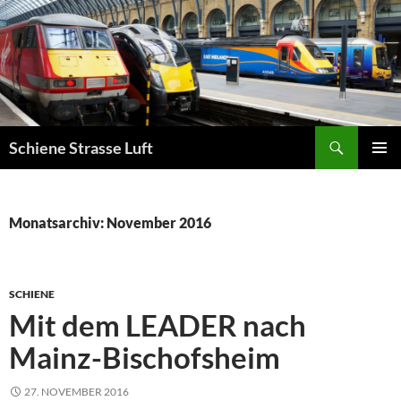
Zum
Inhalt
springen
Suchen
Schiene Strasse Luft
PRIMÄR
MENÜ
Monatsarchiv: November 2016
SCHIENE
Mit dem LEADER nach
Mainz-Bischofsheim
27. NOVEMBER 2016