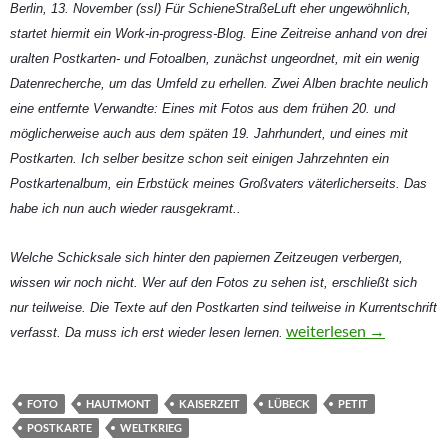
Berlin, 13. November (ssl) Für SchieneStraßeLuft eher ungewöhnlich,
startet hiermit ein Work-in-progress-Blog. Eine Zeitreise anhand von drei
uralten Postkarten- und Fotoalben, zunächst ungeordnet, mit ein wenig
Datenrecherche, um das Umfeld zu erhellen. Zwei Alben brachte neulich
eine entfernte Verwandte: Eines mit Fotos aus dem frühen 20. und
möglicherweise auch aus dem späten 19. Jahrhundert, und eines mit
Postkarten. Ich selber besitze schon seit einigen Jahrzehnten ein
Postkartenalbum, ein Erbstück meines Großvaters väterlicherseits. Das
habe ich nun auch wieder rausgekramt..
Welche Schicksale sich hinter den papiernen Zeitzeugen verbergen,
wissen wir noch nicht. Wer auf den Fotos zu sehen ist, erschließt sich
nur teilweise. Die Texte auf den Postkarten sind teilweise in Kurrentschrift
Des Kaisers Regatta und
weiterlesen
→
verfasst. Da muss ich erst wieder lesen lernen.
FOTO
HAUTMONT
KAISERZEIT
LÜBECK
PETIT
POSTKARTE
WELTKRIEG