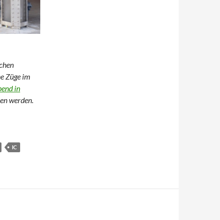
schen
ne Züge im
bend in
men werden.
ualisiert: Mehr Details)
IC