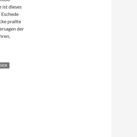
 ist dieses
n Eschede
cke prallte
ersagen der
hren,
LÜCK