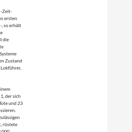
-Zeit-
es ersten
, so erhält
ge
l die
te
 Systeme
eren Zustand
 Lokführer,
einem
, der sich
Tote und 23
ssieren.
zulässigen
, rüstete
3.000