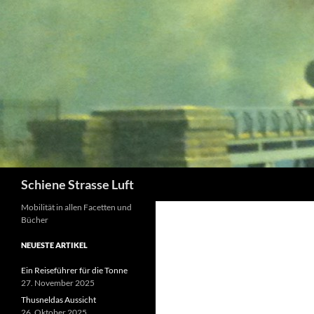
Zum
Inhalt
springen
Suchen
Schiene Strasse Luft
Mobilität in allen Facetten und
Bücher
NEUESTE ARTIKEL
Ein Reiseführer für die Tonne
27. November 2025
Thusneldas Aussicht
26. Oktober 2025