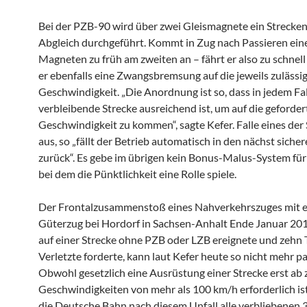
Bei der PZB-90 wird über zwei Gleismagnete ein Strecken
Abgleich durchgeführt. Kommt in Zug nach Passieren ein
Magneten zu früh am zweiten an – fährt er also zu schnell -
er ebenfalls eine Zwangsbremsung auf die jeweils zulässi
Geschwindigkeit. „Die Anordnung ist so, dass in jedem Fal
verbleibende Strecke ausreichend ist, um auf die geforder
Geschwindigkeit zu kommen“, sagte Kefer. Falle eines der
aus, so „fällt der Betrieb automatisch in den nächst sich
zurück“. Es gebe im übrigen kein Bonus-Malus-System für
bei dem die Pünktlichkeit eine Rolle spiele.
Der Frontalzusammenstoß eines Nahverkehrszuges mit 
Güterzug bei Hordorf in Sachsen-Anhalt Ende Januar 2011
auf einer Strecke ohne PZB oder LZB ereignete und zehn 
Verletzte forderte, kann laut Kefer heute so nicht mehr pa
Obwohl gesetzlich eine Ausrüstung einer Strecke erst ab 
Geschwindigkeiten von mehr als 100 km/h erforderlich ist
die Deutsche Bahn nach diesem Unfall alle verbliebenen 