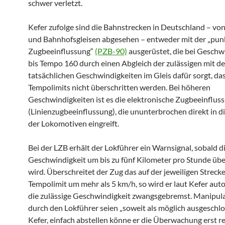
schwer verletzt.
Kefer zufolge sind die Bahnstrecken in Deutschland – von
und Bahnhofsgleisen abgesehen – entweder mit der „pu
Zugbeeinflussung“
(PZB-90)
ausgerüstet, die bei Geschw
bis Tempo 160 durch einen Abgleich der zulässigen mit d
tatsächlichen Geschwindigkeiten im Gleis dafür sorgt, da
Tempolimits nicht überschritten werden. Bei höheren
Geschwindigkeiten ist es die elektronische Zugbeeinflus
(Linienzugbeeinflussung), die ununterbrochen direkt in di
der Lokomotiven eingreift.
Bei der LZB erhält der Lokführer ein Warnsignal, sobald di
Geschwindigkeit um bis zu fünf Kilometer pro Stunde übe
wird. Überschreitet der Zug das auf der jeweiligen Streck
Tempolimit um mehr als 5 km/h, so wird er laut Kefer aut
die zulässige Geschwindigkeit zwangsgebremst. Manipul
durch den Lokführer seien „soweit als möglich ausgeschlo
Kefer, einfach abstellen könne er die Überwachung erst re