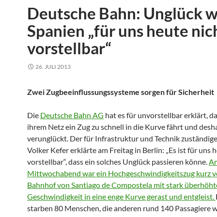
Deutsche Bahn: Unglück w
Spanien „für uns heute nic
vorstellbar“
26. JULI 2013
Zwei Zugbeeinflussungssysteme sorgen für Sicherheit
Die
Deutsche Bahn AG
hat es für unvorstellbar erklärt, d
ihrem Netz ein Zug zu schnell in die Kurve fährt und desh
verunglückt. Der für Infrastruktur und Technik zuständig
Volker Kefer erklärte am Freitag in Berlin: „Es ist für uns 
vorstellbar“, dass ein solches Unglück passieren könne.
A
Mittwochabend war ein Hochgeschwindigkeitszug kurz 
Bahnhof von Santiago de Compostela mit stark überhöht
Geschwindigkeit in eine enge Kurve gerast und entgleist.
starben 80 Menschen, die anderen rund 140 Passagiere w