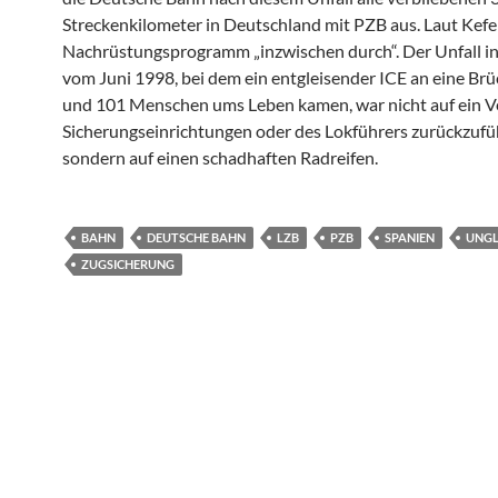
Streckenkilometer in Deutschland mit PZB aus. Laut Kefer
Nachrüstungsprogramm „inzwischen durch“. Der Unfall i
vom Juni 1998, bei dem ein entgleisender ICE an eine Brü
und 101 Menschen ums Leben kamen, war nicht auf ein V
Sicherungseinrichtungen oder des Lokführers zurückzufü
sondern auf einen schadhaften Radreifen.
BAHN
DEUTSCHE BAHN
LZB
PZB
SPANIEN
UNG
ZUGSICHERUNG