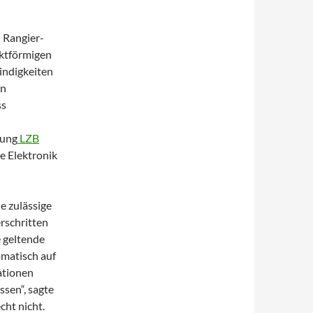
 Rangier-
nktförmigen
indigkeiten
en
ss
sung
LZB
e Elektronik
e zulässige
rschritten
e geltende
omatisch auf
ationen
ssen“, sagte
cht nicht.