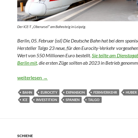
Der ICE-T „Oberursel“ am Bahnsteig in Leipzig.
Berlin, 05. Februar (ssl) Die Deutsche Bahn hat bei dem spani
Hersteller Talgo 23 neue, für den Eurocity-Verkehr vorgesehe
Wert von 550 Millionen Euro bestellt.
Sie teilte am Dienstaga
Berlin mit,
die ersten Züge sollten ab 2023 in Betrieb genom
Deutsche Bahn bestellt lokbespannte Züge in Spanien (Akt
weiterlesen
→
BAHN
EUROCITY
EXPANSION
FERNVERKEHR
HUBER
ICE
INVESTITION
SPANIEN
TALGO
SCHIENE