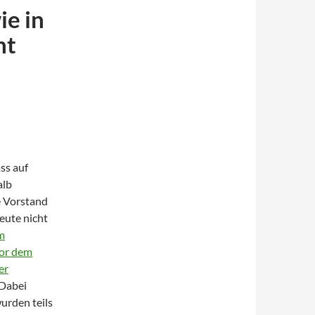
ie in
ht
ass auf
alb
e Vorstand
heute nicht
m
vor dem
er
Dabei
urden teils