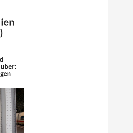
nien
)
nd
Huber:
ngen