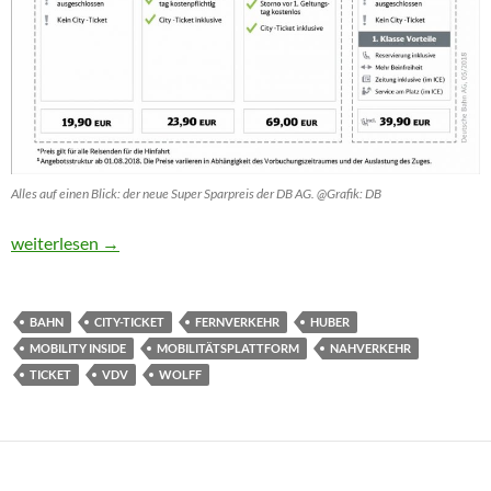
Alles auf einen Blick: der neue Super Sparpreis der DB AG. @Grafik: DB
„Ein Ticket für die ganze Reise“ rückt näher
weiterlesen
→
BAHN
CITY-TICKET
FERNVERKEHR
HUBER
MOBILITY INSIDE
MOBILITÄTSPLATTFORM
NAHVERKEHR
TICKET
VDV
WOLFF