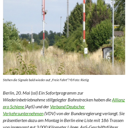
Stehen die Signale bald wieder auf „Freie Fahrt“? ©Foto: Rietig
Berlin, 20. Mai (ssl) Ein Sofortprogramm zur
Wiederinbetriebnahme stillgelegter Bahnstrecken haben die
Allianz
pro Schiene
(ApS) und der
Verband Deutscher
Verkehrsunternehmen
(VDV) von der Bundesregierung verlangt. Sie
präsentierten dazu am Montag in Berlin eine Liste mit 186 Trassen
von insgesamt gut 3.000 Kilometer Länge. ApS-Geschäftsführer