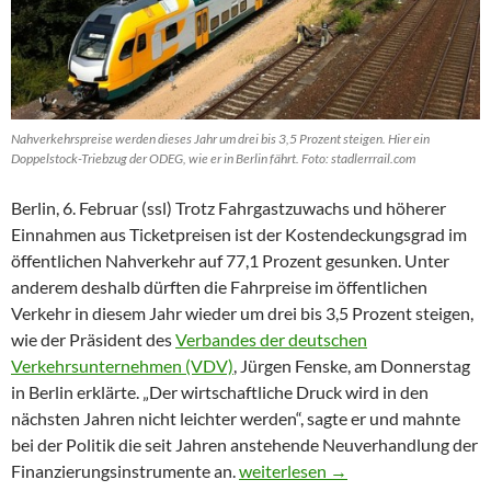
Nahverkehrspreise werden dieses Jahr um drei bis 3,5 Prozent steigen. Hier ein
Doppelstock-Triebzug der ODEG, wie er in Berlin fährt. Foto: stadlerrrail.com
Berlin, 6. Februar (ssl) Trotz Fahrgastzuwachs und höherer
Einnahmen aus Ticketpreisen ist der Kostendeckungsgrad im
öffentlichen Nahverkehr auf 77,1 Prozent gesunken. Unter
anderem deshalb dürften die Fahrpreise im öffentlichen
Verkehr in diesem Jahr wieder um drei bis 3,5 Prozent steigen,
wie der Präsident des
Verbandes der deutschen
Verkehrsunternehmen (VDV)
, Jürgen Fenske, am Donnerstag
in Berlin erklärte. „Der wirtschaftliche Druck wird in den
nächsten Jahren nicht leichter werden“, sagte er und mahnte
bei der Politik die seit Jahren anstehende Neuverhandlung der
Tickets für Busse und Bahnen wer
Finanzierungsinstrumente an.
weiterlesen
→