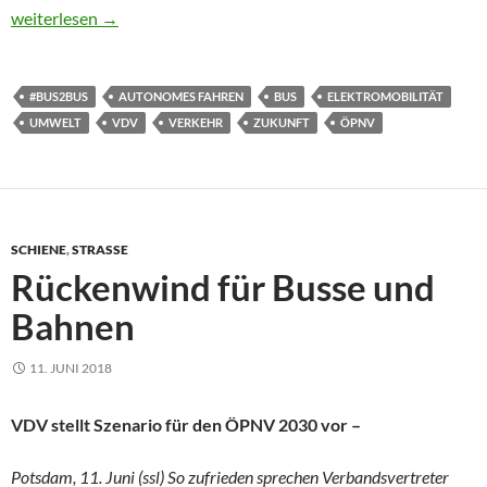
Abschied vom analogen Ölzeitalter
weiterlesen
→
#BUS2BUS
AUTONOMES FAHREN
BUS
ELEKTROMOBILITÄT
UMWELT
VDV
VERKEHR
ZUKUNFT
ÖPNV
SCHIENE
,
STRASSE
Rückenwind für Busse und
Bahnen
11. JUNI 2018
VDV stellt Szenario für den ÖPNV 2030 vor –
Potsdam, 11. Juni (ssl) So zufrieden sprechen Verbandsvertreter