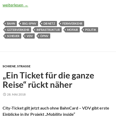
Cleveres Bauen und gutes Fahren auf der Schiene
weiterlesen
→
BAHN
BSG-SPNV
DB NETZ
FERNVERKEHR
GÜTERVERKEHR
INFRASTRUKTUR
MOFAIR
POLITIK
SCHEUER
VDV
ÖPNV
SCHIENE
,
STRASSE
„Ein Ticket für die ganze
Reise“ rückt näher
28. MAI 2018
City-Ticket gilt jetzt auch ohne BahnCard – VDV gibt erste
Einblicke in ihr Projekt „Mobility inside“