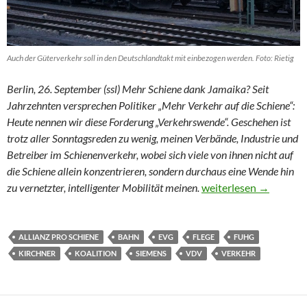
Auch der Güterverkehr soll in den Deutschlandtakt mit einbezogen werden. Foto: Rietig
Berlin, 26. September (ssl) Mehr Schiene dank Jamaika? Seit
Jahrzehnten versprechen Politiker „Mehr Verkehr auf die Schiene“:
Heute nennen wir diese Forderung „Verkehrswende“. Geschehen ist
trotz aller Sonntagsreden zu wenig, meinen Verbände, Industrie und
Betreiber im Schienenverkehr, wobei sich viele von ihnen nicht auf
die Schiene allein konzentrieren, sondern durchaus eine Wende hin
Multimodal, vernetzt u
zu vernetzter, intelligenter Mobilität meinen.
weiterlesen
→
ALLIANZ PRO SCHIENE
BAHN
EVG
FLEGE
FUHG
KIRCHNER
KOALITION
SIEMENS
VDV
VERKEHR