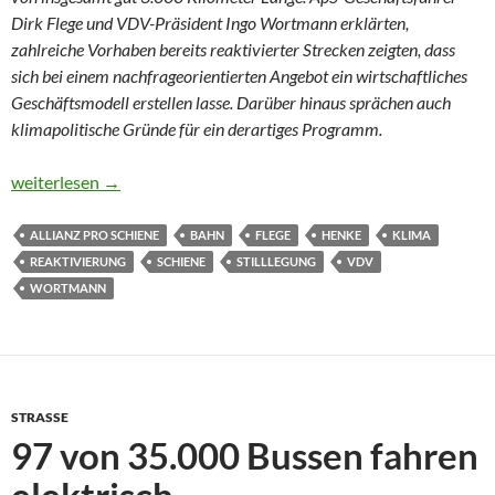
Dirk Flege und VDV-Präsident Ingo Wortmann erklärten,
zahlreiche Vorhaben bereits reaktivierter Strecken zeigten, dass
sich bei einem nachfrageorientierten Angebot ein wirtschaftliches
Geschäftsmodell erstellen lasse. Darüber hinaus sprächen auch
klimapolitische Gründe für ein derartiges Programm.
Verbände fordern Comeback alter Gleise
weiterlesen
→
ALLIANZ PRO SCHIENE
BAHN
FLEGE
HENKE
KLIMA
REAKTIVIERUNG
SCHIENE
STILLLEGUNG
VDV
WORTMANN
STRASSE
97 von 35.000 Bussen fahren