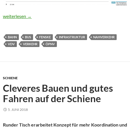
Rückenwind für Busse und Bahnen
weiterlesen
→
BAHN
BUS
FENSKE
INFRASTRUKTUR
NAHVERKEHR
VDV
VERKEHR
ÖPNV
SCHIENE
Cleveres Bauen und gutes
Fahren auf der Schiene
5. JUNI 2018
Runder Tisch erarbeitet Konzept für mehr Koordination und