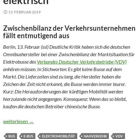
elektrisch
13. FEBRUAR 2019
Zwischenbilanz der Verkehrsunternehmen
fällt entmutigend aus
Berlin, 13. Februar (ssl) Deutliche Kritik haben sich die deutschen
Omnibushersteller bei einer Zwischenbilanz der Marktsituation für
Elektrobusse des
Verbandes Deutscher Verkehrsbetriebe (VDV)
anhören müssen. In Stichworten: Es gibt keine Busse auf dem
Markt. Die Lieferzeiten sind zu lang, die Hersteller haben die
Zeichen der Zeit nicht erkannt, die Busse werden immer teurer.
Kurz: Die Herausforderungen der künftigen Mobilität werden
hierzulande nicht angegangen. Konsequenz: Wenn das so bleibt,
kaufen die deutschen Betreiber chinesische Busse.
97 von 35.000 Bussen fahren elektrisch
weiterlesen
→
BUS
E-BUS
ELEKTROMOBILITÄT
NAHVERKEHR
VDV