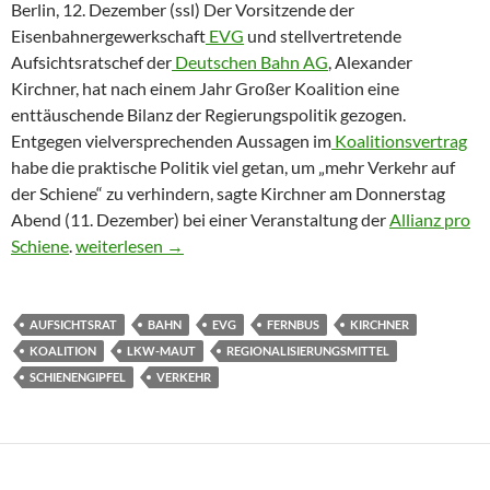
Berlin, 12. Dezember (ssl) Der Vorsitzende der
Eisenbahnergewerkschaft
EVG
und stellvertretende
Aufsichtsratschef der
Deutschen Bahn AG
, Alexander
Kirchner, hat nach einem Jahr Großer Koalition eine
enttäuschende Bilanz der Regierungspolitik gezogen.
Entgegen vielversprechenden Aussagen im
Koalitionsvertrag
habe die praktische Politik viel getan, um „mehr Verkehr auf
der Schiene“ zu verhindern, sagte Kirchner am Donnerstag
Abend (11. Dezember) bei einer Veranstaltung der
Allianz pro
Bahnpolitik nach dem Motto: „Links blinken, rechts abb
Schiene
.
weiterlesen
→
AUFSICHTSRAT
BAHN
EVG
FERNBUS
KIRCHNER
KOALITION
LKW-MAUT
REGIONALISIERUNGSMITTEL
SCHIENENGIPFEL
VERKEHR