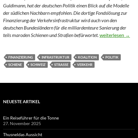
Guldimann, hat der deutschen Politik einen Blick auf die Modelle
der südlichen Nachbarn empfohlen. Die dortige Fondslösung zur
Finanzierung der Verkehrsinfrastruktur wird auch von den
deutschen Bundesländern für die milliardenteure Sanierung der
Die Schweiz finan
teils maroden Schienen und Straßen befürwortet.
weiterlesen
→
FINANZIERUNG
INFRASTRUKTUR
KOALITION
POLITIK
SCHIENE
SCHWEIZ
STRASSE
VERKEHR
NEUESTE ARTIKEL
Ein Reiseführer für die Tonne
27. November 2025
Thusneldas Aussicht