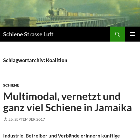
Zum
Inhalt
springen
Suchen
Schiene Strasse Luft
PRIMÄR
MENÜ
Schlagwortarchiv: Koalition
SCHIENE
Multimodal, vernetzt und
ganz viel Schiene in Jamaika
26. SEPTEMBER 2017
Industrie, Betreiber und Verbände erinnern künftige