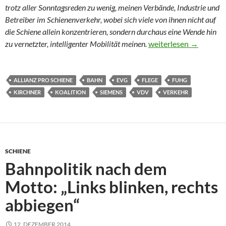
trotz aller Sonntagsreden zu wenig, meinen Verbände, Industrie und
Betreiber im Schienenverkehr, wobei sich viele von ihnen nicht auf
die Schiene allein konzentrieren, sondern durchaus eine Wende hin
Multimodal, vernetzt u
zu vernetzter, intelligenter Mobilität meinen.
weiterlesen
→
ALLIANZ PRO SCHIENE
BAHN
EVG
FLEGE
FUHG
KIRCHNER
KOALITION
SIEMENS
VDV
VERKEHR
SCHIENE
Bahnpolitik nach dem
Motto: „Links blinken, rechts
abbiegen“
12. DEZEMBER 2014