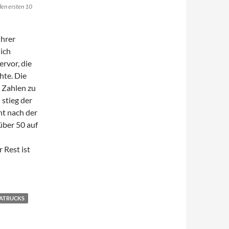
den ersten 10
ihrer
ich
rvor, die
hte. Die
 Zahlen zu
stieg der
nt nach der
über 50 auf
 Rest ist
hweden Marktanteile ab
ATRUCKS