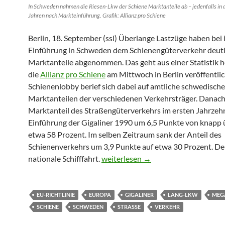
In Schweden nahmen die Riesen-Lkw der Schiene Marktanteile ab – jedenfalls in 
Jahren nach Markteinführung. Grafik: Allianz pro Schiene
Berlin, 18. September (ssl) Überlange Lastzüge haben bei 
Einführung in Schweden dem Schienengüterverkehr deutl
Marktanteile abgenommen. Das geht aus einer Statistik he
die
Allianz pro Schiene
am Mittwoch in Berlin veröffentlic
Schienenlobby berief sich dabei auf amtliche schwedische
Marktanteilen der verschiedenen Verkehrsträger. Danach 
Marktanteil des Straßengüterverkehrs im ersten Jahrzeh
Einführung der Gigaliner 1990 um 6,5 Punkte von knapp 
etwa 58 Prozent. Im selben Zeitraum sank der Anteil des
Schienenverkehrs um 3,9 Punkte auf etwa 30 Prozent. Der
Gigaliner nahmen der Schiene in Sc
nationale Schifffahrt.
weiterlesen
→
EU-RICHTLINIE
EUROPA
GIGALINER
LANG-LKW
MEG
SCHIENE
SCHWEDEN
STRASSE
VERKEHR