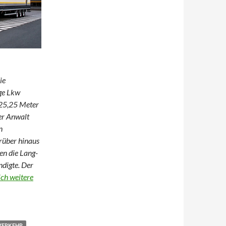
ie
nge Lkw
u 25,25 Meter
er Anwalt
n
rüber hinaus
en die Lang-
digte. Der
ch weitere
igaliner
VERKEHR