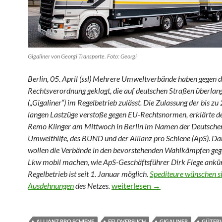
Gigaliner von Georgi Transporte. Foto: Georgi
Berlin, 05. April (ssl) Mehrere Umweltverbände haben gegen d
Rechtsverordnung geklagt, die auf deutschen Straßen überla
(„Gigaliner“) im Regelbetrieb zulässt. Die Zulassung der bis z
langen Lastzüge verstoße gegen EU-Rechtsnormen, erklärte d
Remo Klinger am Mittwoch in Berlin im Namen der Deutsche
Umwelthilfe, des BUND und der Allianz pro Schiene (ApS). Da
wollen die Verbände in den bevorstehenden Wahlkämpfen geg
Lkw mobil machen, wie ApS-Geschäftsführer Dirk Flege ankün
Regelbetrieb ist seit 1. Januar möglich.
Spediteure wünschen si
Umweltverbände klagen gegen G
Ausdehnungen
des Netzes.
weiterlesen
→
ALLIANZ PRO SCHIENE
FELDVERSUCH
GIGALINER
GÜTER