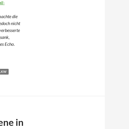
il-
machte die
edoch nicht
verbesserte
 sank,
es Echo.
Gefahr
LKW
ene in