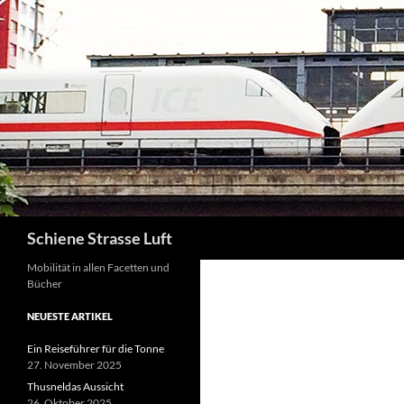
Zum
Inhalt
springen
Suchen
Schiene Strasse Luft
Mobilität in allen Facetten und
Bücher
NEUESTE ARTIKEL
Ein Reiseführer für die Tonne
27. November 2025
Thusneldas Aussicht
26. Oktober 2025