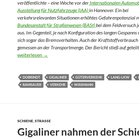
veröffentlichte – eine Woche vor der
Internationalen Automob
Ausstellung für Nutzfahrzeuge (IAA)
in Hannover. Ein bei
verkehrsrelevanten Situationen erhöhtes Gefahrenpotenzial 
Bundesanstalt für Straßenwesen (BASt)
bei dem Feldversuch j
aus. Im Gegenteil, je nach Konfiguration des langen Gespanns 
sich sogar das Bremsverhalten. Auch der Kraftstoffverbrauch
gemessen an der Transportmenge. Der Bericht stieß auf geteilt
Gigaliner bremst besser, aber Blumen am Kreisel doch in 
weiterlesen
→
DOBRINDT
GIGALINER
GÜTERVERKEHR
LANG-LKW
RAMSAUER
VERKEHR
WISSMANN
SCHIENE
,
STRASSE
Gigaliner nahmen der Schi