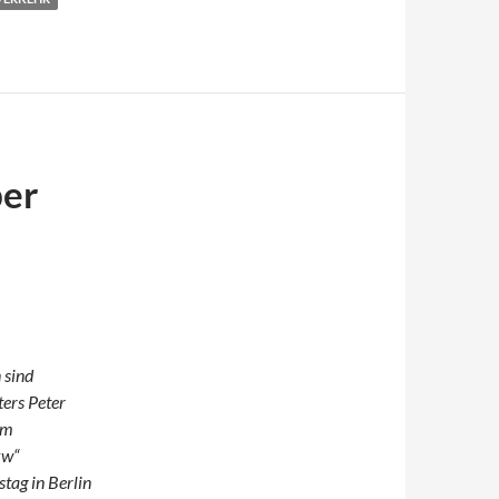
ber
 sind
ers Peter
im
kw“
tag in Berlin