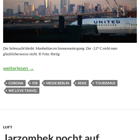
Die Sehnsucht bleibt. Manhattan im Sonnenuntergang. Die -12° C sieht man
glücklicherweise nicht. © Foto: Rietig
Corona hat die Reiselust nicht verdrängt
weiterlesen
→
CORONA
ITB
MESSE BERLIN
REISE
TOURISMUS
WE LOVE TRAVEL
LUFT
Jarzombek pocht auf