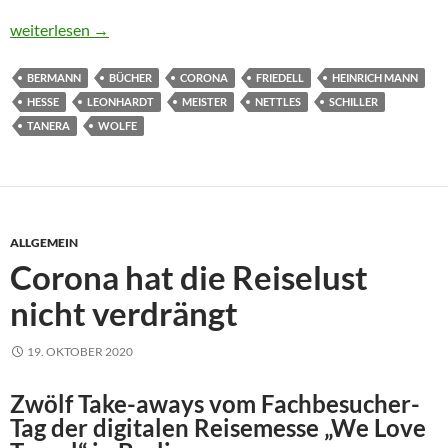
Pandemie 2020: Von Hesse bis Nettles
weiterlesen
→
BERMANN
BÜCHER
CORONA
FRIEDELL
HEINRICH MANN
HESSE
LEONHARDT
MEISTER
NETTLES
SCHILLER
TANERA
WOLFE
ALLGEMEIN
Corona hat die Reiselust
nicht verdrängt
19. OKTOBER 2020
Zwölf Take-aways vom Fachbesucher-
Tag der digitalen Reisemesse „We Love