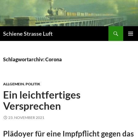
Zum
Inhalt
springen
Suchen
Schiene Strasse Luft
PRIMÄR
MENÜ
Schlagwortarchiv: Corona
ALLGEMEIN
,
POLITIK
Ein leichtfertiges
Versprechen
23. NOVEMBER 2021
Plädoyer für eine Impfpflicht gegen das