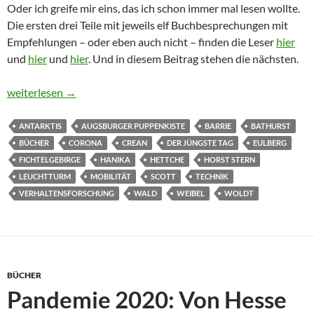
Oder ich greife mir eins, das ich schon immer mal lesen wollte.
Die ersten drei Teile mit jeweils elf Buchbesprechungen mit
Empfehlungen – oder eben auch nicht – finden die Leser
hier
und
hier
und
hier
. Und in diesem Beitrag stehen die nächsten.
Pandemie 2021-3: Von Urmel über Leuchttürme zum deutschen
weiterlesen
→
ANTARKTIS
AUGSBURGER PUPPENKISTE
BARRIE
BATHURST
BÜCHER
CORONA
CREAN
DER JÜNGSTE TAG
EULBERG
FICHTELGEBIRGE
HANIKA
HETTCHE
HORST STERN
LEUCHTTURM
MOBILITÄT
SCOTT
TECHNIK
VERHALTENSFORSCHUNG
WALD
WEIBEL
WOLDT
BÜCHER
Pandemie 2020: Von Hesse