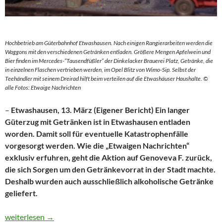
Hochbetrieb am Güterbahnhof Etwashausen. Nach einigen Rangierarbeiten werden die
Waggons mit den verschiedenen Getränken entladen. Größere Mengen Apfelwein und
Bier finden im Mercedes-“Tausendfüßler“ der Dinkelacker Brauerei Platz, Getränke, die
in einzelnen Flaschen vertrieben werden, im Opel Blitz von Wimo-Sip. Selbst der
Teehändler mit seinem Dreirad hilft beim verteilen auf die Etwashäuser Haushalte. ©
alle Fotos: Etwaige Nachrichten
–
Etwashausen, 13. März (Eigener Bericht) Ein langer
Güterzug mit Getränken ist in Etwashausen entladen
worden. Damit soll für eventuelle Katastrophenfälle
vorgesorgt werden. Wie die „Etwaigen Nachrichten“
exklusiv erfuhren, geht die Aktion auf Genoveva F. zurück,
die sich Sorgen um den Getränkevorrat in der Stadt machte.
Deshalb wurden auch ausschließlich alkoholische Getränke
geliefert.
Getränke für eine lange Zeit
weiterlesen
→