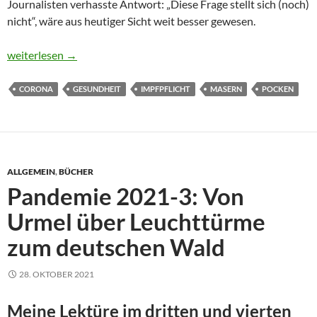
Journalisten verhasste Antwort: „Diese Frage stellt sich (noch)
nicht“, wäre aus heutiger Sicht weit besser gewesen.
Ein leichtfertiges Versprechen
weiterlesen
→
CORONA
GESUNDHEIT
IMPFPFLICHT
MASERN
POCKEN
ALLGEMEIN
,
BÜCHER
Pandemie 2021-3: Von
Urmel über Leuchttürme
zum deutschen Wald
28. OKTOBER 2021
Meine Lektüre im dritten und vierten