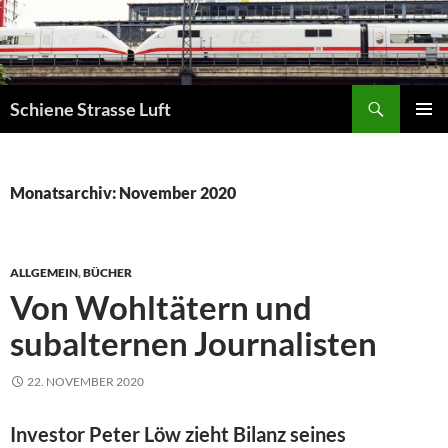
Zum
Inhalt
springen
Suchen
Schiene Strasse Luft
PRIMÄR
MENÜ
Monatsarchiv: November 2020
ALLGEMEIN
,
BÜCHER
Von Wohltätern und
subalternen Journalisten
22. NOVEMBER 2020
Investor Peter Löw zieht Bilanz seines