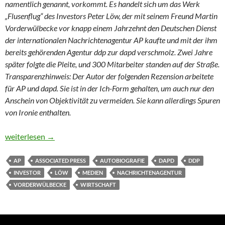
namentlich genannt, vorkommt. Es handelt sich um das Werk
„Flusenflug“ des Investors Peter Löw, der mit seinem Freund Martin
Vorderwülbecke vor knapp einem Jahrzehnt den Deutschen Dienst
der internationalen Nachrichtenagentur AP kaufte und mit der ihm
bereits gehörenden Agentur ddp zur dapd verschmolz. Zwei Jahre
später folgte die Pleite, und 300 Mitarbeiter standen auf der Straße.
Transparenzhinweis: Der Autor der folgenden Rezension arbeitete
für AP und dapd. Sie ist in der Ich-Form gehalten, um auch nur den
Anschein von Objektivität zu vermeiden. Sie kann allerdings Spuren
von Ironie enthalten.
Von Wohltätern und subalternen Journalisten
weiterlesen
→
AP
ASSOCIATED PRESS
AUTOBIOGRAFIE
DAPD
DDP
INVESTOR
LÖW
MEDIEN
NACHRICHTENAGENTUR
VORDERWÜLBECKE
WIRTSCHAFT