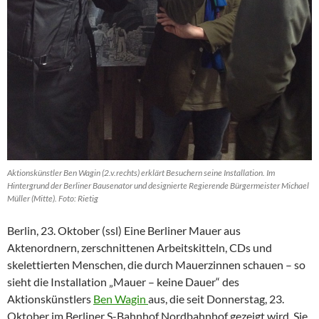
Aktionskünstler Ben Wagin (2.v.rechts) erklärt Besuchern seine Installation. Im
Hintergrund der Berliner Bausenator und designierte Regierende Bürgermeister Michael
Müller (Mitte). Foto: Rietig
Berlin, 23. Oktober (ssl) Eine Berliner Mauer aus
Aktenordnern, zerschnittenen Arbeitskitteln, CDs und
skelettierten Menschen, die durch Mauerzinnen schauen – so
sieht die Installation „Mauer – keine Dauer“ des
Aktionskünstlers
Ben Wagin
aus, die seit Donnerstag, 23.
Oktober im Berliner S-Bahnhof Nordbahnhof gezeigt wird. Sie