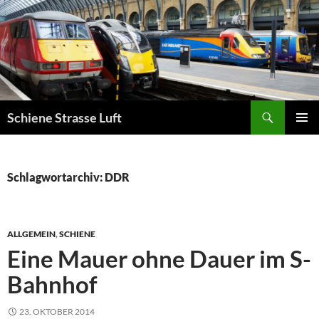
Zum
Inhalt
springen
Suchen
Schiene Strasse Luft
PRIMÄR
MENÜ
Schlagwortarchiv: DDR
ALLGEMEIN
,
SCHIENE
Eine Mauer ohne Dauer im S-
Bahnhof
23. OKTOBER 2014