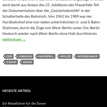
wird damit aus Anlass des 25. Jubiläums des Mauerfalls Teil
der Dokumentation über die „Geisterbahnhöfe“ in der
Schalterhalle des Bahnhofs. Von 1961 bis 1989 war der
Nordbahnhof eine von vielen unterirdischen U- und S-Bahn-
Stationen, durch die Züge von West-Berlin unter Ost-Berlin
hindurch wieder nach West-Berlin ohne Halt durchfuhren.
Eine Mauer ohne Dauer im S-Bahnhof
weiterlesen
→
DDR
JUBILÄUM
MAUERFALL
MÜLLER
NORDBAHNHOF
S-BAHN
WAGIN
NEUESTE ARTIKEL
Ein Reiseführer für die Tonne