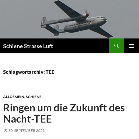
Zum
Inhalt
springen
Suchen
Schiene Strasse Luft
PRIMÄR
MENÜ
Schlagwortarchiv: TEE
ALLGEMEIN
,
SCHIENE
Ringen um die Zukunft des
Nacht-TEE
30. SEPTEMBER 2021