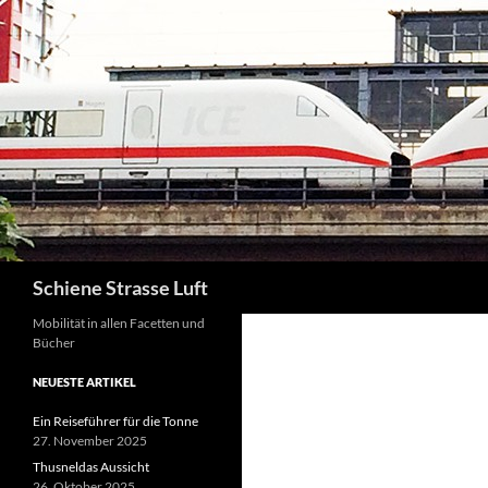
Zum
Inhalt
springen
Suchen
Schiene Strasse Luft
Mobilität in allen Facetten und
Bücher
NEUESTE ARTIKEL
Ein Reiseführer für die Tonne
27. November 2025
Thusneldas Aussicht
26. Oktober 2025