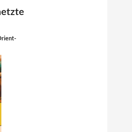
netzte
rient-