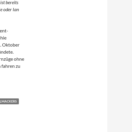
ist bereits
e oder Ian
ient-
phie
1. Oktober
ündete.
Fernzüge ohne
 fahren zu
LMACKERS