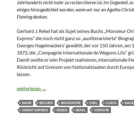
Jahrhunderts nicht mehr zu recherchieren ist. Im Gegenteil, es 
einiges hinzugedichtet worden, wenn wir nur an Agatha Christi
Fleming denken.
Gerhard J. Rekel hat als Sujet seines Buchs „Monsieur Or
Express“ die noch nicht ganz so „ausliterarisierte“ Biogra
Georges Nagelmackers‘ gewählt, der vor 150 Jahren, am 
1872, die „Compagnie Internationale de Wagons-Lits“ gr
Damit wollte er sein Projekt realisieren, internationale 
Rücksicht auf Grenzen von Nationalstaaten durch Europa
lassen.
Der Mann, der Europa vernetzte
weiterlesen
→
BAHN
BELGIEN
BIOGRAPHIE
CIWL
LUXUS
NAGE
ORIENT-EXPRESS
REISEN
REKEL
VERKEHR