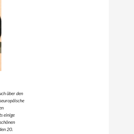
Buch über den
nseuropäische
en
s einige
 schönen
den 20.