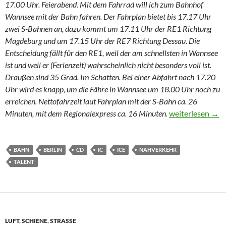
17.00 Uhr. Feierabend. Mit dem Fahrrad will ich zum Bahnhof
Wannsee mit der Bahn fahren. Der Fahrplan bietet bis 17.17 Uhr
zwei S-Bahnen an, dazu kommt um 17.11 Uhr der RE1 Richtung
Magdeburg und um 17.15 Uhr der RE7 Richtung Dessau. Die
Entscheidung fällt für den RE1, weil der am schnellsten in Wannsee
ist und weil er (Ferienzeit) wahrscheinlich nicht besonders voll ist.
Draußen sind 35 Grad. Im Schatten. Bei einer Abfahrt nach 17.20
Uhr wird es knapp, um die Fähre in Wannsee um 18.00 Uhr noch zu
erreichen. Nettofahrzeit laut Fahrplan mit der S-Bahn ca. 26
Von überfüllten
Minuten, mit dem Regionalexpress ca. 16 Minuten.
weiterlesen
→
BAHN
BERLIN
CD
IC
ICE
NAHVERKEHR
TALENT
LUFT
,
SCHIENE
,
STRASSE