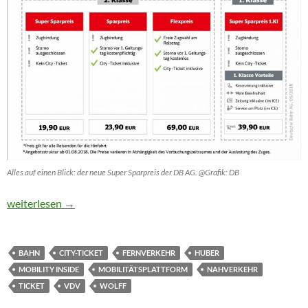
Alles auf einen Blick: der neue Super Sparpreis der DB AG. @Grafik: DB
„Ein Ticket für die ganze Reise“ rückt näher
weiterlesen
→
BAHN
CITY-TICKET
FERNVERKEHR
HUBER
MOBILITY INSIDE
MOBILITÄTSPLATTFORM
NAHVERKEHR
TICKET
VDV
WOLFF