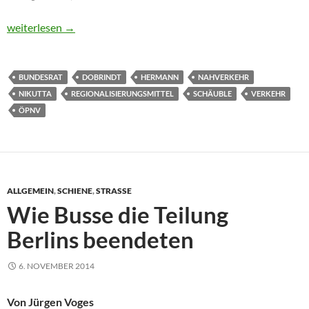
Länder wollen 8,5 Milliarden jährlich für S- und U-Bahnen
weiterlesen
→
BUNDESRAT
DOBRINDT
HERMANN
NAHVERKEHR
NIKUTTA
REGIONALISIERUNGSMITTEL
SCHÄUBLE
VERKEHR
ÖPNV
ALLGEMEIN
,
SCHIENE
,
STRASSE
Wie Busse die Teilung
Berlins beendeten
6. NOVEMBER 2014
Von Jürgen Voges