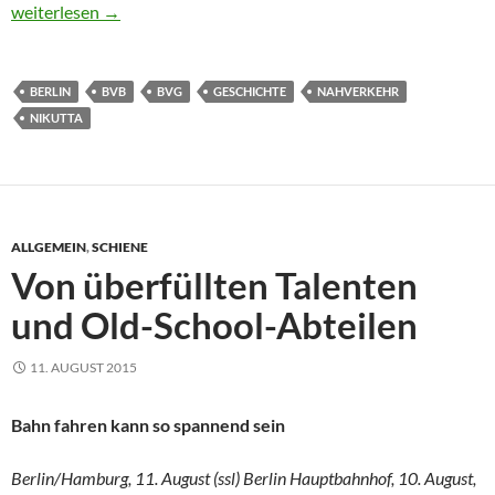
BVG-Lückenschluss im Bücherregal
weiterlesen
→
BERLIN
BVB
BVG
GESCHICHTE
NAHVERKEHR
NIKUTTA
ALLGEMEIN
,
SCHIENE
Von überfüllten Talenten
und Old-School-Abteilen
11. AUGUST 2015
Bahn fahren kann so spannend sein
Berlin/Hamburg, 11. August (ssl) Berlin Hauptbahnhof, 10. August,