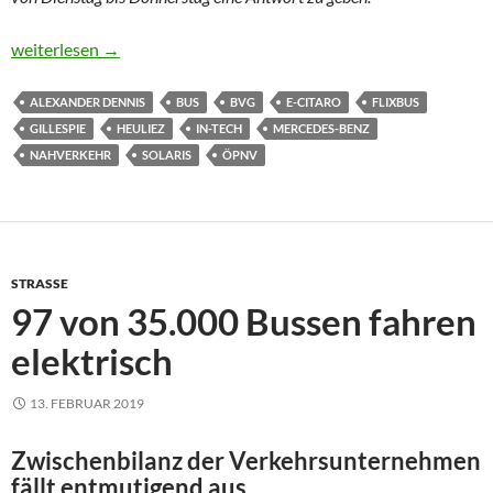
15 Hackis und 15 Schlenkis
weiterlesen
→
ALEXANDER DENNIS
BUS
BVG
E-CITARO
FLIXBUS
GILLESPIE
HEULIEZ
IN-TECH
MERCEDES-BENZ
NAHVERKEHR
SOLARIS
ÖPNV
STRASSE
97 von 35.000 Bussen fahren
elektrisch
13. FEBRUAR 2019
Zwischenbilanz der Verkehrsunternehmen
fällt entmutigend aus