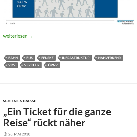
Rückenwind für Busse und Bahnen
weiterlesen
→
BAHN
BUS
FENSKE
INFRASTRUKTUR
NAHVERKEHR
VDV
VERKEHR
ÖPNV
SCHIENE
,
STRASSE
„Ein Ticket für die ganze
Reise“ rückt näher
28. MAI 2018