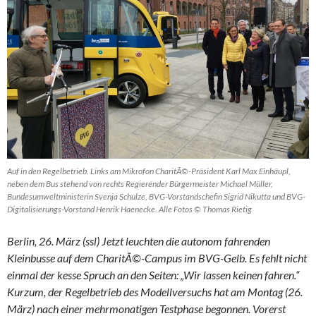
Auf in den Regelbetrieb. Links am Mikrofon CharitÃ©-Präsident Karl Max Einhäupl,
neben dem Bus stehend von rechts Regierender Bürgermeister Michael Müller,
Bundesumweltministerin Svenja Schulze, BVG-Vorstandschefin Sigrid Nikutta und BVG-
Digitalisierungs-Vorstand Henrik Haenecke. Alle Fotos © Thomas Rietig
Berlin, 26. März (ssl) Jetzt leuchten die autonom fahrenden
Kleinbusse auf dem CharitÃ©-Campus im BVG-Gelb. Es fehlt nicht
einmal der kesse Spruch an den Seiten: „Wir lassen keinen fahren.“
Kurzum, der Regelbetrieb des Modellversuchs hat am Montag (26.
März) nach einer mehrmonatigen Testphase begonnen. Vorerst