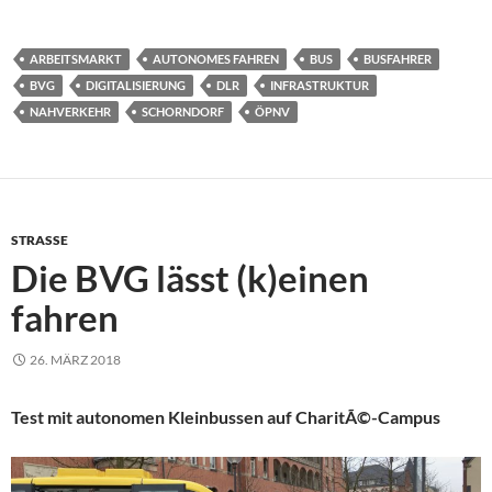
ARBEITSMARKT
AUTONOMES FAHREN
BUS
BUSFAHRER
BVG
DIGITALISIERUNG
DLR
INFRASTRUKTUR
NAHVERKEHR
SCHORNDORF
ÖPNV
STRASSE
Die BVG lässt (k)einen
fahren
26. MÄRZ 2018
Test mit autonomen Kleinbussen auf CharitÃ©-Campus