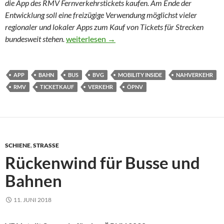
die App des RMV Fernverkehrstickets kaufen. Am Ende der
Entwicklung soll eine freizügige Verwendung möglichst vieler
regionaler und lokaler Apps zum Kauf von Tickets für Strecken
Aus dem Rhein-Main-Gebiet mit einer Buchun
bundesweit stehen.
weiterlesen
→
APP
BAHN
BUS
BVG
MOBILITY INSIDE
NAHVERKEHR
RMV
TICKETKAUF
VERKEHR
ÖPNV
SCHIENE
,
STRASSE
Rückenwind für Busse und
Bahnen
11. JUNI 2018