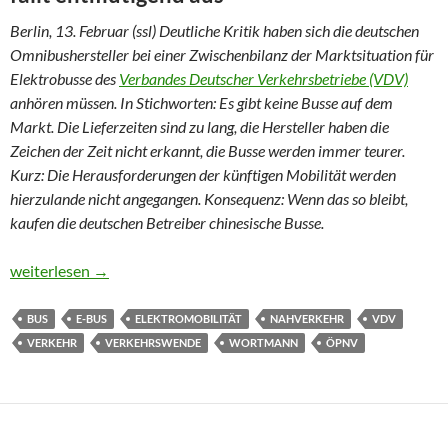
Berlin, 13. Februar (ssl) Deutliche Kritik haben sich die deutschen
Omnibushersteller bei einer Zwischenbilanz der Marktsituation für
Elektrobusse des
Verbandes Deutscher Verkehrsbetriebe (VDV)
anhören müssen. In Stichworten: Es gibt keine Busse auf dem
Markt. Die Lieferzeiten sind zu lang, die Hersteller haben die
Zeichen der Zeit nicht erkannt, die Busse werden immer teurer.
Kurz: Die Herausforderungen der künftigen Mobilität werden
hierzulande nicht angegangen. Konsequenz: Wenn das so bleibt,
kaufen die deutschen Betreiber chinesische Busse.
97 von 35.000 Bussen fahren elektrisch
weiterlesen
→
BUS
E-BUS
ELEKTROMOBILITÄT
NAHVERKEHR
VDV
VERKEHR
VERKEHRSWENDE
WORTMANN
ÖPNV