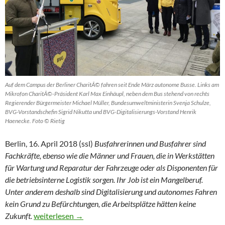
Auf dem Campus der Berliner CharitÃ© fahren seit Ende März autonome Busse. Links am
Mikrofon CharitÃ©-Präsident Karl Max Einhäupl, neben dem Bus stehend von rechts
Regierender Bürgermeister Michael Müller, Bundesumweltministerin Svenja Schulze,
BVG-Vorstandschefin Sigrid Nikutta und BVG-Digitalisierungs-Vorstand Henrik
Haenecke. Foto © Rietig
Berlin, 16. April 2018 (ssl)
Busfahrerinnen und Busfahrer sind
Fachkräfte, ebenso wie die Männer und Frauen, die in Werkstätten
für Wartung und Reparatur der Fahrzeuge oder als Disponenten für
die betriebsinterne Logistik sorgen. Ihr Job ist ein Mangelberuf.
Unter anderem deshalb sind Digitalisierung und autonomes Fahren
kein Grund zu Befürchtungen, die Arbeitsplätze hätten keine
Keine Angst vor der Digitalisierung in der Busbranche
Zukunft.
weiterlesen
→