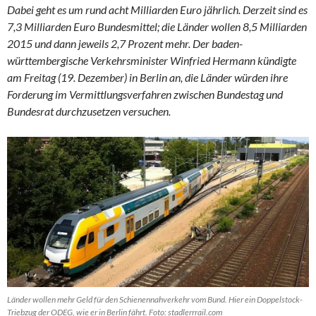
Dabei geht es um rund acht Milliarden Euro jährlich. Derzeit sind es
7,3 Milliarden Euro Bundesmittel; die Länder wollen 8,5 Milliarden
2015 und dann jeweils 2,7 Prozent mehr. Der baden-
württembergische Verkehrsminister Winfried Hermann kündigte
am Freitag (19. Dezember) in Berlin an, die Länder würden ihre
Forderung im Vermittlungsverfahren zwischen Bundestag und
Bundesrat durchzusetzen versuchen.
Länder wollen mehr Geld für den Schienennahverkehr vom Bund. Hier ein Doppelstock-
Triebzug der ODEG, wie er in Berlin fährt. Foto: stadlerrrail.com