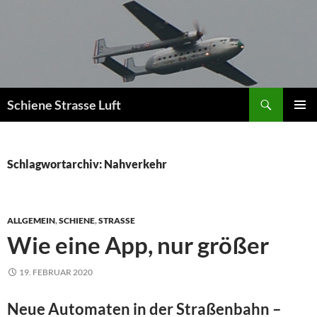
Zum
Inhalt
springen
Suchen
Schiene Strasse Luft
PRIMÄR
MENÜ
Schlagwortarchiv: Nahverkehr
ALLGEMEIN
,
SCHIENE
,
STRASSE
Wie eine App, nur größer
19. FEBRUAR 2020
Neue Automaten in der Straßenbahn –