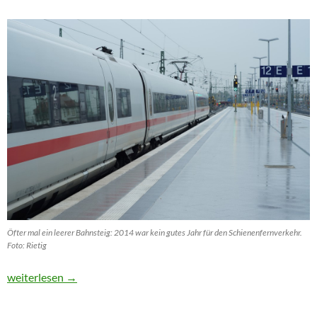
Öfter mal ein leerer Bahnsteig: 2014 war kein gutes Jahr für den Schienenfernverkehr.
Foto: Rietig
Weniger Fahrgäste im Nahverkehrsbus, anhaltender Boom beim
weiterlesen
→