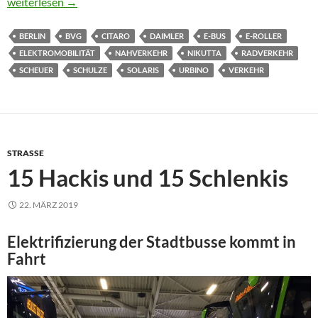
Ein Selfie mit dem Abbiege-Assistenten
weiterlesen
→
BERLIN
BVG
CITARO
DAIMLER
E-BUS
E-ROLLER
ELEKTROMOBILITÄT
NAHVERKEHR
NIKUTTA
RADVERKEHR
SCHEUER
SCHULZE
SOLARIS
URBINO
VERKEHR
STRASSE
15 Hackis und 15 Schlenkis
22. MÄRZ 2019
Elektrifizierung der Stadtbusse kommt in
Fahrt