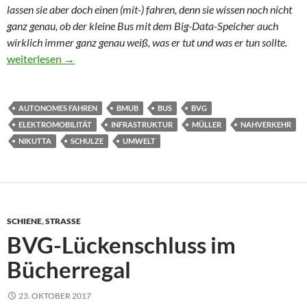
lassen sie aber doch einen (mit-) fahren, denn sie wissen noch nicht
ganz genau, ob der kleine Bus mit dem Big-Data-Speicher auch
wirklich immer ganz genau weiß, was er tut und was er tun sollte.
Die BVG lässt (k)einen fahren
weiterlesen
→
AUTONOMES FAHREN
BMUB
BUS
BVG
ELEKTROMOBILITÄT
INFRASTRUKTUR
MÜLLER
NAHVERKEHR
NIKUTTA
SCHULZE
UMWELT
SCHIENE
,
STRASSE
BVG-Lückenschluss im
Bücherregal
23. OKTOBER 2017