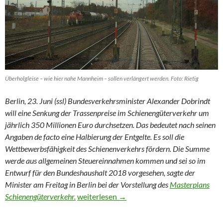
Überholgleise – wie hier nahe Mannheim – sollen verlängert werden. Foto: Rietig
Berlin, 23. Juni (ssl) Bundesverkehrsminister Alexander Dobrindt
will eine Senkung der Trassenpreise im Schienengüterverkehr um
jährlich 350 Millionen Euro durchsetzen. Das bedeutet nach seinen
Angaben de facto eine Halbierung der Entgelte. Es soll die
Wettbewerbsfähigkeit des Schienenverkehrs fördern. Die Summe
werde aus allgemeinen Steuereinnahmen kommen und sei so im
Entwurf für den Bundeshaushalt 2018 vorgesehen, sagte der
Minister am Freitag in Berlin bei der Vorstellung des
Masterplans
Mehr Geld für die Güterzüge
Schienengüterverkehr.
weiterlesen
→