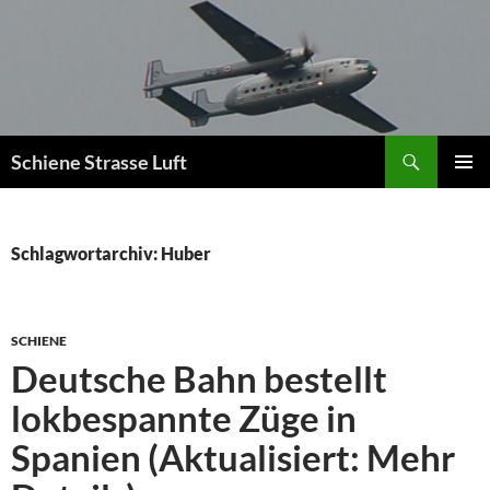
Zum
Inhalt
springen
Suchen
Schiene Strasse Luft
PRIMÄR
MENÜ
Schlagwortarchiv: Huber
SCHIENE
Deutsche Bahn bestellt
lokbespannte Züge in
Spanien (Aktualisiert: Mehr