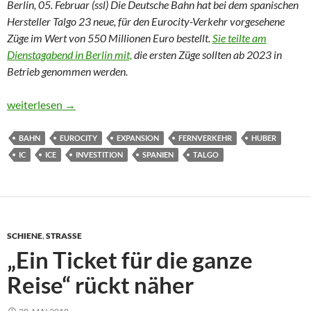
Berlin, 05. Februar (ssl) Die Deutsche Bahn hat bei dem spanischen
Hersteller Talgo 23 neue, für den Eurocity-Verkehr vorgesehene
Züge im Wert von 550 Millionen Euro bestellt.
Sie teilte am
Dienstagabend in Berlin mit,
die ersten Züge sollten ab 2023 in
Betrieb genommen werden.
Deutsche Bahn bestellt lokbespannte Züge in Spanien (Aktualisi
weiterlesen
→
BAHN
EUROCITY
EXPANSION
FERNVERKEHR
HUBER
IC
ICE
INVESTITION
SPANIEN
TALGO
SCHIENE
,
STRASSE
„Ein Ticket für die ganze
Reise“ rückt näher