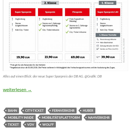
Alles auf einen Blick: der neue Super Sparpreis der DB AG. @Grafik: DB
„Ein Ticket für die ganze Reise“ rückt näher
weiterlesen
→
BAHN
CITY-TICKET
FERNVERKEHR
HUBER
MOBILITY INSIDE
MOBILITÄTSPLATTFORM
NAHVERKEHR
TICKET
VDV
WOLFF