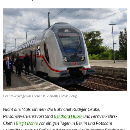
Der Steuerwagen des neuen IC 2. © alle Fotos: Rietig
Nicht alle Maßnahmen, die Bahnchef Rüdiger Grube,
Personenverkehrsvorstand
Berthold Huber
und Fernverkehrs-
Chefin
Birgit Bohle
vor einigen Tagen in Berlin und Potsdam
vorstellten, sind als Reflex auf den neuen Konkurrenten Fernbus zu