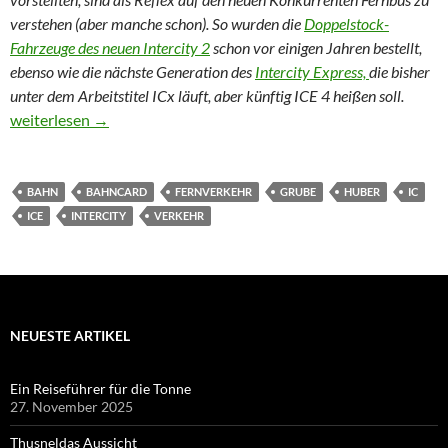
verstehen (aber manche schon). So wurden die
Doppelstock-
Fahrzeuge des neuen Intercity 2
schon vor einigen Jahren bestellt,
ebenso wie die nächste Generation des
Intercity Express,
die bisher
unter dem Arbeitstitel ICx läuft, aber künftig ICE 4 heißen soll.
Doppelstock-Intercity IC 2 kommt im Dezember
weiterlesen
→
BAHN
BAHNCARD
FERNVERKEHR
GRUBE
HUBER
IC
ICE
INTERCITY
VERKEHR
NEUESTE ARTIKEL
Ein Reiseführer für die Tonne
27. November 2025
Thusneldas Aussicht