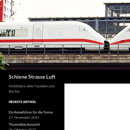
Zum
Inhalt
springen
Suchen
Schiene Strasse Luft
Mobilität in allen Facetten und
Bücher
NEUESTE ARTIKEL
Ein Reiseführer für die Tonne
27. November 2025
Thusneldas Aussicht
26. Oktober 2025