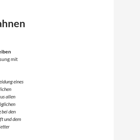
Bahnen
eiben
sung mit
eidung eines
lichen
us allen
öglichen
 bei den
uft und dem
etter