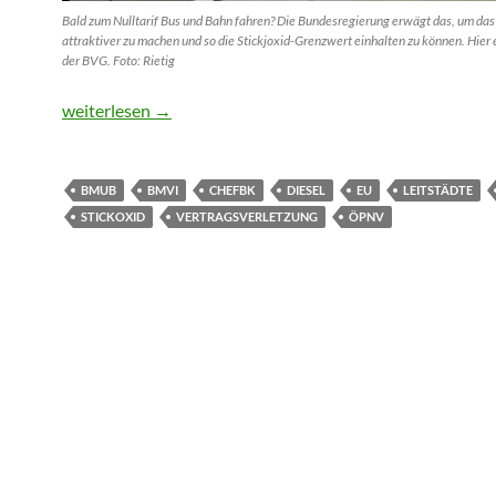
Bald zum Nulltarif Bus und Bahn fahren? Die Bundesregierung erwägt das, um da
attraktiver zu machen und so die Stickjoxid-Grenzwert einhalten zu können. Hier 
der BVG. Foto: Rietig
Bundesregierung erwägt Nulltarif bei Bussen und Bahnen
weiterlesen
→
BMUB
BMVI
CHEFBK
DIESEL
EU
LEITSTÄDTE
STICKOXID
VERTRAGSVERLETZUNG
ÖPNV