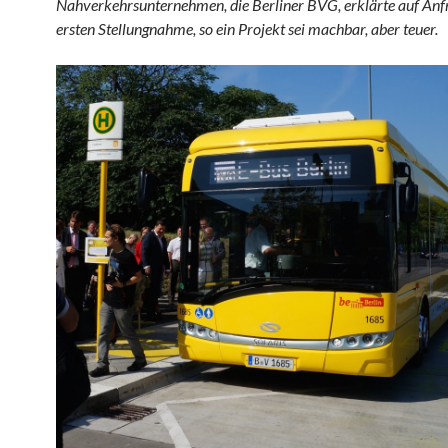
Nahverkehrsunternehmen, die Berliner BVG, erklärte auf Anfr
ersten Stellungnahme, so ein Projekt sei machbar, aber teuer.