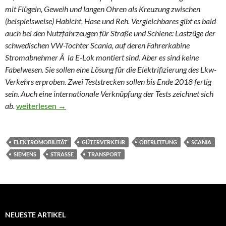
mit Flügeln, Geweih und langen Ohren als Kreuzung zwischen
(beispielsweise) Habicht, Hase und Reh. Vergleichbares gibt es bald
auch bei den Nutzfahrzeugen für Straße und Schiene: Lastzüge der
schwedischen VW-Tochter Scania, auf deren Fahrerkabine
Stromabnehmer Ã la E-Lok montiert sind. Aber es sind keine
Fabelwesen. Sie sollen eine Lösung für die Elektrifizierung des Lkw-
Verkehrs erproben. Zwei Teststrecken sollen bis Ende 2018 fertig
sein. Auch eine internationale Verknüpfung der Tests zeichnet sich
Wolpertinger auf der Autobahn
ab.
weiterlesen
→
ELEKTROMOBILITÄT
GÜTERVERKEHR
OBERLEITUNG
SCANIA
SIEMENS
STRASSE
TRANSPORT
NEUESTE ARTIKEL