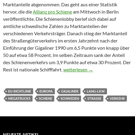
Marktanteile abgenommen. Das geht aus einer Statistik
hervor, die die
Allianz pro Schiene
am Mittwoch in Berlin
veröffentlichte. Die Schienenlobby berief sich dabei auf
amtliche schwedische Zahlen zu Marktanteilen der
verschiedenen Verkehrsträger. Danach stieg der Marktanteil
des Straßengüterverkehrs im ersten Jahrzehnt nach der
Einführung der Gigaliner 1990 um 6,5 Punkte von knapp über
50 auf etwa 58 Prozent. Im selben Zeitraum sank der Anteil
des Schienenverkehrs um 3,9 Punkte auf etwa 30 Prozent. Der
Gigaliner nahmen der Schiene in 
Rest ist nationale Schifffahrt.
weiterlesen
→
EU-RICHTLINIE
EUROPA
GIGALINER
LANG-LKW
MEGATRUCKS
SCHIENE
SCHWEDEN
STRASSE
VERKEHR
NEUESTE ARTIKEL