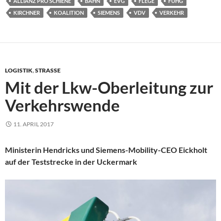
ALLIANZ PRO SCHIENE
BAHN
EVG
FLEGE
FUHG
KIRCHNER
KOALITION
SIEMENS
VDV
VERKEHR
LOGISTIK
,
STRASSE
Mit der Lkw-Oberleitung zur
Verkehrswende
11. APRIL 2017
Ministerin Hendricks und Siemens-Mobility-CEO Eickholt
auf der Teststrecke in der Uckermark