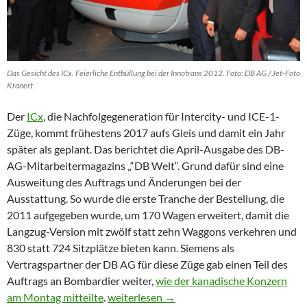
Das Gesicht des ICx. Feierliche Enthüllung bei der Innotrans 2012. Foto: DB AG / Jet-Foto
Kranert
Der
ICx
, die Nachfolgegeneration für Intercity- und ICE-1-
Züge, kommt frühestens 2017 aufs Gleis und damit ein Jahr
später als geplant. Das berichtet die April-Ausgabe des DB-
AG-Mitarbeitermagazins „“DB Welt“. Grund dafür sind eine
Ausweitung des Auftrags und Änderungen bei der
Ausstattung. So wurde die erste Tranche der Bestellung, die
2011 aufgegeben wurde, um 170 Wagen erweitert, damit die
Langzug-Version mit zwölf statt zehn Waggons verkehren und
830 statt 724 Sitzplätze bieten kann. Siemens als
Vertragspartner der DB AG für diese Züge gab einen Teil des
Auftrags an Bombardier weiter,
wie der kanadische Konzern
ICx: Sonderwünsche dauern etwas länger 
am Montag mitteilte
.
weiterlesen
→