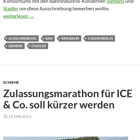
Konsortiums mit den Bahnindustrie-Konzernen
Siemens
und
Stadler
um diese Ausschreibung bewerben wollte.
Bahn-Aufsichtsrat gibt grünes Licht für Bewerbung um Berliner 
weiterlesen
→
AUSSCHREIBUNG
BAH
RINGBAHN
S-BAHN BERLIN
SIEMENS
STADLER
SCHIENE
Zulassungsmarathon für ICE
& Co. soll kürzer werden
13. MAI 2013