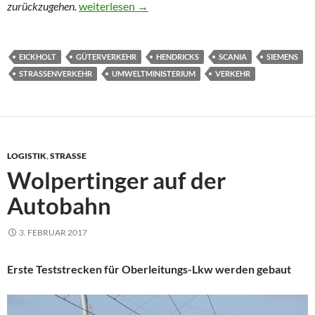
Mit der Lkw-Oberleitung zur Verkehrswende
zurückzugehen.
weiterlesen
→
EICKHOLT
GÜTERVERKEHR
HENDRICKS
SCANIA
SIEMENS
STRASSENVERKEHR
UMWELTMINISTERIUM
VERKEHR
LOGISTIK
,
STRASSE
Wolpertinger auf der
Autobahn
3. FEBRUAR 2017
Erste Teststrecken für Oberleitungs-Lkw werden gebaut