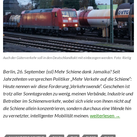
Auch der Güterverkehr soll in den Deutschlandtakt mit einbezogen werden. Foto: Rietig
Berlin, 26. September (ssl) Mehr Schiene dank Jamaika? Seit
Jahrzehnten versprechen Politiker „Mehr Verkehr auf die Schiene“:
Heute nennen wir diese Forderung „Verkehrswende“. Geschehen ist
trotz aller Sonntagsreden zu wenig, meinen Verbände, Industrie und
Betreiber im Schienenverkehr, wobei sich viele von ihnen nicht auf
die Schiene allein konzentrieren, sondern durchaus eine Wende hin
Multimodal, vernetzt u
zu vernetzter, intelligenter Mobilität meinen.
weiterlesen
→