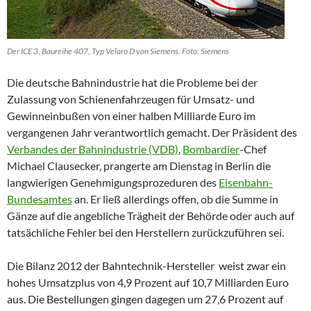
Der ICE 3, Baureihe 407, Typ Velaro D von Siemens. Foto: Siemens
Die deutsche Bahnindustrie hat die Probleme bei der
Zulassung von Schienenfahrzeugen für Umsatz- und
Gewinneinbußen von einer halben Milliarde Euro im
vergangenen Jahr verantwortlich gemacht. Der Präsident des
Verbandes der Bahnindustrie (VDB)
,
Bombardier
-Chef
Michael Clausecker, prangerte am Dienstag in Berlin die
langwierigen Genehmigungsprozeduren des
Eisenbahn-
Bundesamtes
an. Er ließ allerdings offen, ob die Summe in
Gänze auf die angebliche Trägheit der Behörde oder auch auf
tatsächliche Fehler bei den Herstellern zurückzuführen sei.
Die Bilanz 2012 der Bahntechnik-Hersteller weist zwar ein
hohes Umsatzplus von 4,9 Prozent auf 10,7 Milliarden Euro
aus. Die Bestellungen gingen dagegen um 27,6 Prozent auf