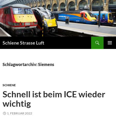
Zum
Inhalt
springen
Suchen
Schiene Strasse Luft
PRIMÄR
MENÜ
Schlagwortarchiv: Siemens
SCHIENE
Schnell ist beim ICE wieder
wichtig
1. FEBRUAR 2022