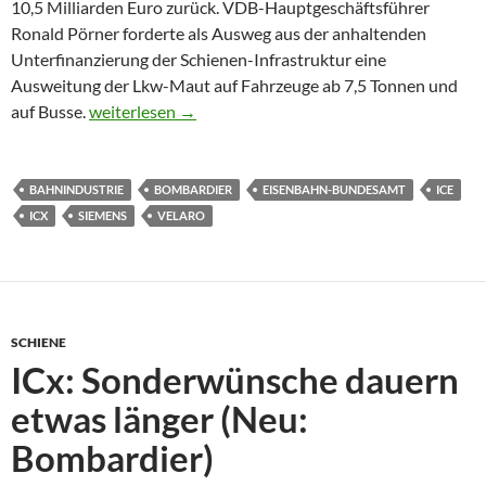
10,5 Milliarden Euro zurück. VDB-Hauptgeschäftsführer
Ronald Pörner forderte als Ausweg aus der anhaltenden
Unterfinanzierung der Schienen-Infrastruktur eine
Ausweitung der Lkw-Maut auf Fahrzeuge ab 7,5 Tonnen und
Bahnindustrie greift deutsche Zulassungsprozeduren 
auf Busse.
weiterlesen
→
BAHNINDUSTRIE
BOMBARDIER
EISENBAHN-BUNDESAMT
ICE
ICX
SIEMENS
VELARO
SCHIENE
ICx: Sonderwünsche dauern
etwas länger (Neu:
Bombardier)