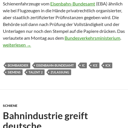
Schienenfahrzeuge vom
Eisenbahn-Bundesamt
(EBA) ähnlich
wie bei Flugzeugen in die Hände privatrechtlich organisierter,
aber staatlich zertifizierter Prüfinstanzen gegeben wird. Die
Behörde soll dann nach Prüfung der Vollständigkeit und der
Unterlagen nur noch den Stempel auf die Papiere drücken. Das
verlautete am Montag aus dem
Bundesverkehrsministerium
.
Zulassungsmarathon für ICE & Co. soll kürzer werden
weiterlesen
→
BOMBARDIER
EISENBAHN-BUNDESAMT
IC
ICE
ICX
SIEMENS
TALENT 2
ZULASSUNG
SCHIENE
Bahnindustrie greift
deutsche