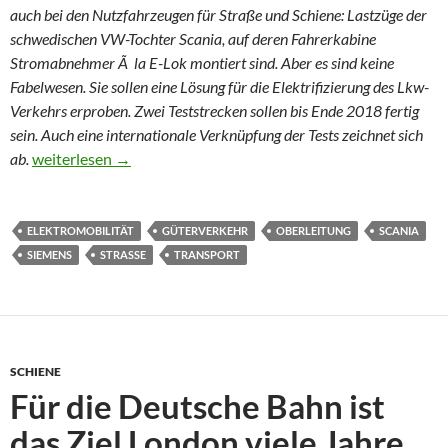
auch bei den Nutzfahrzeugen für Straße und Schiene: Lastzüge der
schwedischen VW-Tochter Scania, auf deren Fahrerkabine
Stromabnehmer Ã la E-Lok montiert sind. Aber es sind keine
Fabelwesen. Sie sollen eine Lösung für die Elektrifizierung des Lkw-
Verkehrs erproben. Zwei Teststrecken sollen bis Ende 2018 fertig
sein. Auch eine internationale Verknüpfung der Tests zeichnet sich
Wolpertinger auf der Autobahn
ab.
weiterlesen
→
ELEKTROMOBILITÄT
GÜTERVERKEHR
OBERLEITUNG
SCANIA
SIEMENS
STRASSE
TRANSPORT
SCHIENE
Für die Deutsche Bahn ist
das Ziel London viele Jahre