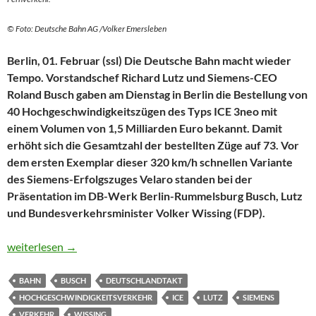
© Foto: Deutsche Bahn AG /Volker Emersleben
Berlin, 01. Februar (ssl) Die Deutsche Bahn macht wieder
Tempo. Vorstandschef Richard Lutz und Siemens-CEO
Roland Busch gaben am Dienstag in Berlin die Bestellung von
40 Hochgeschwindigkeitszügen des Typs ICE 3neo mit
einem Volumen von 1,5 Milliarden Euro bekannt. Damit
erhöht sich die Gesamtzahl der bestellten Züge auf 73. Vor
dem ersten Exemplar dieser 320 km/h schnellen Variante
des Siemens-Erfolgszuges Velaro standen bei der
Präsentation im DB-Werk Berlin-Rummelsburg Busch, Lutz
und Bundesverkehrsminister Volker Wissing (FDP).
Schnell ist beim ICE wieder wichtig
weiterlesen
→
BAHN
BUSCH
DEUTSCHLANDTAKT
HOCHGESCHWINDIGKEITSVERKEHR
ICE
LUTZ
SIEMENS
VERKEHR
WISSING