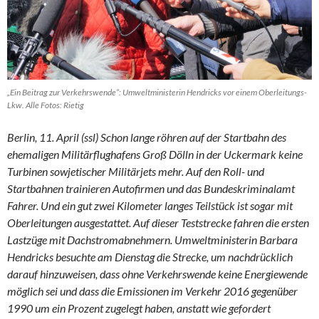
„Ein Beitrag zur Verkehrswende“: Umweltministerin Hendricks vor einem Oberleitungs-
Lkw. Alle Fotos: Rietig
Berlin, 11. April (ssl) Schon lange röhren auf der Startbahn des
ehemaligen Militärflughafens Groß Dölln in der Uckermark keine
Turbinen sowjetischer Militärjets mehr. Auf den Roll- und
Startbahnen trainieren Autofirmen und das Bundeskriminalamt
Fahrer. Und ein gut zwei Kilometer langes Teilstück ist sogar mit
Oberleitungen ausgestattet. Auf dieser Teststrecke fahren die ersten
Lastzüge mit Dachstromabnehmern. Umweltministerin Barbara
Hendricks besuchte am Dienstag die Strecke, um nachdrücklich
darauf hinzuweisen, dass ohne Verkehrswende keine Energiewende
möglich sei und dass die Emissionen im Verkehr 2016 gegenüber
1990 um ein Prozent zugelegt haben, anstatt wie gefordert